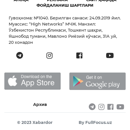
ФОЙДАЛАНИШ ШАРТЛАРИ
Гувоҳнома: №1040. Берилган санаси: 24.09.2019 йил.
Муассис: “High Networks” МЧЖ. Манзил:
Ўзбекистон Республикаси, Тошкент шаҳри,
Яшнобод тумани, Мавлоно Риёзий кўчаси, 31А уй,
20 хонадон
Архив
© 2023 Xabardor
By FullFocus.uz