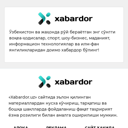
Ўзбекистон ва жаҳонда рўй бераётган энг сўнгги
воқеа-ҳодисалар, спорт, шоу-бизнес, маданият,
информацион технологиялар ва илм-фан
янгиликларидан доимо хабардор бўлинг!
«Xabardor.uz» сайтида эълон қилинган
материаллардан нусха кўчириш, тарқатиш ва
бошқа шаклларда фойдаланиш фақат таҳририят
ёзма розилиги билан амалга оширилиши мумкин.
АЛОҚА
РЕКЛАМА
САЙТ ҲАҚИДА