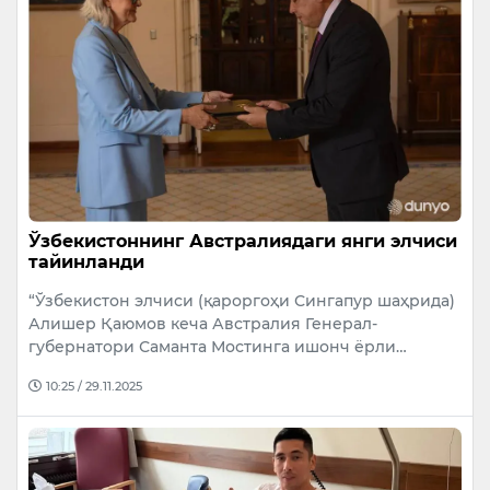
Ўзбекистоннинг Австралиядаги янги элчиси
тайинланди
“Ўзбекистон элчиси (қароргоҳи Сингапур шаҳрида)
Алишер Қаюмов кеча Австралия Генерал-
губернатори Саманта Мостинга ишонч ёрли…
10:25 / 29.11.2025