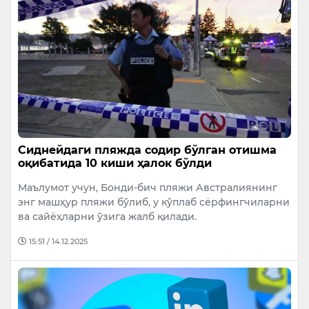
Сиднейдаги пляжда содир бўлган отишма
оқибатида 10 киши ҳалок бўлди
Маълумот учун, Бонди-бич пляжи Австралиянинг
энг машҳур пляжи бўлиб, у кўплаб сёрфингчиларни
ва сайёҳларни ўзига жалб қилади.
15:51 / 14.12.2025