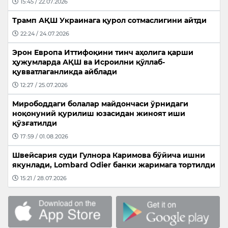
15:45 / 22.07.2026
Трамп АҚШ Украинага қурол сотмаслигини айтди
22:24 / 24.07.2026
Эрон Европа Иттифоқини тинч аҳолига қарши
ҳужумларда АҚШ ва Исроилни қўллаб-
қувватлаганликда айблади
12:27 / 25.07.2026
Мирободдаги болалар майдончаси ўрнидаги
ноқонуний қурилиш юзасидан жиноят иши
қўзғатилди
17:59 / 01.08.2026
Швейсария суди Гулнора Каримова бўйича ишни
якунлади, Lombard Odier банки жаримага тортилди
15:21 / 28.07.2026