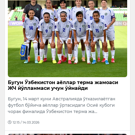
Бугун Ўзбекистон аёллар терма жамоаси
ЖЧ йўлланмаси учун ўйнайди
Бугун, 14 март куни Австралияда ўтказилаётган
футбол бўйича аёллар ўртасидаги Осиё кубоги
чорак финалида Ўзбекистон терма жа…
12:15 / 14.03.2026