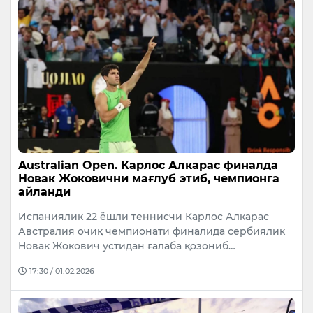
Australian Open. Карлос Алкарас финалда
Новак Жоковични мағлуб этиб, чемпионга
айланди
Испаниялик 22 ёшли теннисчи Карлос Алкарас
Австралия очиқ чемпионати финалида сербиялик
Новак Жокович устидан ғалаба қозониб…
17:30 / 01.02.2026