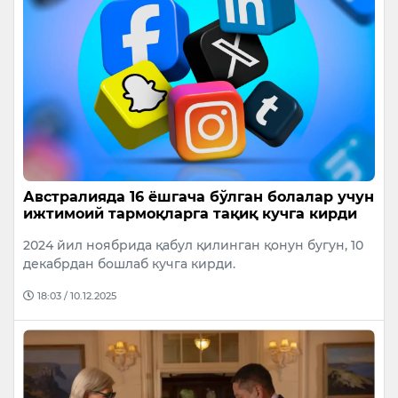
Австралияда 16 ёшгача бўлган болалар учун
ижтимоий тармоқларга тақиқ кучга кирди
2024 йил ноябрида қабул қилинган қонун бугун, 10
декабрдан бошлаб кучга кирди.
18:03 / 10.12.2025