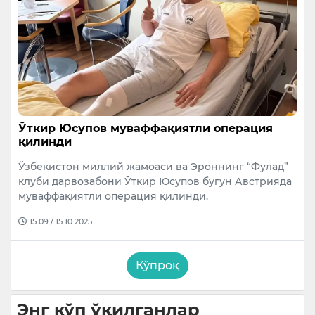
Ўткир Юсупов муваффақиятли операция
қилинди
Ўзбекистон миллий жамоаси ва Эроннинг “Фулад”
клуби дарвозабони Ўткир Юсупов бугун Австрияда
муваффақиятли операция қилинди.
15:09 / 15.10.2025
Кўпроқ
Энг кўп ўқилганлар