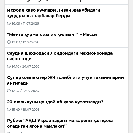
Исроил ҳаво кучлари Ливан жанубидаги
ҳудудларга зарбалар берди
16:09 / 11.07.2026
“Менга ҳурматсизлик қилманг” – Месси
17:03 / 12.07.2026
Саудия шаҳзодаси Лондондаги меҳмонхонада
вафот этди
14:10 / 24.07.2026
Суперкомпьютер ЖЧ ғолиблиги учун тахминларни
янгилади
12:57 / 12.07.2026
20 июль куни қандай об-ҳаво кузатилади?
15:49 / 19.07.2026
Рубио: “АҚШ Украинадаги можарони ҳал қила
оладиган ягона мамлакат”