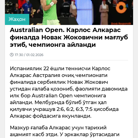
Жаҳон
Australian Open. Карлос Алкарас
финалда Новак Жоковични мағлуб
этиб, чемпионга айланди
17:30 / 01.02.2026
Испаниялик 22 ёшли теннисчи Карлос
Алкарас Австралия очиқ чемпионати
финалида сербиялик Новак Жокович
устидан ғалаба қозониб, фаолияти давомида
илк бор Australian Open чемпионига
айланди. Мелбурнда бўлиб ўтган ҳал
қилувчи учрашув 2:6, 6:2, 6:3, 7:5 ҳисобида
Алкарас фойдасига якунланди.
Мазкур ғалаба Алкарас учун тарихий
аҳамият касб этди. У эркаклар ўртасидаги