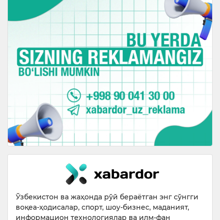
Ўзбекистон ва жаҳонда рўй бераётган энг сўнгги
воқеа-ҳодисалар, спорт, шоу-бизнес, маданият,
информацион технологиялар ва илм-фан