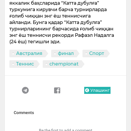
яккалик баҳсларида “Катта дубулға”
туркумига кирувчи барча турнирларда
ғолиб чиққан энг ёш теннисчига
айланди. Бунга қадар “Катта дубулға”
турнирларининг барчасида ғолиб чиққан
энг ёш теннисчи рекорди Рафаэл Надалга
(24 ёш) тегишли эди.
Австралия
финал
Спорт
Теннис
chempionat
Улашинг