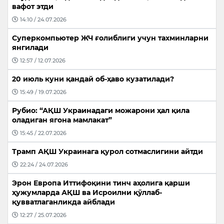
вафот этди
14:10 / 24.07.2026
Суперкомпьютер ЖЧ ғолиблиги учун тахминларни
янгилади
12:57 / 12.07.2026
20 июль куни қандай об-ҳаво кузатилади?
15:49 / 19.07.2026
Рубио: “АҚШ Украинадаги можарони ҳал қила
оладиган ягона мамлакат”
15:45 / 22.07.2026
Трамп АҚШ Украинага қурол сотмаслигини айтди
22:24 / 24.07.2026
Эрон Европа Иттифоқини тинч аҳолига қарши
ҳужумларда АҚШ ва Исроилни қўллаб-
қувватлаганликда айблади
12:27 / 25.07.2026