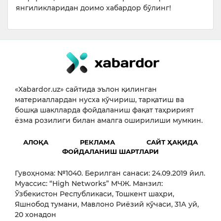
янгиликларидан доимо хабардор бўлинг!
«Xabardor.uz» сайтида эълон қилинган
материаллардан нусха кўчириш, тарқатиш ва
бошқа шаклларда фойдаланиш фақат таҳририят
ёзма розилиги билан амалга оширилиши мумкин.
АЛОҚА
РЕКЛАМА
САЙТ ҲАҚИДА
ФОЙДАЛАНИШ ШАРТЛАРИ
Гувоҳнома: №1040. Берилган санаси: 24.09.2019 йил.
Муассис: “High Networks” МЧЖ. Манзил:
Ўзбекистон Республикаси, Тошкент шаҳри,
Яшнобод тумани, Мавлоно Риёзий кўчаси, 31А уй,
20 хонадон