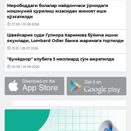
Мирободдаги болалар майдончаси ўрнидаги
ноқонуний қурилиш юзасидан жиноят иши
қўзғатилди
17:59 / 01.08.2026
Швейсария суди Гулнора Каримова бўйича ишни
якунлади, Lombard Odier банки жаримага тортилди
15:21 / 28.07.2026
"Бунёдкор" клубига 5 миллиард сўм ажратилди
18:08 / 01.08.2026