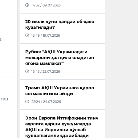
14:52 / 09.07.2026
20 июль куни қандай об-ҳаво
кузатилади?
15:49 / 19.07.2026
а
Рубио: “АҚШ Украинадаги
можарони ҳал қила оладиган
ягона мамлакат”
15:45 / 22.07.2026
Трамп АҚШ Украинага қурол
сотмаслигини айтди
шган
22:24 / 24.07.2026
Эрон Европа Иттифоқини тинч
аҳолига қарши ҳужумларда
АҚШ ва Исроилни қўллаб-
қувватлаганликда айблади