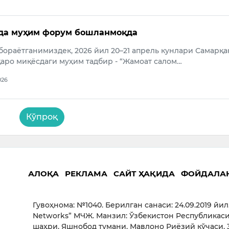
да муҳим форум бошланмоқда
бораётганимиздек, 2026 йил 20–21 апрель кунлари Самарқа
аро миқёсдаги муҳим тадбир - “Жамоат салом…
026
Кўпроқ
АЛОҚА
РЕКЛАМА
САЙТ ҲАҚИДА
ФОЙДАЛА
Гувоҳнома: №1040. Берилган санаси: 24.09.2019 йил
Networks” МЧЖ. Манзил: Ўзбекистон Республикаси
шаҳри, Яшнобод тумани, Мавлоно Риёзий кўчаси, 3