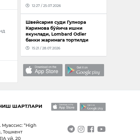
12:27 / 25.07.2026
Швейсария суди Гулнора
Каримова бўйича ишни
нд
якунлади, Lombard Odier
банки жаримага тортилди
15:21 / 28.07.2026
НИШ ШАРТЛАРИ
. Муассис: “High
, Тошкент
1А уй, 20