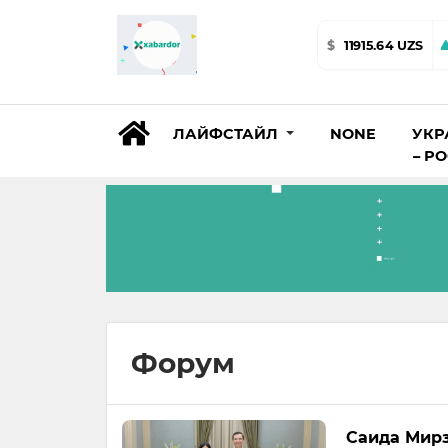
$
11915.64 UZS
ЛАЙФСТАЙЛ
NONE
УКР
– Р
Форум
Саида Мирз