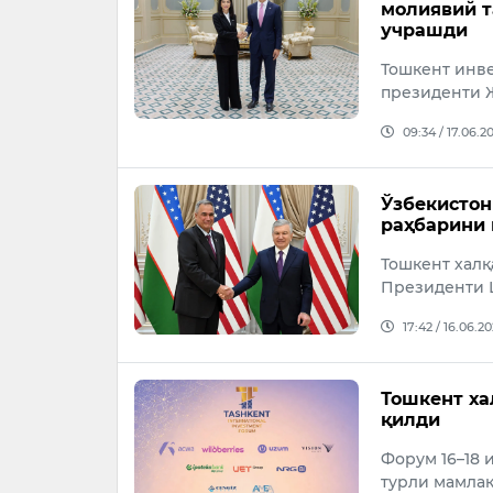
молиявий т
учрашди
Тошкент инв
президенти Ж
09:34 / 17.06.2
Ўзбекистон
раҳбарини 
Тошкент хал
Президенти Ш
17:42 / 16.06.2
Тошкент ха
қилди
Форум 16–18 
турли мамлак