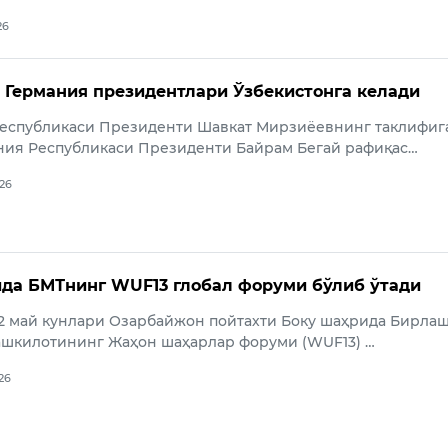
26
 Германия президентлари Ўзбекистонга келади
Республикаси Президенти Шавкат Мирзиёевнинг таклифиг
ния Республикаси Президенти Байрам Бегай рафиқас…
026
да БМТнинг WUF13 глобал форуми бўлиб ўтади
22 май кунлари Озарбайжон пойтахти Боку шаҳрида Бирла
ашкилотининг Жаҳон шаҳарлар форуми (WUF13) …
026