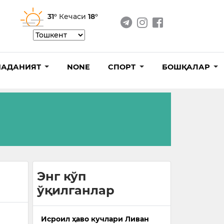
31°
Кечаси
18°
АДАНИЯТ
NONE
СПОРТ
БОШҚАЛАР
Энг кўп
ўқилганлар
Исроил ҳаво кучлари Ливан