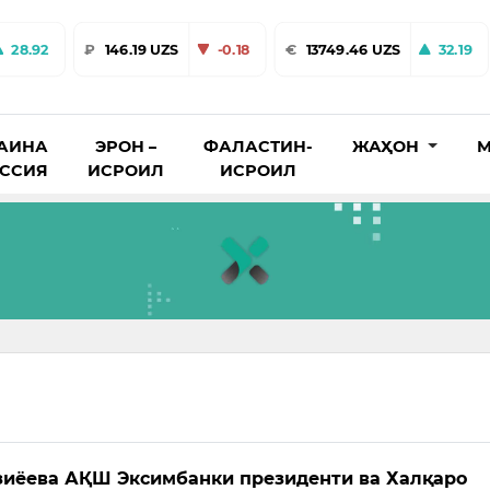
28.92
₽
146.19 UZS
-0.18
€
13749.46 UZS
32.19
АИНА
ЭРОН –
ФАЛАСТИН-
ЖАҲОН
М
ОССИЯ
ИСРОИЛ
ИСРОИЛ
иёева АҚШ Эксимбанки президенти ва Халқаро