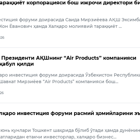
араққиёт корпорацияси бош ижрочи директори б
естиция форуми доирасида Саида Мирзиёева АҚШ Эксимб
он Ёванович ҳамда Халқаро молиявий тараққиёт …
026
 Президенти АҚШнинг “Air Products” компанияси
қабул қилди
қаро инвестиция форуми доирасида Ўзбекистон Республик
авкат Мирзиёев “Air Products” компанияси бош…
026
лқаро инвестиция форуми расмий ҳомийларини э
июнь кунлари Тошкент шаҳрида бўлиб ўтади ҳамда дунёнин
атларидан етакчи инвесторлар, халқаро бизнес…