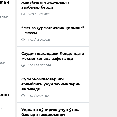
илан
жанубидаги ҳудудларга
зарбалар берди
16:09 / 11.07.2026
анки
“Менга ҳурматсизлик қилманг”
– Месси
17:03 / 12.07.2026
Саудия шаҳзодаси Лондондаги
меҳмонхонада вафот этди
аси
14:10 / 24.07.2026
Суперкомпьютер ЖЧ
ғолиблиги учун тахминларни
янгилади
ълон
12:57 / 12.07.2026
г
Ўқишни кўчириш учун ўтиш
баллари тасдиқланди