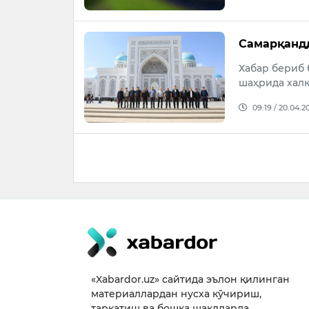
Самарқанд
Хабар бериб 
шаҳрида халқ
09:19 / 20.04.2
«Xabardor.uz» сайтида эълон қилинган
материаллардан нусха кўчириш,
тарқатиш ва бошқа шаклларда