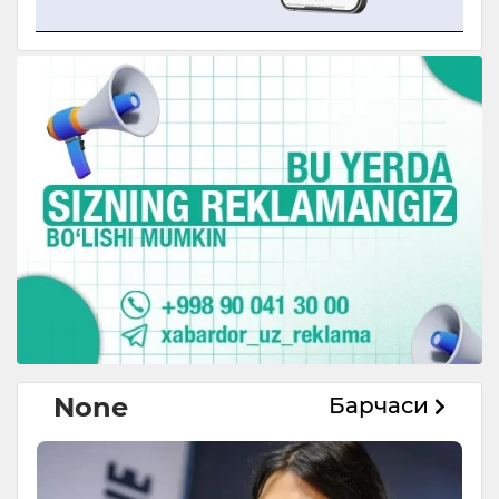
None
Барчаси