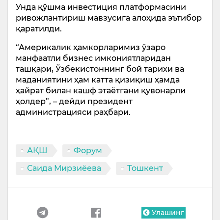
Унда қўшма инвестиция платформасини
ривожлантириш мавзусига алоҳида эътибор
қаратилди.
“Америкалик ҳамкорларимиз ўзаро
манфаатли бизнес имкониятларидан
ташқари, Ўзбекистоннинг бой тарихи ва
маданиятини ҳам катта қизиқиш ҳамда
ҳайрат билан кашф этаётгани қувонарли
ҳолдер”, – дейди президент
администрацияси раҳбари.
АҚШ
Форум
Саида Мирзиёева
Тошкент
Улашинг