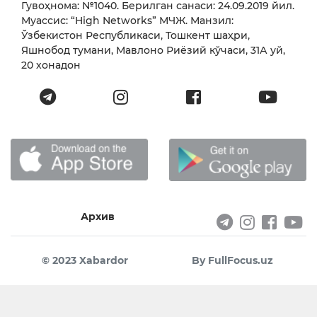
Гувоҳнома: №1040. Берилган санаси: 24.09.2019 йил.
Муассис: “High Networks” МЧЖ. Манзил:
Ўзбекистон Республикаси, Тошкент шаҳри,
Яшнобод тумани, Мавлоно Риёзий кўчаси, 31А уй,
20 хонадон
Архив
© 2023 Xabardor
By FullFocus.uz