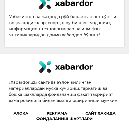
Ўзбекистон ва жаҳонда рўй бераётган энг сўнгги
воқеа-ҳодисалар, спорт, шоу-бизнес, маданият,
информацион технологиялар ва илм-фан
янгиликларидан доимо хабардор бўлинг!
«Xabardor.uz» сайтида эълон қилинган
материаллардан нусха кўчириш, тарқатиш ва
бошқа шаклларда фойдаланиш фақат таҳририят
ёзма розилиги билан амалга оширилиши мумкин.
АЛОҚА
РЕКЛАМА
САЙТ ҲАҚИДА
ФОЙДАЛАНИШ ШАРТЛАРИ