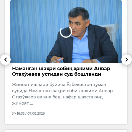
Наманган шаҳри собиқ ҳокими Анвар
С
Отахўжаев устидан суд бошланди
Ў
Жиноят ишлари бўйича Ўзбекистон туман
Ў
судида Наманган шаҳри собиқ ҳокими Анвар
о
а
Отахўжаев ва яна беш нафар шахсга оид
жиноят …
16:35 / 07.08.2026