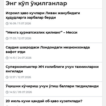
Энг кўп ўқилганлар
Исроил ҳаво кучлари Ливан жанубидаги
ҳудудларга зарбалар берди
16:09 / 11.07.2026
“Менга ҳурматсизлик қилманг” – Месси
17:03 / 12.07.2026
Саудия шаҳзодаси Лондондаги меҳмонхонада
вафот этди
14:10 / 24.07.2026
Суперкомпьютер ЖЧ ғолиблиги учун тахминларни
янгилади
12:57 / 12.07.2026
Ўқишни кўчириш учун ўтиш баллари тасдиқланди
14:52 / 09.07.2026
20 июль куни қандай об-ҳаво кузатилади?