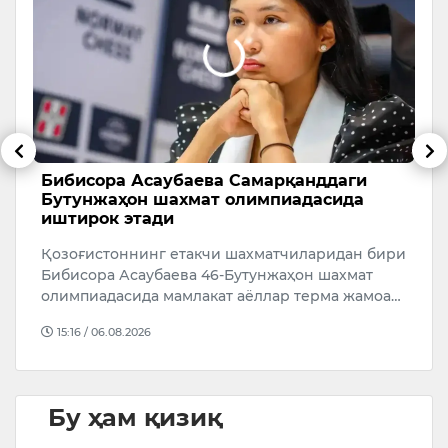
Бибисора Асаубаева Самарқанддаги
Ў
Бутунжаҳон шахмат олимпиадасида
р
иштирок этади
а
Қозоғистоннинг етакчи шахматчиларидан бири
Ў
Бибисора Асаубаева 46-Бутунжаҳон шахмат
р
олимпиадасида мамлакат аёллар терма жамоа…
4
й
15:16 / 06.08.2026
Бу ҳам қизиқ