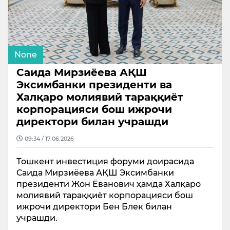
None
Саида Мирзиёева АҚШ
Эксимбанки президенти ва
Халқаро молиявий тараққиёт
корпорацияси бош ижрочи
директори билан учрашди
09:34 / 17.06.2026
Тошкент инвестиция форуми доирасида
Саида Мирзиёева АҚШ Эксимбанки
президенти Жон Ёванович ҳамда Халқаро
молиявий тараққиёт корпорацияси бош
ижрочи директори Бен Блек билан
учрашди.