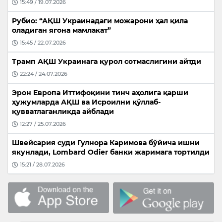
15:49 / 19.07.2026
Рубио: “АҚШ Украинадаги можарони ҳал қила
оладиган ягона мамлакат”
15:45 / 22.07.2026
Трамп АҚШ Украинага қурол сотмаслигини айтди
22:24 / 24.07.2026
Эрон Европа Иттифоқини тинч аҳолига қарши
ҳужумларда АҚШ ва Исроилни қўллаб-
қувватлаганликда айблади
12:27 / 25.07.2026
Швейсария суди Гулнора Каримова бўйича ишни
якунлади, Lombard Odier банки жаримага тортилди
15:21 / 28.07.2026