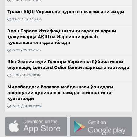
15:45 / 22.07.2026
Трамп АҚШ Украинага қурол сотмаслигини айтди
22:24 / 24.07.2026
Эрон Европа Иттифоқини тинч аҳолига қарши
ҳужумларда АҚШ ва Исроилни қўллаб-
қувватлаганликда айблади
12:27 / 25.07.2026
Швейсария суди Гулнора Каримова бўйича ишни
якунлади, Lombard Odier банки жаримага тортилди
15:21 / 28.07.2026
Мирободдаги болалар майдончаси ўрнидаги
ноқонуний қурилиш юзасидан жиноят иши
қўзғатилди
17:59 / 01.08.2026