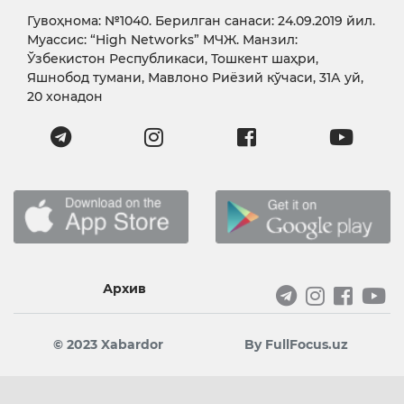
Гувоҳнома: №1040. Берилган санаси: 24.09.2019 йил.
Муассис: “High Networks” МЧЖ. Манзил:
Ўзбекистон Республикаси, Тошкент шаҳри,
Яшнобод тумани, Мавлоно Риёзий кўчаси, 31А уй,
20 хонадон
Архив
© 2023 Xabardor
By FullFocus.uz