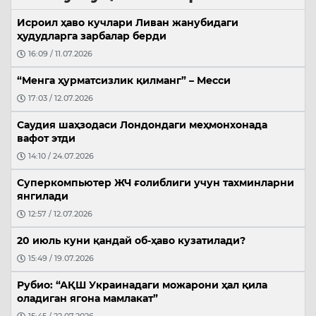
Исроил ҳаво кучлари Ливан жанубидаги
ҳудудларга зарбалар берди
16:09 / 11.07.2026
“Менга ҳурматсизлик қилманг” – Месси
17:03 / 12.07.2026
Саудия шаҳзодаси Лондондаги меҳмонхонада
вафот этди
14:10 / 24.07.2026
Суперкомпьютер ЖЧ ғолиблиги учун тахминларни
янгилади
12:57 / 12.07.2026
20 июль куни қандай об-ҳаво кузатилади?
15:49 / 19.07.2026
Рубио: “АҚШ Украинадаги можарони ҳал қила
оладиган ягона мамлакат”