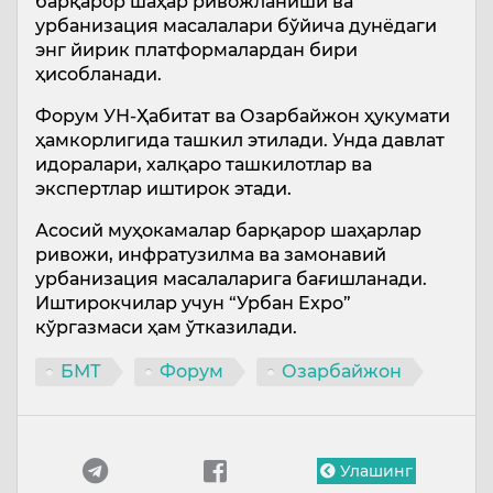
барқарор шаҳар ривожланиши ва
урбанизация масалалари бўйича дунёдаги
энг йирик платформалардан бири
ҳисобланади.
Форум УН-Ҳабитат ва Озарбайжон ҳукумати
ҳамкорлигида ташкил этилади. Унда давлат
идоралари, халқаро ташкилотлар ва
экспертлар иштирок этади.
Асосий муҳокамалар барқарор шаҳарлар
ривожи, инфратузилма ва замонавий
урбанизация масалаларига бағишланади.
Иштирокчилар учун “Урбан Expo”
кўргазмаси ҳам ўтказилади.
БМТ
Форум
Озарбайжон
Улашинг