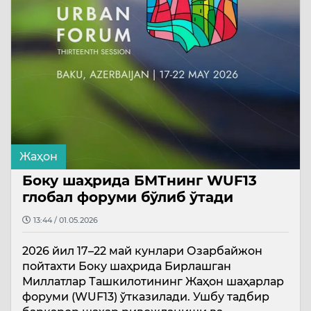
Жаҳон
Боку шаҳрида БМТнинг WUF13
глобал форуми бўлиб ўтади
13:44 / 01.05.2026
2026 йил 17–22 май кунлари Озарбайжон
пойтахти Боку шаҳрида Бирлашган
Миллатлар Ташкилотининг Жаҳон шаҳарлар
форуми (WUF13) ўтказилади. Ушбу тадбир