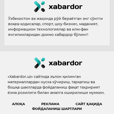
Ўзбекистон ва жаҳонда рўй бераётган энг сўнгги
воқеа-ҳодисалар, спорт, шоу-бизнес, маданият,
информацион технологиялар ва илм-фан
янгиликларидан доимо хабардор бўлинг!
«Xabardor.uz» сайтида эълон қилинган
материаллардан нусха кўчириш, тарқатиш ва
бошқа шаклларда фойдаланиш фақат таҳририят
ёзма розилиги билан амалга оширилиши мумкин.
АЛОҚА
РЕКЛАМА
САЙТ ҲАҚИДА
ФОЙДАЛАНИШ ШАРТЛАРИ