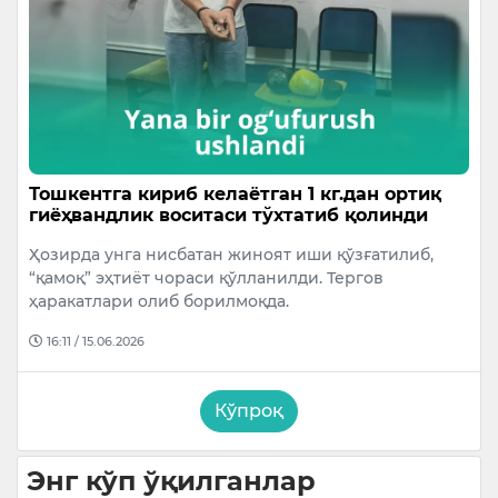
Тошкентга кириб келаётган 1 кг.дан ортиқ
гиёҳвандлик воситаси тўхтатиб қолинди
Ҳозирда унга нисбатан жиноят иши қўзғатилиб,
“қамоқ” эҳтиёт чораси қўлланилди. Тергов
ҳаракатлари олиб борилмоқда.
16:11 / 15.06.2026
Кўпроқ
Энг кўп ўқилганлар