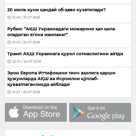
20 июль куни қандай об-ҳаво кузатилади?
15:49 / 19.07.2026
Рубио: “АҚШ Украинадаги можарони ҳал қила
оладиган ягона мамлакат”
15:45 / 22.07.2026
Трамп АҚШ Украинага қурол сотмаслигини айтди
22:24 / 24.07.2026
Эрон Европа Иттифоқини тинч аҳолига қарши
ҳужумларда АҚШ ва Исроилни қўллаб-
қувватлаганликда айблади
12:27 / 25.07.2026