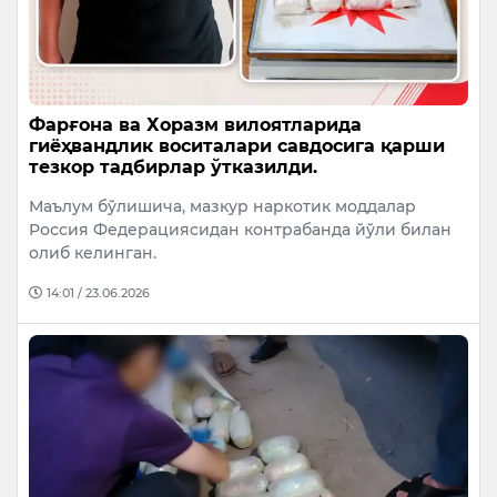
Фарғона ва Хоразм вилоятларида
гиёҳвандлик воситалари савдосига қарши
тезкор тадбирлар ўтказилди.
Маълум бўлишича, мазкур наркотик моддалар
Россия Федерациясидан контрабанда йўли билан
олиб келинган.
14:01 / 23.06.2026