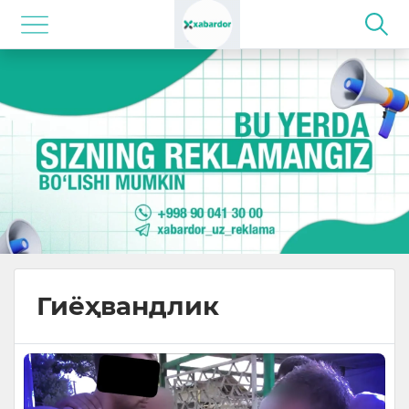
Гиёҳвандлик