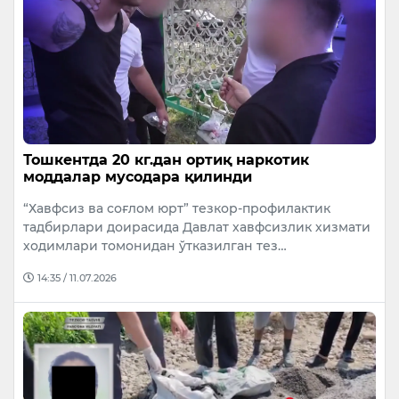
Тошкентда 20 кг.дан ортиқ наркотик
моддалар мусодара қилинди
“Хавфсиз ва соғлом юрт” тезкор-профилактик
тадбирлари доирасида Давлат хавфсизлик хизмати
ходимлари томонидан ўтказилган тез…
14:35 / 11.07.2026