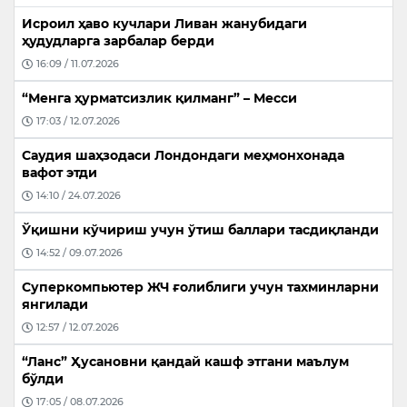
Исроил ҳаво кучлари Ливан жанубидаги
ҳудудларга зарбалар берди
16:09 / 11.07.2026
“Менга ҳурматсизлик қилманг” – Месси
17:03 / 12.07.2026
Саудия шаҳзодаси Лондондаги меҳмонхонада
вафот этди
14:10 / 24.07.2026
Ўқишни кўчириш учун ўтиш баллари тасдиқланди
14:52 / 09.07.2026
Суперкомпьютер ЖЧ ғолиблиги учун тахминларни
янгилади
12:57 / 12.07.2026
“Ланс” Ҳусановни қандай кашф этгани маълум
бўлди
17:05 / 08.07.2026