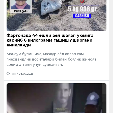
Фарғонада 44 ёшли аёл шағал уюмига
қарийб 6 килограмм гашиш яширгани
аниқланди
Маълум бўлишича, мазкур аёл аввал ҳам
гиёҳвандлик воситалари билан боғлиқ жиноят
содир этгани учун судланган.
17:11 / 08.07.2026