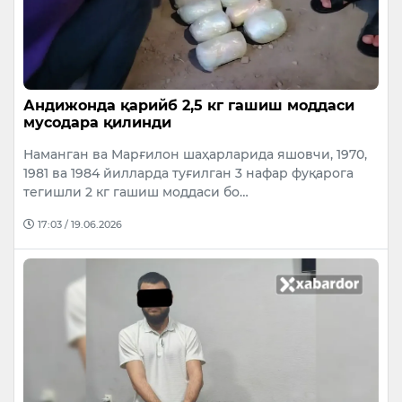
Андижонда қарийб 2,5 кг гашиш моддаси
мусодара қилинди
Наманган ва Марғилон шаҳарларида яшовчи, 1970,
1981 ва 1984 йилларда туғилган 3 нафар фуқарога
тегишли 2 кг гашиш моддаси бо…
17:03 / 19.06.2026