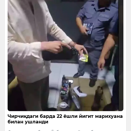
Чирчиқдаги барда 22 ёшли йигит марихуана
билан ушланди