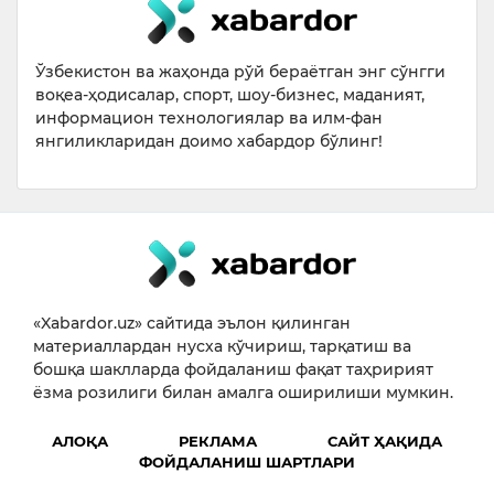
Ўзбекистон ва жаҳонда рўй бераётган энг сўнгги
воқеа-ҳодисалар, спорт, шоу-бизнес, маданият,
информацион технологиялар ва илм-фан
янгиликларидан доимо хабардор бўлинг!
«Xabardor.uz» сайтида эълон қилинган
материаллардан нусха кўчириш, тарқатиш ва
бошқа шаклларда фойдаланиш фақат таҳририят
ёзма розилиги билан амалга оширилиши мумкин.
АЛОҚА
РЕКЛАМА
САЙТ ҲАҚИДА
ФОЙДАЛАНИШ ШАРТЛАРИ