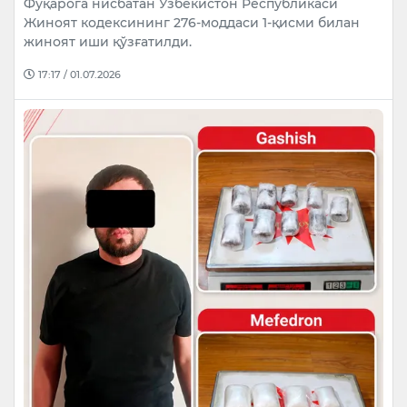
Фуқарога нисбатан Ўзбекистон Республикаси
Жиноят кодексининг 276-моддаси 1-қисми билан
жиноят иши қўзғатилди.
17:17 / 01.07.2026