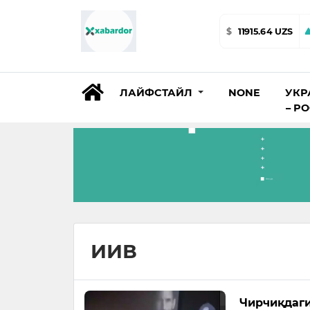
$
11915.64 UZS
ЛАЙФСТАЙЛ
NONE
УКР
– Р
ИИВ
Чирчиқдаги