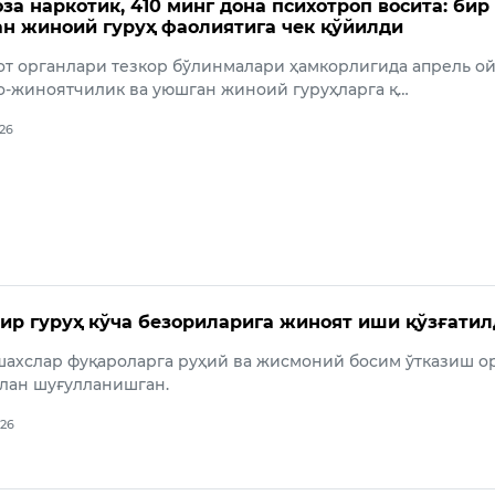
за наркотик, 410 минг дона психотроп восита: бир
ан жиноий гуруҳ фаолиятига чек қўйилди
от органлари тезкор бўлинмалари ҳамкорлигида апрель о
о-жиноятчилик ва уюшган жиноий гуруҳларга қ…
026
ир гуруҳ кўча безориларига жиноят иши қўзғати
шахслар фуқароларга руҳий ва жисмоний босим ўтказиш о
лан шуғулланишган.
026