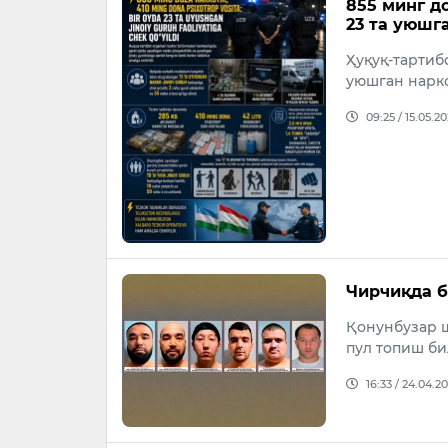
855 минг до
23 та уюшг
Ҳуқуқ-тартиб
уюшган нарк
09:25 / 15.05.2
Чирчиқда б
Қонунбузар 
пул топиш би
16:33 / 24.04.2