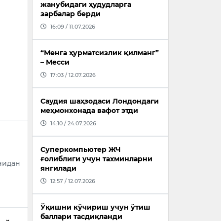
жанубидаги ҳудудларга
зарбалар берди
16:09 / 11.07.2026
“Менга ҳурматсизлик қилманг”
– Месси
17:03 / 12.07.2026
Саудия шаҳзодаси Лондондаги
меҳмонхонада вафот этди
14:10 / 24.07.2026
Суперкомпьютер ЖЧ
ғолиблиги учун тахминларни
нидан
янгилади
12:57 / 12.07.2026
Ўқишни кўчириш учун ўтиш
баллари тасдиқланди