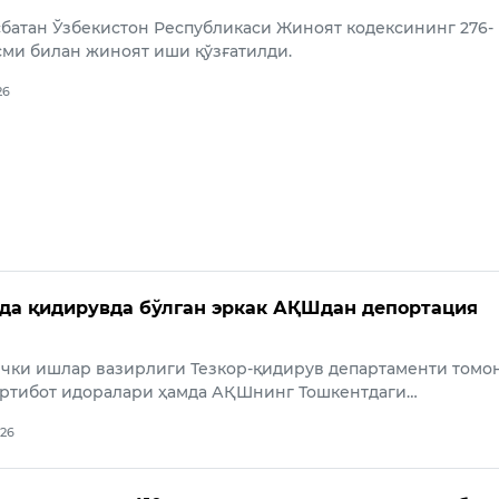
батан Ўзбекистон Республикаси Жиноят кодексининг 276-
сми билан жиноят иши қўзғатилди.
26
да қидирувда бўлган эркак АҚШдан депортация
Ички ишлар вазирлиги Тезкор-қидирув департаменти томо
артибот идоралари ҳамда АҚШнинг Тошкентдаги…
026