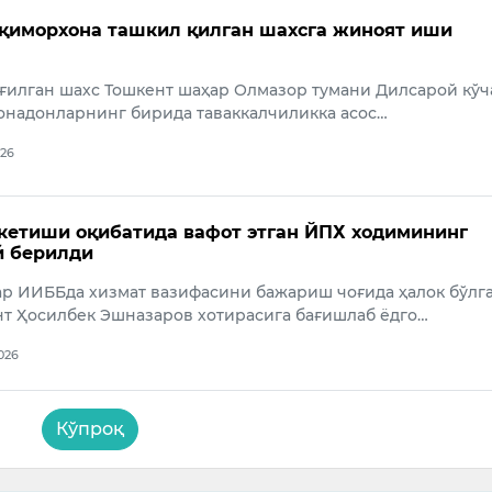
қиморхона ташкил қилган шахсга жиноят иши
уғилган шахс Тошкент шаҳар Олмазор тумани Дилсарой кўч
онадонларнинг бирида таваккалчиликка асос…
026
етиши оқибатида вафот этган ЙПХ ходимининг
й берилди
р ИИББда хизмат вазифасини бажариш чоғида ҳалок бўлг
т Ҳосилбек Эшназаров хотирасига бағишлаб ёдго…
2026
Кўпроқ