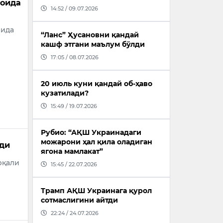
 ойда
14:52 / 09.07.2026
йида
“Ланс” Ҳусановни қандай
кашф этгани маълум бўлди
17:05 / 08.07.2026
20 июль куни қандай об-ҳаво
кузатилади?
15:49 / 19.07.2026
Рубио: “АҚШ Украинадаги
можарони ҳал қила оладиган
лди
ягона мамлакат”
рқали
15:45 / 22.07.2026
Трамп АҚШ Украинага қурол
сотмаслигини айтди
22:24 / 24.07.2026