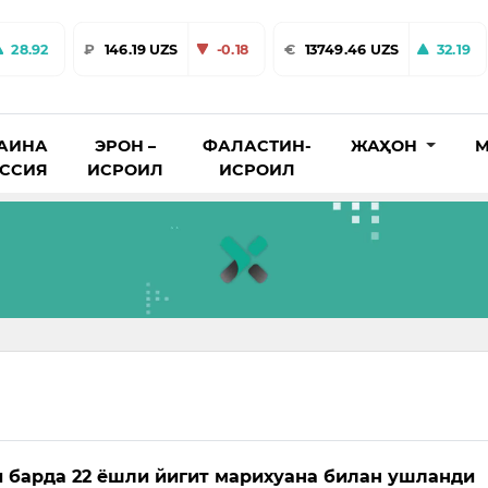
28.92
₽
146.19 UZS
-0.18
€
13749.46 UZS
32.19
АИНА
ЭРОН –
ФАЛАСТИН-
ЖАҲОН
М
ОССИЯ
ИСРОИЛ
ИСРОИЛ
 барда 22 ёшли йигит марихуана билан ушланди