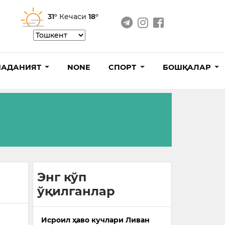
31°
Кечаси
18°
АДАНИЯТ
NONE
СПОРТ
БОШҚАЛАР
Энг кўп
ўқилганлар
Исроил ҳаво кучлари Ливан