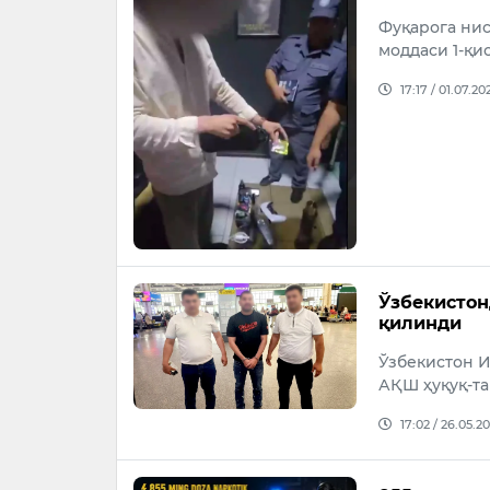
Фуқарога нис
моддаси 1-қи
17:17 / 01.07.20
Ўзбекистон
қилинди
Ўзбекистон 
АҚШ ҳуқуқ-т
17:02 / 26.05.2