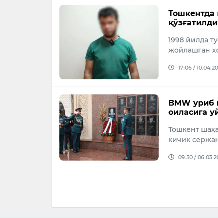
Тошкентда 
қўзғатилди
1998 йилда т
жойлашган х
17:06 / 10.04.2
BMW уриб к
оиласига у
Тошкент шаҳа
кичик сержан
09:50 / 06.03.