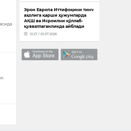
Эрон Европа Иттифоқини тинч
аҳолига қарши ҳужумларда
АҚШ ва Исроилни қўллаб-
асида
қувватлаганликда айблади
12:27 / 25.07.2026
ан