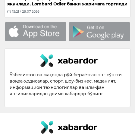
якунлади, Lombard Odier банки жаримага тортилди
15:21 / 28.07.2026
Ўзбекистон ва жаҳонда рўй бераётган энг сўнгги
воқеа-ҳодисалар, спорт, шоу-бизнес, маданият,
информацион технологиялар ва илм-фан
янгиликларидан доимо хабардор бўлинг!