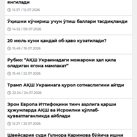
янгилади
12:57 / 12.07.2026
Ўқишни кўчириш учун ўтиш баллари тасдиқланди
14:52 / 09.07.2026
20 июль куни қандай об-ҳаво кузатилади?
15:49 / 19.07.2026
Рубио: “АҚШ Украинадаги можарони ҳал қила
оладиган ягона мамлакат”
15:45 / 22.07.2026
Трамп АҚШ Украинага қурол сотмаслигини айтди
22:24 / 24.07.2026
Эрон Европа Иттифоқини тинч аҳолига қарши
ҳужумларда АҚШ ва Исроилни қўллаб-
қувватлаганликда айблади
12:27 / 25.07.2026
Швейсария суди Гулнора Каримова бўйича ишни