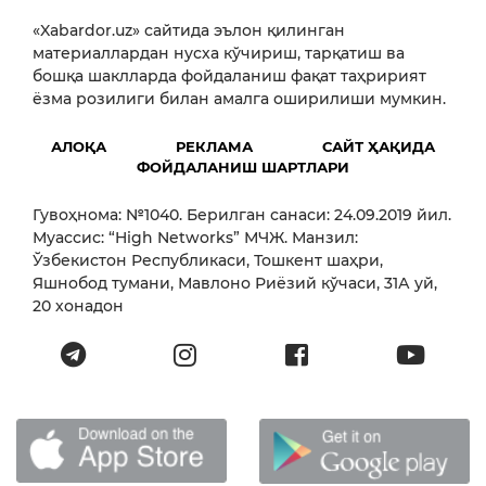
«Xabardor.uz» сайтида эълон қилинган
материаллардан нусха кўчириш, тарқатиш ва
бошқа шаклларда фойдаланиш фақат таҳририят
ёзма розилиги билан амалга оширилиши мумкин.
АЛОҚА
РЕКЛАМА
САЙТ ҲАҚИДА
ФОЙДАЛАНИШ ШАРТЛАРИ
Гувоҳнома: №1040. Берилган санаси: 24.09.2019 йил.
Муассис: “High Networks” МЧЖ. Манзил:
Ўзбекистон Республикаси, Тошкент шаҳри,
Яшнобод тумани, Мавлоно Риёзий кўчаси, 31А уй,
20 хонадон