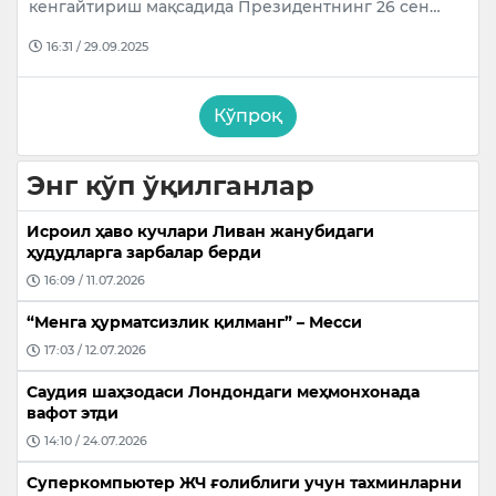
кенгайтириш мақсадида Президентнинг 26 сен…
16:31 / 29.09.2025
Кўпроқ
Энг кўп ўқилганлар
Исроил ҳаво кучлари Ливан жанубидаги
ҳудудларга зарбалар берди
16:09 / 11.07.2026
“Менга ҳурматсизлик қилманг” – Месси
17:03 / 12.07.2026
Саудия шаҳзодаси Лондондаги меҳмонхонада
вафот этди
14:10 / 24.07.2026
Суперкомпьютер ЖЧ ғолиблиги учун тахминларни