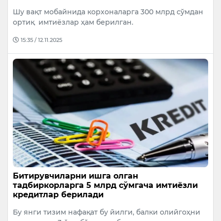
Шу вақт мобайнида корхоналарга 300 млрд сўмдан
ортиқ имтиёзлар ҳам берилган.
15:35 / 12.11.2025
Битирувчиларни ишга олган
тадбиркорларга 5 млрд сўмгача имтиёзли
кредитлар берилади
Бу янги тизим нафақат бу йилги, балки олийгоҳни