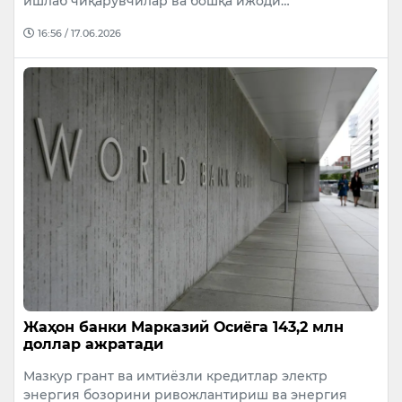
ишлаб чиқарувчилар ва бошқа ижоди…
16:56 / 17.06.2026
Жаҳон банки Марказий Осиёга 143,2 млн
доллар ажратади
Мазкур грант ва имтиёзли кредитлар электр
энергия бозорини ривожлантириш ва энергия