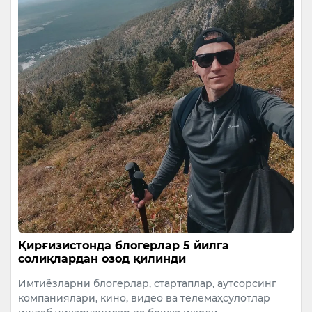
Қирғизистонда блогерлар 5 йилга
солиқлардан озод қилинди
Имтиёзларни блогерлар, стартаплар, аутсорсинг
компаниялари, кино, видео ва телемаҳсулотлар