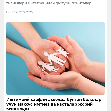
тизимлари интеграцияси дастури лойиҳалар…
15:33 / 23.01.2026
Ижтимоий хавфли аҳволда бўлган болалар
учун махсус имтиёз ва квоталар жорий
этилмоқда