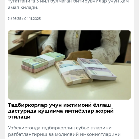
тугатганига 3 йил бўлмаган битирувчилар учун ҳам
амал қилади.
16:35 / 04.11.2025
Тадбиркорлар учун ижтимоий ёллаш
дастурида қўшимча имтиёзлар жорий
этилади
Ўзбекистонда тадбиркорлик субъектларини
рағбатлантириш ва молиявий имкониятларини