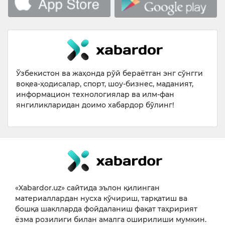
Ўзбекистон ва жаҳонда рўй бераётган энг сўнгги
воқеа-ҳодисалар, спорт, шоу-бизнес, маданият,
информацион технологиялар ва илм-фан
янгиликларидан доимо хабардор бўлинг!
«Xabardor.uz» сайтида эълон қилинган
материаллардан нусха кўчириш, тарқатиш ва
бошқа шаклларда фойдаланиш фақат таҳририят
ёзма розилиги билан амалга оширилиши мумкин.