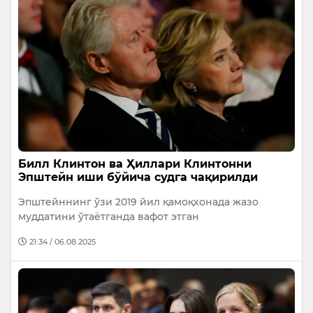
Билл Клинтон ва Ҳиллари Клинтонни
Эпштейн иши бўйича судга чақирилди
Эпштейннинг ўзи 2019 йил қамоқхонада жазо
муддатини ўтаётганда вафот этган
21:34 / 06.08.2025