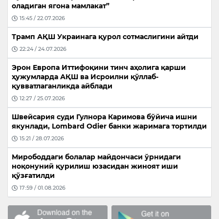
оладиган ягона мамлакат”
15:45 / 22.07.2026
Трамп АҚШ Украинага қурол сотмаслигини айтди
22:24 / 24.07.2026
Эрон Европа Иттифоқини тинч аҳолига қарши
ҳужумларда АҚШ ва Исроилни қўллаб-
қувватлаганликда айблади
12:27 / 25.07.2026
Швейсария суди Гулнора Каримова бўйича ишни
якунлади, Lombard Odier банки жаримага тортилди
15:21 / 28.07.2026
Мирободдаги болалар майдончаси ўрнидаги
ноқонуний қурилиш юзасидан жиноят иши
қўзғатилди
17:59 / 01.08.2026