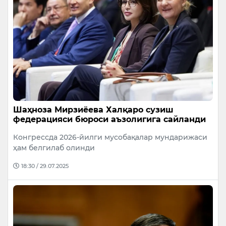
Шаҳноза Мирзиёева Халқаро сузиш
федерацияси бюроси аъзолигига сайланди
Конгрессда 2026-йилги мусобақалар мундарижаси
ҳам белгилаб олинди
18:30 / 29.07.2025