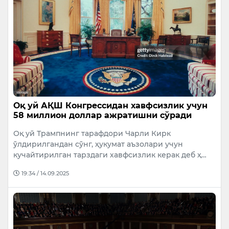
Оқ уй АҚШ Конгрессидан хавфсизлик учун
58 миллион доллар ажратишни сўради
Оқ уй Трампнинг тарафдори Чарли Кирк
ўлдирилгандан сўнг, ҳукумат аъзолари учун
кучайтирилган тарздаги хавфсизлик керак деб ҳ…
19:34 / 14.09.2025