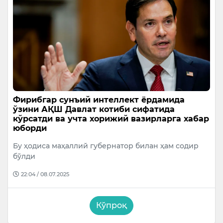
Фирибгар сунъий интеллект ёрдамида
ўзини АҚШ Давлат котиби сифатида
кўрсатди ва учта хорижий вазирларга хабар
юборди
Бу ҳодиса маҳаллий губернатор билан ҳам содир
бўлди
22:04 / 08.07.2025
Кўпроқ