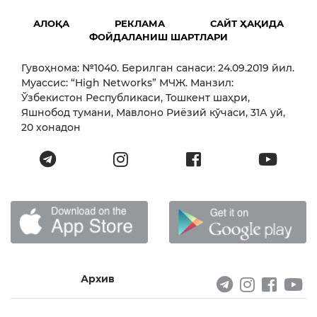
АЛОҚА
РЕКЛАМА
САЙТ ҲАҚИДА
ФОЙДАЛАНИШ ШАРТЛАРИ
Гувоҳнома: №1040. Берилган санаси: 24.09.2019 йил.
Муассис: “High Networks” МЧЖ. Манзил:
Ўзбекистон Республикаси, Тошкент шаҳри,
Яшнобод тумани, Мавлоно Риёзий кўчаси, 31А уй,
20 хонадон
Архив