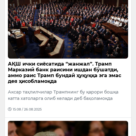
АҚШ ички сиёсатида “жанжал”. Трамп
Марказий банк раисини ишдан бўшатди,
аммо раис Трамп бундай ҳуқуққа эга эмас
дея ҳисобламоқда
Аксар таҳлилчилар Трампнинг бу қарори бошқа
катта хатоларга олиб келади деб баҳоламоқда
15:08 / 26.08.2025