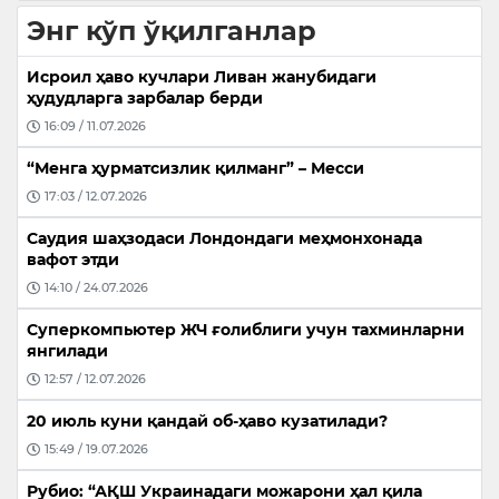
Энг кўп ўқилганлар
Исроил ҳаво кучлари Ливан жанубидаги
ҳудудларга зарбалар берди
16:09 / 11.07.2026
“Менга ҳурматсизлик қилманг” – Месси
17:03 / 12.07.2026
Саудия шаҳзодаси Лондондаги меҳмонхонада
вафот этди
14:10 / 24.07.2026
Суперкомпьютер ЖЧ ғолиблиги учун тахминларни
янгилади
12:57 / 12.07.2026
20 июль куни қандай об-ҳаво кузатилади?
15:49 / 19.07.2026
Рубио: “АҚШ Украинадаги можарони ҳал қила