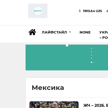
$
11915.64 UZS
ЛАЙФСТАЙЛ
NONE
УКР
– Р
Мексика
ЖЧ – 2026.