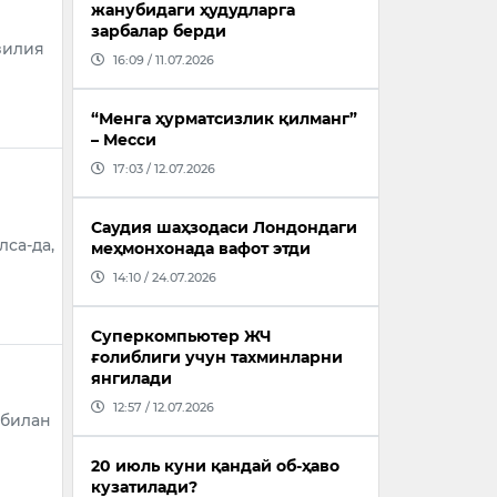
жанубидаги ҳудудларга
зарбалар берди
зилия
16:09 / 11.07.2026
“Менга ҳурматсизлик қилманг”
– Месси
17:03 / 12.07.2026
Саудия шаҳзодаси Лондондаги
лса-да,
меҳмонхонада вафот этди
14:10 / 24.07.2026
Суперкомпьютер ЖЧ
ғолиблиги учун тахминларни
янгилади
12:57 / 12.07.2026
 билан
20 июль куни қандай об-ҳаво
кузатилади?