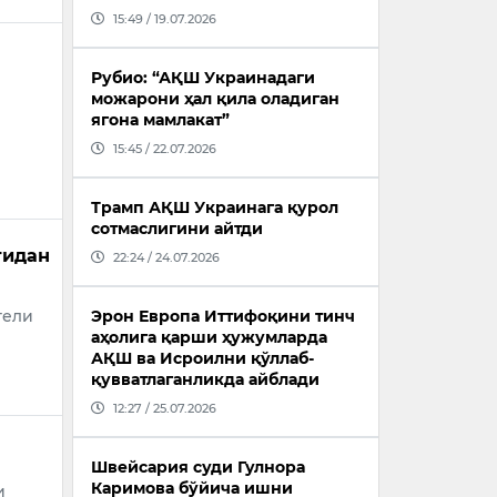
15:49 / 19.07.2026
Рубио: “АҚШ Украинадаги
можарони ҳал қила оладиган
ягона мамлакат”
15:45 / 22.07.2026
Трамп АҚШ Украинага қурол
сотмаслигини айтди
тидан
22:24 / 24.07.2026
тели
Эрон Европа Иттифоқини тинч
аҳолига қарши ҳужумларда
АҚШ ва Исроилни қўллаб-
қувватлаганликда айблади
12:27 / 25.07.2026
Швейсария суди Гулнора
Каримова бўйича ишни
и