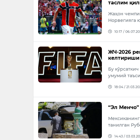
таслим қил
Жаҳон чемпи
Норвегияга ю
10:17 / 06.07.2
ЖЧ-2026 ре
келтириши
Бу кўрсаткич
умумий таъси
18:04 / 21.03.2
“Эл Менчо”
Мексиканинг 
танилган Руб
14:43 / 03.03.2