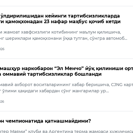
 ўлдирилишидан кейинги тартибсизликларда
и қамоқхонадан 23 нафар маҳбус қочиб кетди
и жамоат хавфсизлиги котибининг маълум қилишича,
г шериклари қамоқхонани ўққа тутган, сўнгра автомоб…
026
машҳур наркобарон “Эл Менчо” йўқ қилиниши ор
а оммавий тартибсизликлар бошланди
мавий ахборот воситаларининг хабар беришича, CJNG кар
 ўлими ҳақидаги хабардан сўнг жангарилар ур…
026
он чемпионатида қатнашмайдими?
тер Маями” клуби ва Аргентина терма жамоаси ҳужумчис