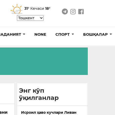
31°
Кечаси
18°
АДАНИЯТ
NONE
СПОРТ
БОШҚАЛАР
Энг кўп
ўқилганлар
кани
Исроил ҳаво кучлари Ливан