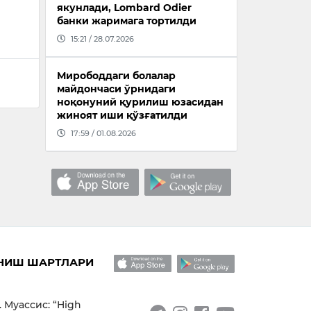
якунлади, Lombard Odier
банки жаримага тортилди
15:21 / 28.07.2026
Мирободдаги болалар
майдончаси ўрнидаги
ноқонуний қурилиш юзасидан
жиноят иши қўзғатилди
17:59 / 01.08.2026
НИШ ШАРТЛАРИ
. Муассис: “High