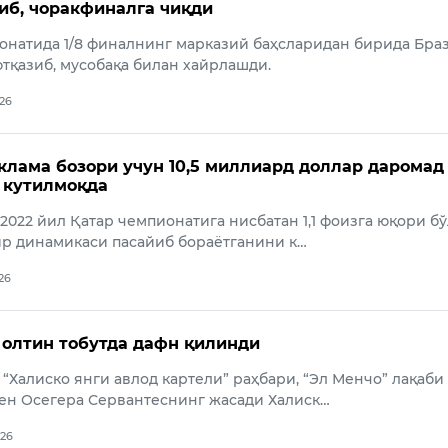
иб, чоракфиналга чиқди
онатида 1/8 финалнинг марказий баҳсларидан бирида Бра
тқазиб, мусобақа билан хайрлашди.
026
клама бозори учун 10,5 миллиард доллар даромад
 кутилмоқда
 2022 йил Қатар чемпионатига нисбатан 1,1 фоизга юқори бў
р динамикаси пасайиб бораётганини к…
026
 олтин тобутда дафн қилинди
“Халиско янги авлод картели” раҳбари, “Эл Менчо” лақаби
ен Осегера Сервантеснинг жасади Халиск…
026