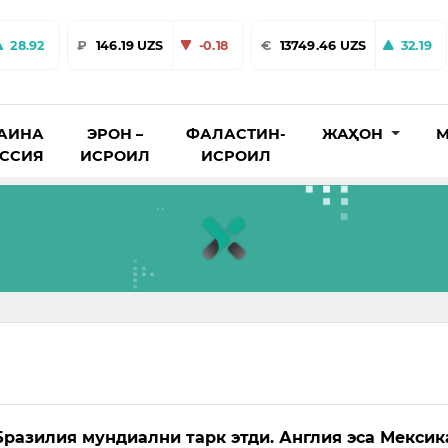
28.92
₽
146.19 UZS
-0.18
€
13749.46 UZS
32.19
АИНА
ЭРОН –
ФАЛАСТИН-
ЖАҲОН
М
ОССИЯ
ИСРОИЛ
ИСРОИЛ
 Бразилия мундиални тарк этди. Англия эса Мекси