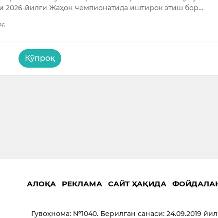
и 2026-йилги Жаҳон чемпионатида иштирок этиш бор…
26
Кўпроқ
АЛОҚА
РЕКЛАМА
САЙТ ҲАҚИДА
ФОЙДАЛА
Гувоҳнома: №1040. Берилган санаси: 24.09.2019 йил