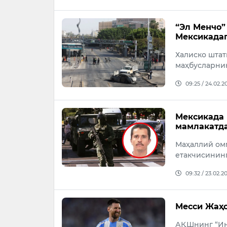
“Эл Менчо”
Мексикадаг
Халиско штат
маҳбусларнин
09:25 / 24.02.2
Мексикада 
мамлакатд
Маҳаллий ом
етакчисининг
09:32 / 23.02.2
Месси Жаҳ
АҚШнинг “Ин