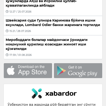
ҳужумларда АҚШ ва Исроилни қўллаб-
қувватлаганликда айблади
12:27 / 25.07.2026
Швейсария суди Гулнора Каримова бўйича ишни
якунлади, Lombard Odier банки жаримага тортилди
15:21 / 28.07.2026
Мирободдаги болалар майдончаси ўрнидаги
ноқонуний қурилиш юзасидан жиноят иши
қўзғатилди
17:59 / 01.08.2026
Ўзбекистон ва жаҳонда рўй бераётган энг сўнгги