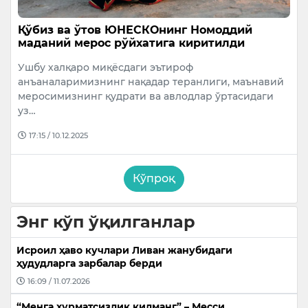
Қўбиз ва ўтов ЮНЕСКОнинг Номоддий
маданий мерос рўйхатига киритилди
Ушбу халқаро миқёсдаги эътироф
анъаналаримизнинг нақадар теранлиги, маънавий
меросимизнинг қудрати ва авлодлар ўртасидаги
уз…
17:15 / 10.12.2025
Кўпроқ
Энг кўп ўқилганлар
Исроил ҳаво кучлари Ливан жанубидаги
ҳудудларга зарбалар берди
16:09 / 11.07.2026
“Менга ҳурматсизлик қилманг” – Месси