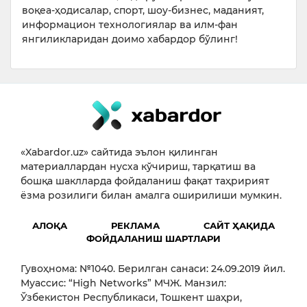
воқеа-ҳодисалар, спорт, шоу-бизнес, маданият,
информацион технологиялар ва илм-фан
янгиликларидан доимо хабардор бўлинг!
«Xabardor.uz» сайтида эълон қилинган
материаллардан нусха кўчириш, тарқатиш ва
бошқа шаклларда фойдаланиш фақат таҳририят
ёзма розилиги билан амалга оширилиши мумкин.
АЛОҚА
РЕКЛАМА
САЙТ ҲАҚИДА
ФОЙДАЛАНИШ ШАРТЛАРИ
Гувоҳнома: №1040. Берилган санаси: 24.09.2019 йил.
Муассис: “High Networks” МЧЖ. Манзил:
Ўзбекистон Республикаси, Тошкент шаҳри,