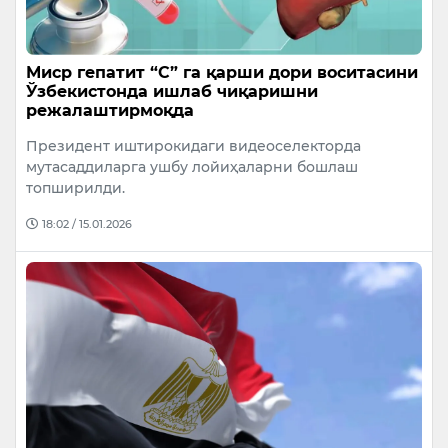
Миср гепатит “С” га қарши дори воситасини
Ўзбекистонда ишлаб чиқаришни
режалаштирмоқда
Президент иштирокидаги видеоселекторда
мутасаддиларга ушбу лойиҳаларни бошлаш
топширилди.
18:02 / 15.01.2026