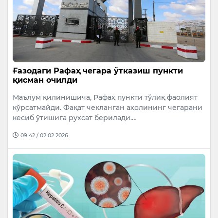
Ғазодаги Рафаҳ чегара ўтказиш пункти
қисман очилди
Маълум қилинишича, Рафаҳ пункти тўлиқ фаолият
кўрсатмайди. Фақат чекланган аҳолининг чегарани
кесиб ўтишига рухсат берилади.…
09:42 / 02.02.2026