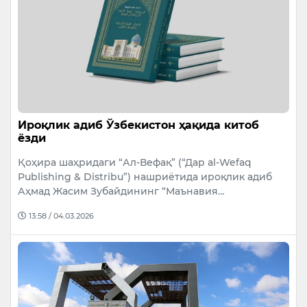
Ироқлик адиб Ўзбекистон ҳақида китоб
ёзди
Қоҳира шаҳридаги “Ал-Вефақ” (“Дар al-Wefaq
Publishing & Distribu”) нашриётида ироқлик адиб
Аҳмад Жасим Зубайдининг “Маънавия…
13:58 / 04.03.2026