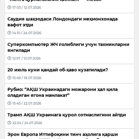
17:03 / 12.07.2026
Саудия шаҳзодаси Лондондаги меҳмонхонада
вафот этди
14:10 / 24.07.2026
Суперкомпьютер ЖЧ ғолиблиги учун тахминларни
янгилади
12:57 / 12.07.2026
20 июль куни қандай об-ҳаво кузатилади?
15:49 / 19.07.2026
Рубио: “АҚШ Украинадаги можарони ҳал қила
оладиган ягона мамлакат”
15:45 / 22.07.2026
Трамп АҚШ Украинага қурол сотмаслигини айтди
22:24 / 24.07.2026
Эрон Европа Иттифоқини тинч аҳолига қарши