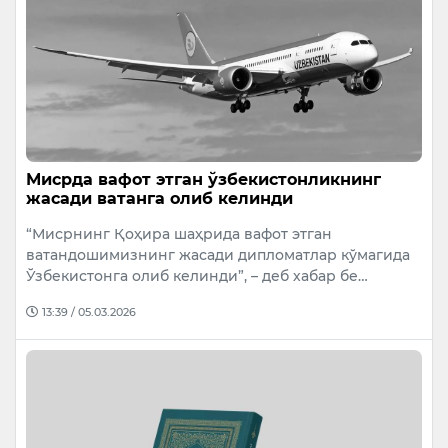
Мисрда вафот этган ўзбекистонликнинг
жасади ватанга олиб келинди
“Мисрнинг Қоҳира шаҳрида вафот этган
ватандошимизнинг жасади дипломатлар кўмагида
Ўзбекистонга олиб келинди”, – деб хабар бе…
13:39 / 05.03.2026