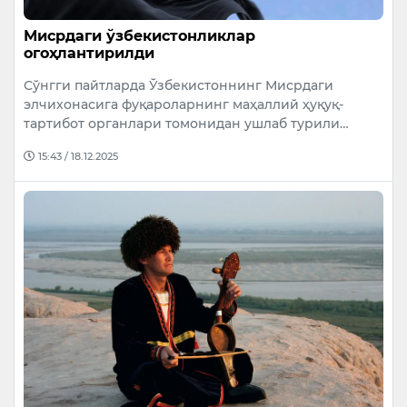
Мисрдаги ўзбекистонликлар
огоҳлантирилди
Сўнгги пайтларда Ўзбекистоннинг Мисрдаги
элчихонасига фуқароларнинг маҳаллий ҳуқуқ-
тартибот органлари томонидан ушлаб турили…
15:43 / 18.12.2025