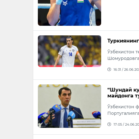
Туркиянин
Ўзбекистон 
Шомуродовга
16:31 / 26.06.2
“Шундай ку
майдонга т
Ўзбекистон 
Португалияг
17:05 / 24.06.2