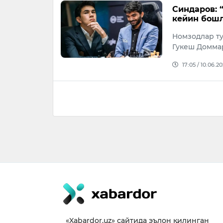
Синдаров: 
кейин бош
Номзодлар т
Гукеш Доммар
17:05 / 10.06.2
«Xabardor.uz» сайтида эълон қилинган