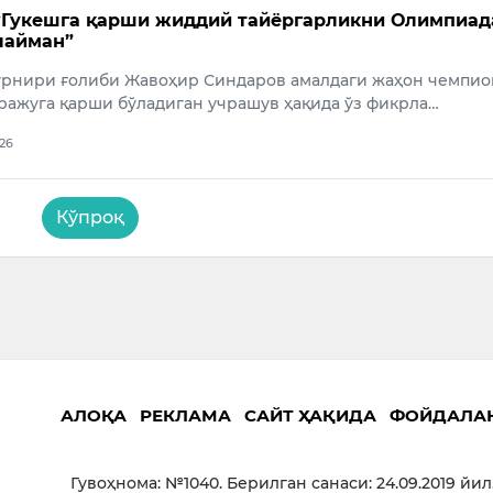
“Гукешга қарши жиддий тайёргарликни Олимпиад
лайман”
урнири ғолиби Жавоҳир Синдаров амалдаги жаҳон чемпи
ажуга қарши бўладиган учрашув ҳақида ўз фикрла…
026
Кўпроқ
АЛОҚА
РЕКЛАМА
САЙТ ҲАҚИДА
ФОЙДАЛА
Гувоҳнома: №1040. Берилган санаси: 24.09.2019 йил