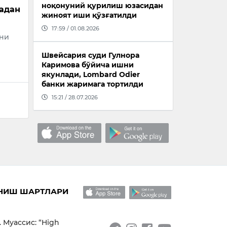
ноқонуний қурилиш юзасидан
адан
жиноят иши қўзғатилди
17:59 / 01.08.2026
они
Швейсария суди Гулнора
Каримова бўйича ишни
якунлади, Lombard Odier
банки жаримага тортилди
15:21 / 28.07.2026
НИШ ШАРТЛАРИ
. Муассис: “High