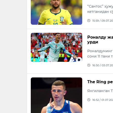
“Сантос” ҳу
кетганидан с
15:59 / 09.07.2
Роналду жа
урди
Роналдунинг
сони 11 тани 
16:50 / 03.07.2
The Ring р
Янгиланган T
16:52 / 01.07.20