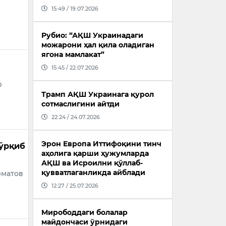
15:49 / 19.07.2026
Рубио: “АҚШ Украинадаги
можарони ҳал қила оладиган
ягона мамлакат”
15:45 / 22.07.2026
р
Трамп АҚШ Украинага қурол
сотмаслигини айтди
22:24 / 24.07.2026
Эрон Европа Иттифоқини тинч
қўрқиб
аҳолига қарши ҳужумларда
АҚШ ва Исроилни қўллаб-
қувватлаганликда айблади
рматов
12:27 / 25.07.2026
Мирободдаги болалар
майдончаси ўрнидаги