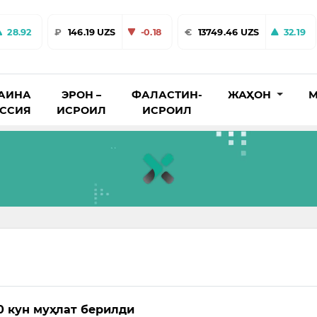
28.92
₽
146.19 UZS
-0.18
€
13749.46 UZS
32.19
АИНА
ЭРОН –
ФАЛАСТИН-
ЖАҲОН
М
ОССИЯ
ИСРОИЛ
ИСРОИЛ
0 кун муҳлат берилди