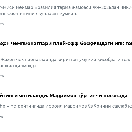
жумчиси Неймар Бразилия терма жамоаси ЖЧ–2026дан чиқи
ўнг фаолиятини якунлаши мумкин.
026
ҳон чемпионатлари плей-офф босқичидаги илк го
 Жаҳон чемпионатларида киритган умумий ҳисобдаги гол
ташкил қилмоқда.
026
ейтинги янгиланди: Мадримов тўртинчи поғонада
he Ring рейтингида Исроил Мадримов ўз ўрнини сақлаб қ
26