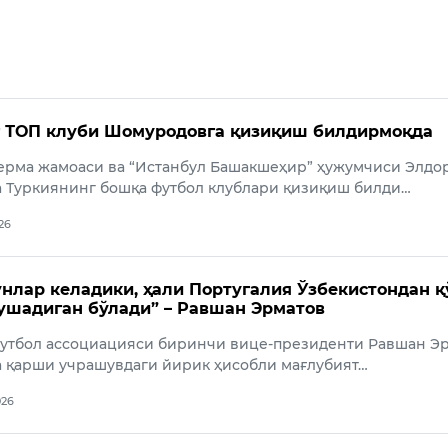
г ТОП клуби Шомуродовга қизиқиш билдирмоқда
терма жамоаси ва “Истанбул Башакшеҳир” ҳужумчиси Элдо
 Туркиянинг бошқа футбол клублари қизиқиш билди…
026
нлар келадики, ҳали Португалия Ўзбекистондан 
ушадиган бўлади” – Равшан Эрматов
футбол ассоциацияси биринчи вице-президенти Равшан Э
а қарши учрашувдаги йирик ҳисобли мағлубият…
026