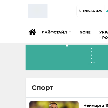
$
11915.64 UZS
ЛАЙФСТАЙЛ
NONE
УКР
– Р
Спорт
Неймарга 1