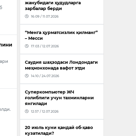
жанубидаги ҳудудларга
б
зарбалар берди
16:09 / 11.07.2026
“Менга ҳурматсизлик қилманг”
– Месси
лини
17:03 / 12.07.2026
лари
Саудия шаҳзодаси Лондондаги
меҳмонхонада вафот этди
14:10 / 24.07.2026
Суперкомпьютер ЖЧ
ғолиблиги учун тахминларни
янгилади
олди.
12:57 / 12.07.2026
20 июль куни қандай об-ҳаво
кузатилади?