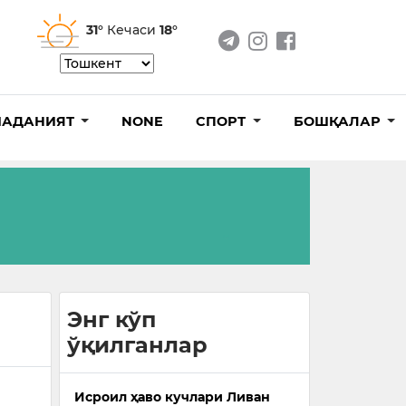
31°
Кечаси
18°
АДАНИЯТ
NONE
СПОРТ
БОШҚАЛАР
Энг кўп
ўқилганлар
Исроил ҳаво кучлари Ливан