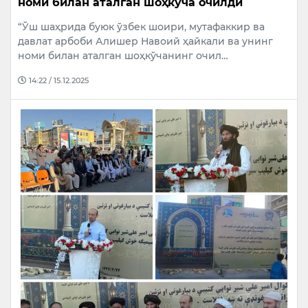
номи билан аталган шоҳкўча очилди
“Ўш шаҳрида буюк ўзбек шоири, мутафаккир ва
давлат арбоби Алишер Навоий ҳайкали ва унинг
номи билан аталган шоҳкўчанинг очил…
14:22 / 15.12.2025