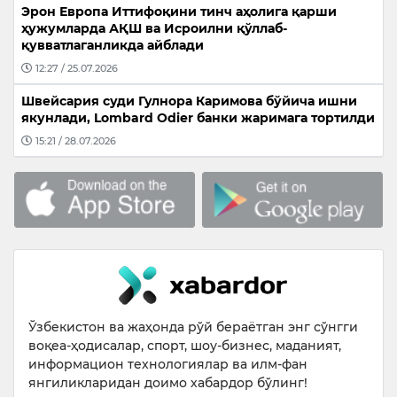
Эрон Европа Иттифоқини тинч аҳолига қарши
ҳужумларда АҚШ ва Исроилни қўллаб-
қувватлаганликда айблади
12:27 / 25.07.2026
Швейсария суди Гулнора Каримова бўйича ишни
якунлади, Lombard Odier банки жаримага тортилди
15:21 / 28.07.2026
Ўзбекистон ва жаҳонда рўй бераётган энг сўнгги
воқеа-ҳодисалар, спорт, шоу-бизнес, маданият,
информацион технологиялар ва илм-фан
янгиликларидан доимо хабардор бўлинг!