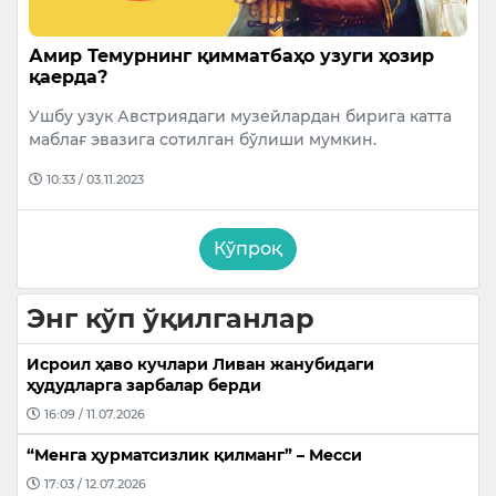
Амир Темурнинг қимматбаҳо узуги ҳозир
қаерда?
Ушбу узук Австриядаги музейлардан бирига катта
маблағ эвазига сотилган бўлиши мумкин.
10:33 / 03.11.2023
Кўпроқ
Энг кўп ўқилганлар
Исроил ҳаво кучлари Ливан жанубидаги
ҳудудларга зарбалар берди
16:09 / 11.07.2026
“Менга ҳурматсизлик қилманг” – Месси
17:03 / 12.07.2026