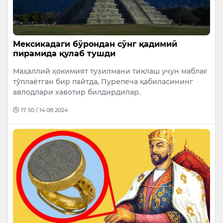
Мексикадаги бўрондан сўнг қадимий
пирамида қулаб тушди
Маҳаллий ҳокимият тузилмани тиклаш учун маблағ
тўплаётган бир пайтда, Пурепеча қабиласининг
авлодлари хавотир билдирдилар.
17:50 / 14.08.2024