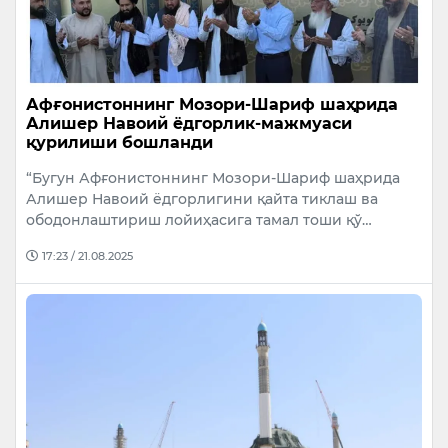
Афғонистоннинг Мозори-Шариф шаҳрида
Алишер Навоий ёдгорлик-мажмуаси
қурилиши бошланди
“Бугун Афғонистоннинг Мозори-Шариф шаҳрида
Алишер Навоий ёдгорлигини қайта тиклаш ва
ободонлаштириш лойиҳасига тамал тоши қў…
17:23 / 21.08.2025