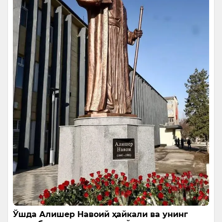
Ўшда Алишер Навоий ҳайкали ва унинг