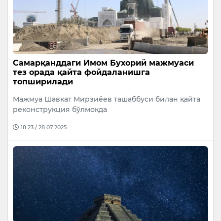
Самарқанддаги Имом Бухорий мажмуаси
тез орада қайта фойдаланишга
топширилади
Мажмуа Шавкат Мирзиёев ташаббуси билан қайта
реконструкция бўлмоқда
18:23 / 28.07.2025