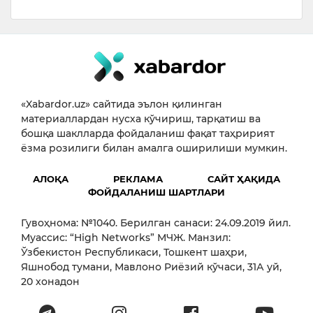
«Xabardor.uz» сайтида эълон қилинган
материаллардан нусха кўчириш, тарқатиш ва
бошқа шаклларда фойдаланиш фақат таҳририят
ёзма розилиги билан амалга оширилиши мумкин.
АЛОҚА
РЕКЛАМА
САЙТ ҲАҚИДА
ФОЙДАЛАНИШ ШАРТЛАРИ
Гувоҳнома: №1040. Берилган санаси: 24.09.2019 йил.
Муассис: “High Networks” МЧЖ. Манзил:
Ўзбекистон Республикаси, Тошкент шаҳри,
Яшнобод тумани, Мавлоно Риёзий кўчаси, 31А уй,
20 хонадон