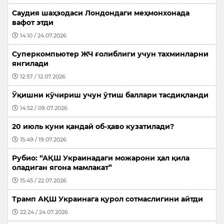
Саудия шаҳзодаси Лондондаги меҳмонхонада
вафот этди
14:10 / 24.07.2026
Суперкомпьютер ЖЧ ғолиблиги учун тахминларни
янгилади
12:57 / 12.07.2026
Ўқишни кўчириш учун ўтиш баллари тасдиқланди
14:52 / 09.07.2026
20 июль куни қандай об-ҳаво кузатилади?
15:49 / 19.07.2026
Рубио: “АҚШ Украинадаги можарони ҳал қила
оладиган ягона мамлакат”
15:45 / 22.07.2026
Трамп АҚШ Украинага қурол сотмаслигини айтди
22:24 / 24.07.2026