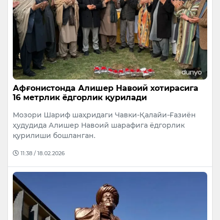
Афғонистонда Алишер Навоий хотирасига
16 метрлик ёдгорлик қурилади
Мозори Шариф шаҳридаги Чавки-Қалайи-Ғазиён
ҳудудида Алишер Навоий шарафига ёдгорлик
қурилиши бошланган.
11:38 / 18.02.2026