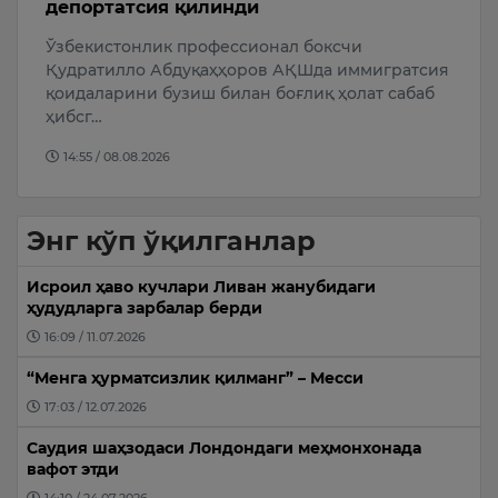
депортатсия қилинди
к
Ўзбекистонлик профессионал боксчи
7
Қудратилло Абдуқаҳҳоров АҚШда иммигратсия
20
қоидаларини бузиш билан боғлиқ ҳолат сабаб
ҳибсг…
14:55 / 08.08.2026
Энг кўп ўқилганлар
Исроил ҳаво кучлари Ливан жанубидаги
ҳудудларга зарбалар берди
16:09 / 11.07.2026
“Менга ҳурматсизлик қилманг” – Месси
17:03 / 12.07.2026
Саудия шаҳзодаси Лондондаги меҳмонхонада
вафот этди
14:10 / 24.07.2026