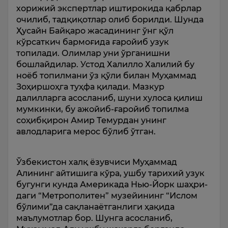
хорижий экспертлар иштирокида қабрлар
очилиб, тадқиқот­лар олиб борилди. Шунда
Ҳусайн Байқаро жасадининг ўнг қўл
кўрсаткич бармоғида ғаройиб узук
топилади. Олимлар уни ўрганишни
бошлайдилар. Устод Халилло Халилий бу
ноёб топилмани ўз қўли билан Муҳаммад
Зоҳиршоҳга туҳфа қилади. Мазкур
далилларга асосланиб, шуни хулоса қилиш
мумкинки, бу ажойиб-ғаройиб топилма
соҳибқирон Амир Темурдан унинг
авлодларига мерос бўлиб ўтган.
Ўзбекистон халқ ёзувчиси Муҳаммад
Алининг айти­шига кўра, ушбу тарихий узук
бугунги кунда Америкада Нью-Йорк шаҳри­
даги “Метрополитен” музейи­нинг “Ислом
бўлими”да сақлана­ётганлиги ҳақида
маълумотлар бор. Шунга асосланиб,