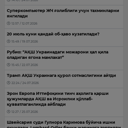
Суперкомпьютер ЖЧ ғолиблиги учун тахминларни
янгилади
12:57 / 12.07.2026
20 июль куни қандай об-ҳаво кузатилади?
15:49 / 19.07.2026
Рубио: “АҚШ Украинадаги можарони ҳал қила
оладиган ягона мамлакат”
15:45 / 22.07.2026
Трамп АҚШ Украинага қурол сотмаслигини айтди
22:24 / 24.07.2026
Эрон Европа Иттифоқини тинч аҳолига қарши
ҳужумларда АҚШ ва Исроилни қўллаб-
қувватлаганликда айблади
12:27 / 25.07.2026
Швейсария суди Гулнора Каримова бўйича ишни
якунлади, Lombard Odier банки жаримага тортилди