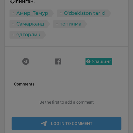
қилинган.
Амир_Темур
O'zbekiston tarixi
Самарқанд
топилма
ёдгорлик
Улашинг