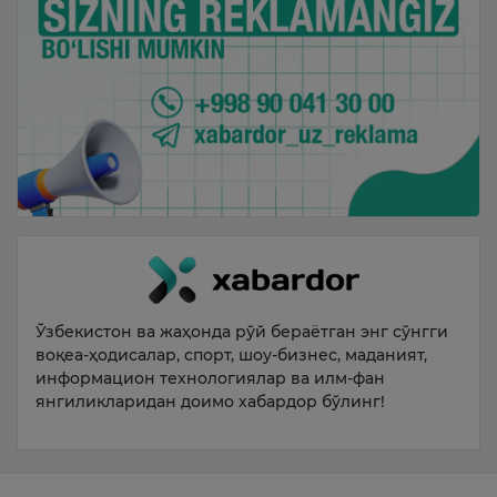
Ўзбекистон ва жаҳонда рўй бераётган энг сўнгги
воқеа-ҳодисалар, спорт, шоу-бизнес, маданият,
информацион технологиялар ва илм-фан
янгиликларидан доимо хабардор бўлинг!