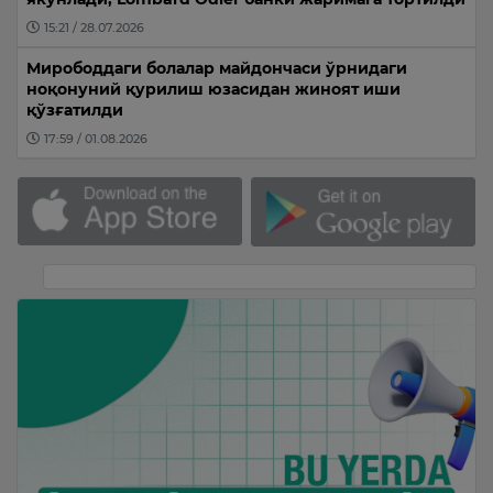
15:21 / 28.07.2026
Мирободдаги болалар майдончаси ўрнидаги
ноқонуний қурилиш юзасидан жиноят иши
қўзғатилди
17:59 / 01.08.2026