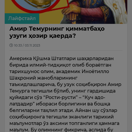
Лайфстайл
Амир Темурнинг қимматбаҳо
узуги ҳозир қаерда?
10:33 / 03.11.2023
Америка Қўшма Штатлари шаҳарларидан
бирида илмий-тидқиқот олиб бораётган
тарихшунос олим, академик Иноётилло
Шаҳроний жанобларининг
таъкидлашларича, бу узук соҳибқирон Амир
Темурга тегишли бўлиб, унинг гардишида
қуйидаги сўз “Рости-русти” – “Куч адо­
латдадир” ибораси борлигини ва бошқа
белги­ларни таҳлил этади. Айнан шу сўзлар
соҳибқиронга тегишли эканлиги тари­хий
маълумотлар ўз аксини топ­ган­лиги ҳаммага
маълум. Бу олимнинг фикрича, аслида бу