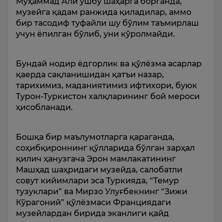
Муҳаммад Али ушбу шаҳарга борганда,
музейга қадам ранжида қиладилар, аммо
бир тасодиф туфайли шу бўлим таъмирлаш
учун ёпилган бўлиб, уни кўролмайди.
Бундай нодир ёдгорлик ва қўлёзма асарлар
қаерда сақланишидан қатъи назар,
тарихимиз, маданиятимиз ифтихори, буюк
Турон-Туркистон халқларининг бой мероси
ҳисоб­ланади.
Бошқа бир маълумотларга қара­ганда,
соҳибқироннинг қўлларида бўлган зарҳал
қилич ҳанузгача Эрон мамлакатининг
Машҳад шаҳридаги музейда, салобатли
совут кийимлари эса Туркияда, “Темур
тузуклари” ва Мирзо Улуғбекнинг “Зижи
Кўра­гоний” қўлёзмаси Франциядаги
музейлар­дан бирида эканлиги қайд