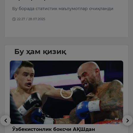
Бу борада статистик маълумотлар очиқланди
Се
ҳ
22:27 / 28.07.2025
д
Бу ҳам қизиқ
Ўзбекистонлик боксчи АҚШдан
Б