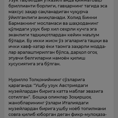
Узук таҳлилдан ўтказилганда қимматбаҳо
бриллианти борлиги, гавҳарнинг тагида эса
махсус заҳар сақланадиган чуқурча
ўйилганлиги аниқланади. Холид Бинни
Бармакнинг мосламаси ва шаҳзоданинг
қўлидаги узук бир хил сеҳрли кучга эга
эканлиги тадқиқот­лар­дан кейин маълум
бўлади. Бу икки жисм ўз эгаларига ташқи ва
ички хавф-хатар ёки таомга заҳарли модда­
лар аралаштирилган бўлса, дарҳол огоҳ
этувчи белгиларни намоён қилиш
хусусиятига эга бўлган.
Нурилло Толқоний­нинг сўзларига
қараганда: “Ушбу узук Австриядаги
музейлардан бирига катта маблағ эвазига
сотилган”. Бошқа олимлар Зоҳиршоҳ
жанобларининг ўзлари Италиядаги
музейлардан бирига ушбу ноёб топилмани
совға қилиб юборган деган фикр-мулоҳаза­