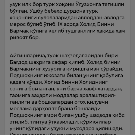
узук илк бор турк хоқони Ўғузхонга тегишли
бўлган. Ушбу беба­ҳо дурдона турк
хоқонлиги сулола­лари­дан авлоддан-авлодга
мерос бўлиб ўтиб, IХ асрда Холид Бинни
Бармак қўлига келиб тушганлиги ҳақида ҳам
ривоят бор.
Айтишларича, турк шаҳзодаларидан бири
Бағдод шаҳрига сафар қилиб, Холид бинни
Бармакнинг ҳузурига киришга изн сўрайди.
Подшоҳнинг ижозати билан унинг қабулига
қадам қўяди. Холид бинни Холиднинг
сонига боғланган, уни барча хавф-хатардан,
таомига заҳарли моддалар аралаш­тирил­
ганлиги ва бошқалардан огоҳ қилувчи
мослама дарҳол тебрана бошлайди.
Подшоҳнинг амри билан ушбу шаҳзода ҳибс
этилиб, тинтув ўтказилади, қўриқчилар
унинг қўлида­ги узукни мусодара қилишади.