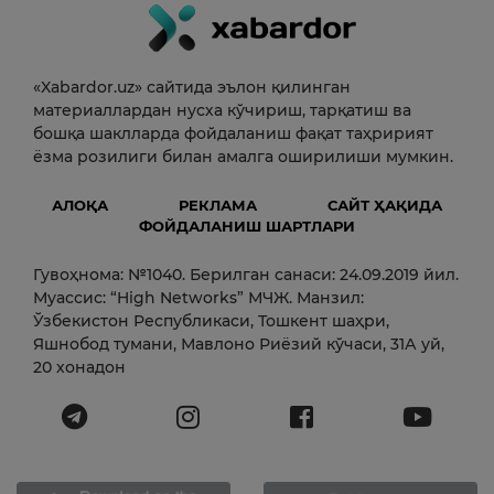
«Xabardor.uz» сайтида эълон қилинган
материаллардан нусха кўчириш, тарқатиш ва
бошқа шаклларда фойдаланиш фақат таҳририят
ёзма розилиги билан амалга оширилиши мумкин.
АЛОҚА
РЕКЛАМА
САЙТ ҲАҚИДА
ФОЙДАЛАНИШ ШАРТЛАРИ
Гувоҳнома: №1040. Берилган санаси: 24.09.2019 йил.
Муассис: “High Networks” МЧЖ. Манзил:
Ўзбекистон Республикаси, Тошкент шаҳри,
Яшнобод тумани, Мавлоно Риёзий кўчаси, 31А уй,
20 хонадон