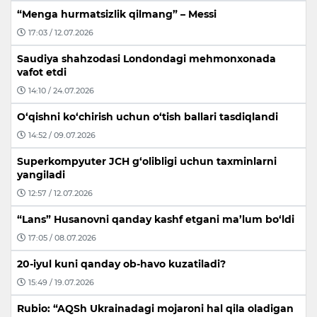
“Menga hurmatsizlik qilmang” – Messi
17:03 / 12.07.2026
Saudiya shahzodasi Londondagi mehmonxonada
vafot etdi
14:10 / 24.07.2026
O‘qishni ko‘chirish uchun o‘tish ballari tasdiqlandi
14:52 / 09.07.2026
Superkompyuter JCH g‘olibligi uchun taxminlarni
yangiladi
12:57 / 12.07.2026
“Lans” Husanovni qanday kashf etgani ma’lum bo‘ldi
17:05 / 08.07.2026
20-iyul kuni qanday ob-havo kuzatiladi?
15:49 / 19.07.2026
Rubio: “AQSh Ukrainadagi mojaroni hal qila oladigan