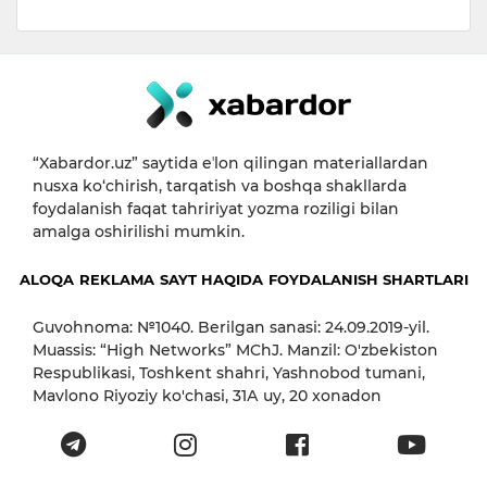
“Xabardor.uz” saytida eʼlon qilingan materiallardan
nusxa ko‘chirish, tarqatish va boshqa shakllarda
foydalanish faqat tahririyat yozma roziligi bilan
amalga oshirilishi mumkin.
ALOQA
REKLAMA
SAYT HAQIDA
FOYDALANISH SHARTLARI
Guvohnoma: №1040. Berilgan sanasi: 24.09.2019-yil.
Muassis: “High Networks” MChJ. Manzil: O'zbekiston
Respublikasi, Toshkent shahri, Yashnobod tumani,
Mavlono Riyoziy ko'chasi, 31А uy, 20 xonadon