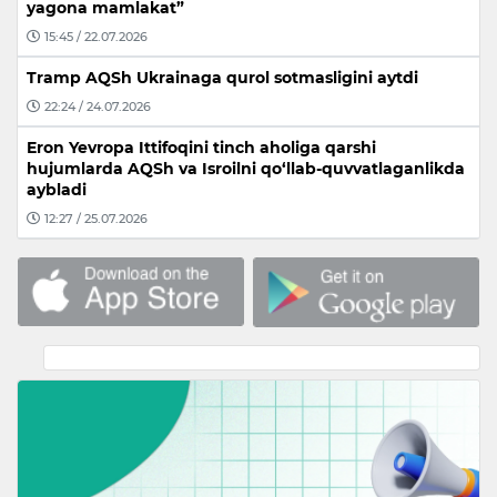
yagona mamlakat”
15:45 / 22.07.2026
Tramp AQSh Ukrainaga qurol sotmasligini aytdi
22:24 / 24.07.2026
Eron Yevropa Ittifoqini tinch aholiga qarshi
hujumlarda AQSh va Isroilni qo‘llab-quvvatlaganlikda
aybladi
12:27 / 25.07.2026