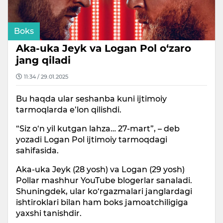
Boks
Aka-uka Jeyk va Logan Pol o‘zaro
jang qiladi
11:34 / 29.01.2025
Bu haqda ular seshanba kuni ijtimoiy
tarmoqlarda e’lon qilishdi.
“Siz o‘n yil kutgan lahza… 27-mart”, – deb
yozadi Logan Pol ijtimoiy tarmoqdagi
sahifasida.
Aka-uka Jeyk (28 yosh) va Logan (29 yosh)
Pollar mashhur YouTube blogerlar sanaladi.
Shuningdek, ular ko‘rgazmalari janglardagi
ishtiroklari bilan ham boks jamoatchiligiga
yaxshi tanishdir.