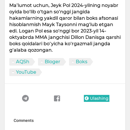
Ma’lumot uchun, Jeyk Pol 2024-yilning noyabr
oyida bo‘lib o‘tgan so‘nggi jangida
hakamlarning yakdil qaror bilan boks afsonasi
hisoblanmish Mayk Taysonni mag‘lub etgan
edi. Logan Pol esa so‘nggi bor 2023-yil 14-
oktyabrda MMA jangchisi Dillon Danisga qarshi
boks qoidalari bo‘yicha ko‘rgazmali jangda
g‘alaba qozongan.
AQSh
Bloger
Boks
YouTube
Ulashing