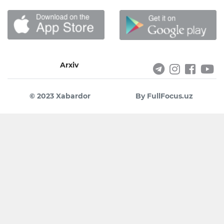
Arxiv
© 2023 Xabardor
By FullFocus.uz