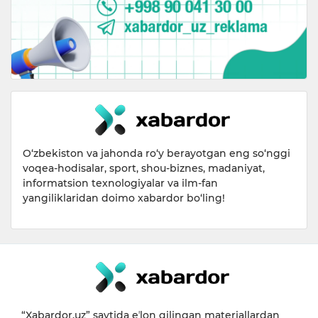
O‘zbekiston va jahonda ro‘y berayotgan eng so‘nggi
voqea-hodisalar, sport, shou-biznes, madaniyat,
informatsion texnologiyalar va ilm-fan
yangiliklaridan doimo xabardor bo‘ling!
“Xabardor.uz” saytida eʼlon qilingan materiallardan