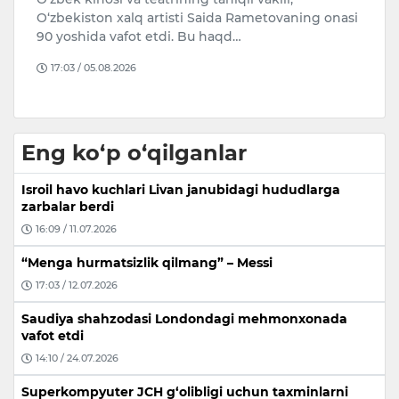
Ji
O‘zbekiston xalq artisti Saida Rametovaning onasi
N
90 yoshida vafot etdi. Bu haqd…
v
17:03 / 05.08.2026
Eng ko‘p o‘qilganlar
Isroil havo kuchlari Livan janubidagi hududlarga
zarbalar berdi
16:09 / 11.07.2026
“Menga hurmatsizlik qilmang” – Messi
17:03 / 12.07.2026
Saudiya shahzodasi Londondagi mehmonxonada
vafot etdi
14:10 / 24.07.2026
Superkompyuter JCH g‘olibligi uchun taxminlarni