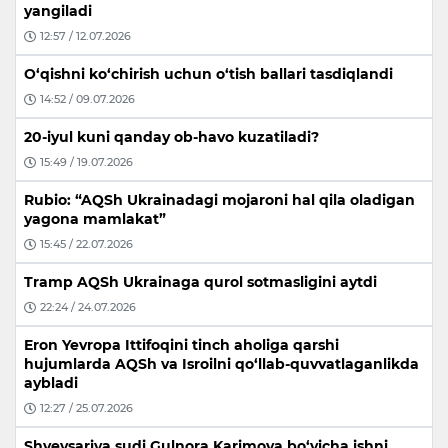
yangiladi
12:57 / 12.07.2026
O‘qishni ko‘chirish uchun o‘tish ballari tasdiqlandi
14:52 / 09.07.2026
20-iyul kuni qanday ob-havo kuzatiladi?
15:49 / 19.07.2026
Rubio: “AQSh Ukrainadagi mojaroni hal qila oladigan
yagona mamlakat”
15:45 / 22.07.2026
Tramp AQSh Ukrainaga qurol sotmasligini aytdi
22:24 / 24.07.2026
Eron Yevropa Ittifoqini tinch aholiga qarshi
hujumlarda AQSh va Isroilni qo‘llab-quvvatlaganlikda
aybladi
12:27 / 25.07.2026
Shveysariya sudi Gulnora Karimova bo‘yicha ishni