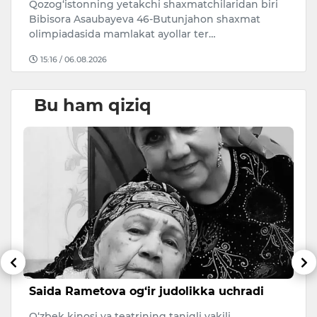
Qozog‘istonning yetakchi shaxmatchilaridan biri
ri
Bibisora Asaubayeva 46-Butunjahon shaxmat
mi
olimpiadasida mamlakat ayollar ter…
15:16 / 06.08.2026
Bu ham qiziq
Saida Rametova og‘ir judolikka uchradi
N
O
O‘zbek kinosi va teatrining taniqli vakili,