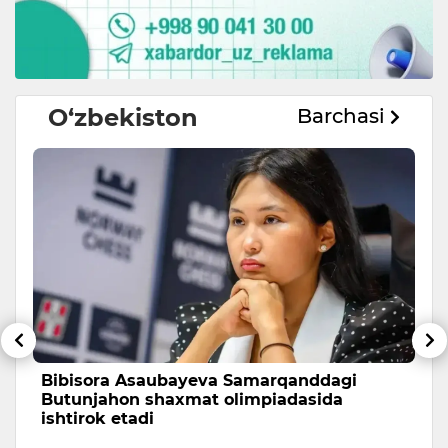
O‘zbekiston
Barchasi
Bibisora Asaubayeva Samarqanddagi
O
Butunjahon shaxmat olimpiadasida
r
ishtirok etadi
O‘