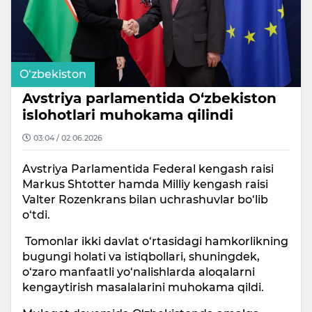
O‘zbekiston
Avstriya parlamentida O‘zbekiston
islohotlari muhokama qilindi
03:04 / 02.06.2026
Avstriya Parlamentida Federal kengash raisi
Markus Shtotter hamda Milliy kengash raisi
Valter Rozenkrans bilan uchrashuvlar bo‘lib
o‘tdi.
Tomonlar ikki davlat o‘rtasidagi hamkorlikning
bugungi holati va istiqbollari, shuningdek,
o‘zaro manfaatli yo‘nalishlarda aloqalarni
kengaytirish masalalarini muhokama qildi.