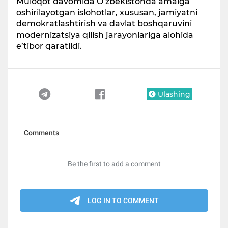
Muloqot davomida O‘zbekistonda amalga
oshirilayotgan islohotlar, xususan, jamiyatni
demokratlashtirish va davlat boshqaruvini
modernizatsiya qilish jarayonlariga alohida
e’tibor qaratildi.
Ulashing