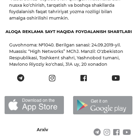
nusxa ko‘chirish, tarqatish va boshqa shakllarda
foydalanish faqat tahririyat yozma roziligi bilan
amalga oshirilishi mumkin.
ALOQA
REKLAMA
SAYT HAQIDA
FOYDALANISH SHARTLARI
Guvohnoma: №1040. Berilgan sanasi: 24.09.2019-yil.
Muassis: “High Networks” MChJ. Manzil: O'zbekiston
Respublikasi, Toshkent shahri, Yashnobod tumani,
Mavlono Riyoziy ko'chasi, 31А uy, 20 xonadon
Arxiv