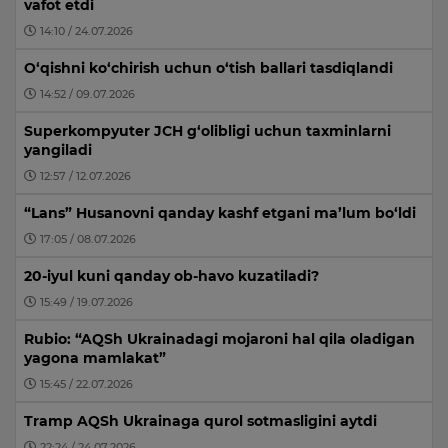
vafot etdi
14:10 / 24.07.2026
O‘qishni ko‘chirish uchun o‘tish ballari tasdiqlandi
14:52 / 09.07.2026
Superkompyuter JCH g‘olibligi uchun taxminlarni
yangiladi
12:57 / 12.07.2026
“Lans” Husanovni qanday kashf etgani ma’lum bo‘ldi
17:05 / 08.07.2026
20-iyul kuni qanday ob-havo kuzatiladi?
15:49 / 19.07.2026
Rubio: “AQSh Ukrainadagi mojaroni hal qila oladigan
yagona mamlakat”
15:45 / 22.07.2026
Tramp AQSh Ukrainaga qurol sotmasligini aytdi
22:24 / 24.07.2026