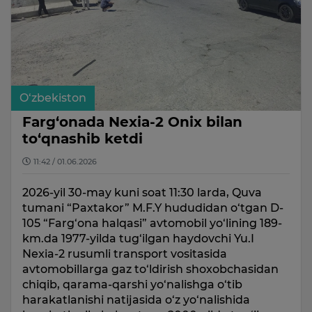
O‘zbekiston
Farg‘onada Nexia-2 Onix bilan
to‘qnashib ketdi
11:42 / 01.06.2026
2026-yil 30-may kuni soat 11:30 larda, Quva
tumani “Paxtakor” M.F.Y hududidan o‘tgan D-
105 “Farg‘ona halqasi” avtomobil yo‘lining 189-
km.da 1977-yilda tug‘ilgan haydovchi Yu.I
Nexia-2 rusumli transport vositasida
avtomobillarga gaz to‘ldirish shoxobchasidan
chiqib, qarama-qarshi yo‘nalishga o‘tib
harakatlanishi natijasida o‘z yo‘nalishida