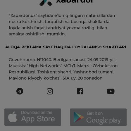
“Xabardor.uz” saytida eʼlon qilingan materiallardan
nusxa ko‘chirish, tarqatish va boshqa shakllarda
foydalanish faqat tahririyat yozma roziligi bilan
amalga oshirilishi mumkin.
ALOQA
REKLAMA
SAYT HAQIDA
FOYDALANISH SHARTLARI
Guvohnoma: №1040. Berilgan sanasi: 24.09.2019-yil.
Muassis: “High Networks” MChJ. Manzil: O'zbekiston
Respublikasi, Toshkent shahri, Yashnobod tumani,
Mavlono Riyoziy ko'chasi, 31А uy, 20 xonadon