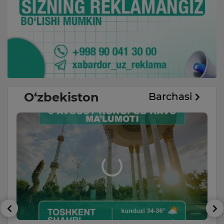
O‘zbekiston
Barchasi