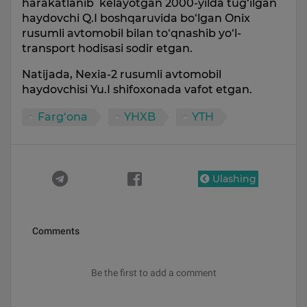
harakatlanib kelayotgan 2000-yilda tug‘ilgan
haydovchi Q.I boshqaruvida bo‘lgan Onix
rusumli avtomobil bilan to‘qnashib yo‘l-
transport hodisasi sodir etgan.
Natijada, Nexia-2 rusumli avtomobil
haydovchisi Yu.I shifoxonada vafot etgan.
Farg‘ona
YHXB
YTH
Ulashing