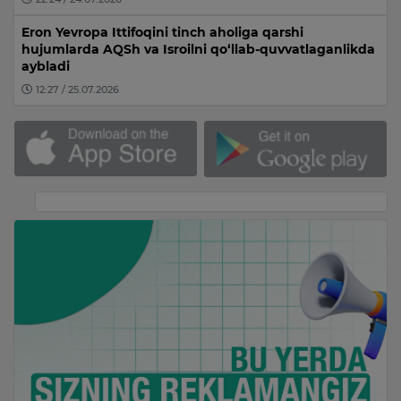
Eron Yevropa Ittifoqini tinch aholiga qarshi
hujumlarda AQSh va Isroilni qo‘llab-quvvatlaganlikda
aybladi
12:27 / 25.07.2026