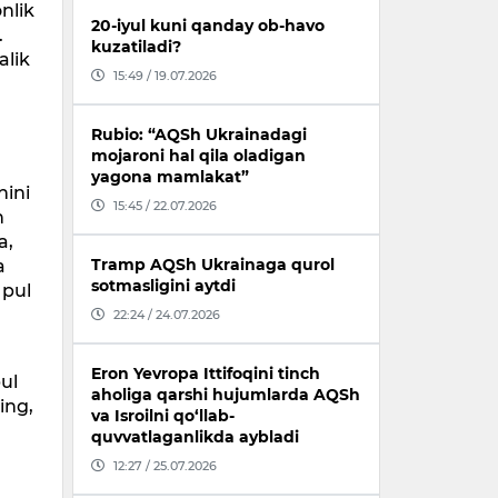
nlik
20-iyul kuni qanday ob-havo
.
kuzatiladi?
alik
15:49 / 19.07.2026
Rubio: “AQSh Ukrainadagi
mojaroni hal qila oladigan
yagona mamlakat”
hini
15:45 / 22.07.2026
n
a,
Tramp AQSh Ukrainaga qurol
a
sotmasligini aytdi
 pul
22:24 / 24.07.2026
Eron Yevropa Ittifoqini tinch
ul
aholiga qarshi hujumlarda AQSh
ing,
va Isroilni qo‘llab-
quvvatlaganlikda aybladi
12:27 / 25.07.2026