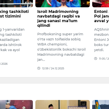
ing tashkiloti
Isroil Madrimovning
Entoni
st tizimini
navbatdagi raqibi va
Pol ja
jang sanasi ma’lum
avval 
qilindi
g 1-yanvaridan
AQShnin
Profboksning super yarim
ng tashkiloti
mezbonli
o‘rta vazn toifasida sobiq
tkaziladigan
Entoni J
WBA chempioni,
rda ishtirok
boks tur
o‘zbekistonlik bokschi Isroil
rkak va ayol
yetdi.
Madrimovning navbatdagi
11:05 / 
jan…
01.2026
12:59 / 24.12.2025