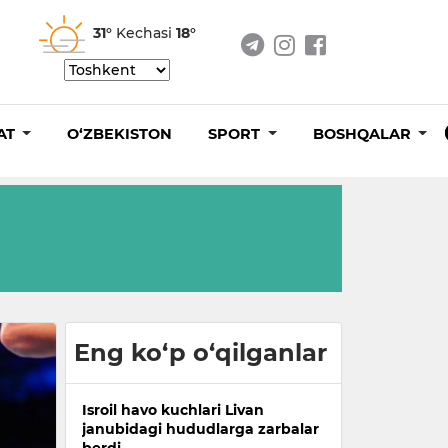
31°
Kechasi
18°
AT
O‘ZBEKISTON
SPORT
BOSHQALAR
Eng ko‘p o‘qilganlar
Isroil havo kuchlari Livan
janubidagi hududlarga zarbalar