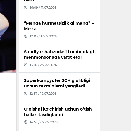
berdi
16:09 / 11.07.2026
“Menga hurmatsizlik qilmang” –
Messi
17:03 / 12.07.2026
Saudiya shahzodasi Londondagi
mehmonxonada vafot etdi
14:10 / 24.07.2026
Superkompyuter JCH g‘olibligi
uchun taxminlarni yangiladi
12:57 / 12.07.2026
O‘qishni ko‘chirish uchun o‘tish
ballari tasdiqlandi
14:52 / 09.07.2026