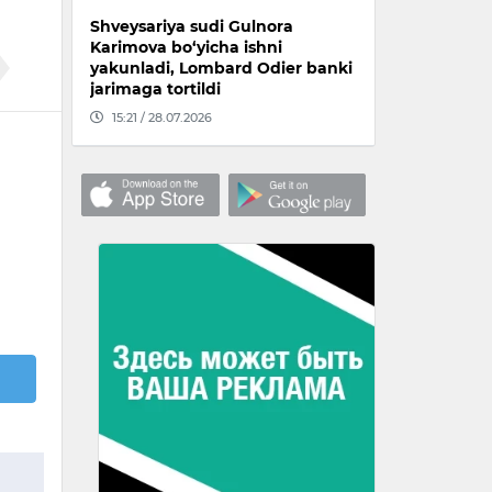
Shveysariya sudi Gulnora
Karimova bo‘yicha ishni
yakunladi, Lombard Odier banki
jarimaga tortildi
15:21 / 28.07.2026