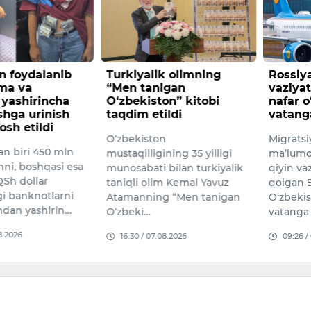
n foydalanib
Turkiyalik olimning
Rossiy
yma va
“Men tanigan
vaziya
 yashirincha
O‘zbekiston” kitobi
nafar o
ishga urinish
taqdim etildi
vatanga
fosh etildi
O‘zbekiston
Migratsi
an biri 450 mln
mustaqilligining 35 yilligi
ma’lumot
inni, boshqasi esa
munosabati bilan turkiyalik
qiyin va
Sh dollar
taniqli olim Kemal Yavuz
qolgan 
i banknotlarni
Atamanning “Men tanigan
O‘zbekis
ndan yashirin…
O‘zbeki…
vatanga
08.2026
16:30 / 07.08.2026
09:26 /