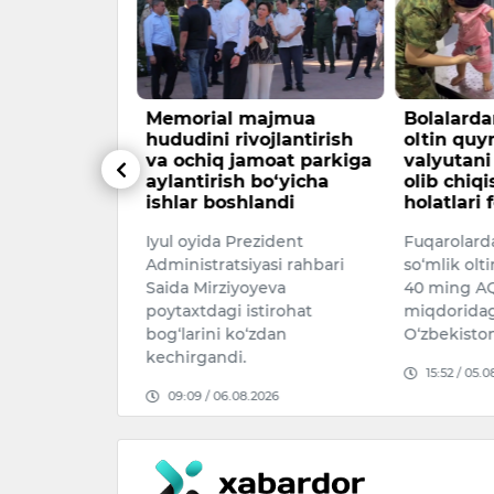
gust kuni
Memorial majmua
Bolalarda
havo
hududini rivojlantirish
oltin qu
va ochiq jamoat parkiga
valyutani
aylantirish bo‘yicha
olib chiq
OB-HAVO
ishlar boshlandi
holatlari 
gust soat 20
Iyul oyida Prezident
Fuqarolard
soat 20 gacha
Administratsiyasi rahbari
so‘mlik olt
026
Saida Mirziyoyeva
40 ming AQ
poytaxtdagi istirohat
miqdoridag
bog‘larini ko‘zdan
O‘zbekisto
kechirgandi.
15:52 / 05.
09:09 / 06.08.2026