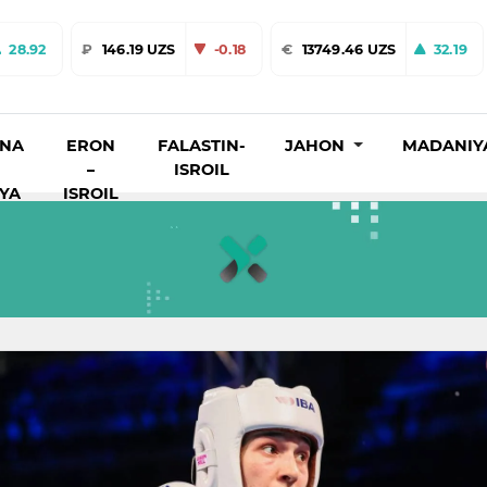
28.92
₽
146.19 UZS
-0.18
€
13749.46 UZS
32.19
INA
ERON
FALASTIN-
JAHON
MADANIY
–
ISROIL
IYA
ISROIL