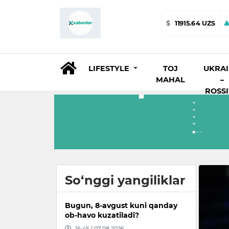
$
11915.64 UZS
LIFESTYLE
TOJ
UKRA
MAHAL
–
ROSS
So‘nggi yangiliklar
Bugun, 8-avgust kuni qanday
ob-havo kuzatiladi?
16:45 / 07.08.2026