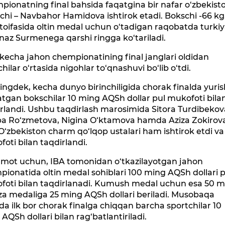
ionatning final bahsida faqatgina bir nafar o‘zbekisto
chi – Navbahor Hamidova ishtirok etadi. Bokschi -66 kg
toifasida oltin medal uchun o‘tadigan raqobatda turkiy
naz Surmenega qarshi ringga ko‘tariladi.
kecha jahon chempionatining final janglari oldidan
hilar o‘rtasida nigohlar to‘qnashuvi bo‘lib o‘tdi.
ngdek, kecha dunyo birinchiligida chorak finalda yuris
atgan bokschilar 10 ming AQSh dollar pul mukofoti bila
rlandi. Ushbu taqdirlash marosimida Sitora Turdibekov
ba Ro‘zmetova, Nigina O‘ktamova hamda Aziza Zokirov
O‘zbekiston charm qo‘lqop ustalari ham ishtirok etdi va
oti bilan taqdirlandi.
umot uchun, IBA tomonidan o‘tkazilayotgan jahon
ionatida oltin medal sohiblari 100 ming AQSh dollari p
foti bilan taqdirlanadi. Kumush medal uchun esa 50 m
za medaliga 25 ming AQSh dollari beriladi. Musobaqa
ida ilk bor chorak finalga chiqqan barcha sportchilar 10
AQSh dollari bilan rag‘batlantiriladi.