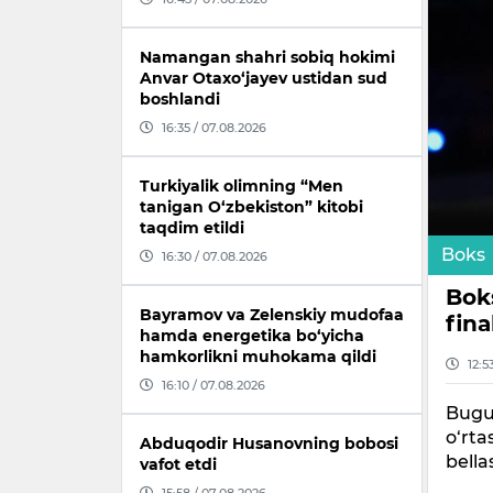
Namangan shahri sobiq hokimi
Anvar Otaxo‘jayev ustidan sud
boshlandi
16:35 / 07.08.2026
Turkiyalik olimning “Men
tanigan O‘zbekiston” kitobi
taqdim etildi
Boks
16:30 / 07.08.2026
Bok
Bayramov va Zelenskiy mudofaa
fina
hamda energetika bo‘yicha
hamkorlikni muhokama qildi
12:5
16:10 / 07.08.2026
Bugun
o‘rta
Abduqodir Husanovning bobosi
bella
vafot etdi
15:58 / 07.08.2026