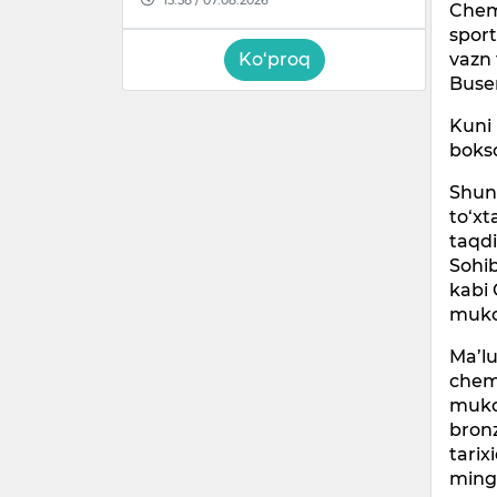
Chemp
sport
vazn 
Ko‘proq
Buse
Kuni 
boksc
Shuni
to‘xt
taqdi
Sohi
kabi 
mukof
Ma’l
chemp
muko
bron
tarix
ming 