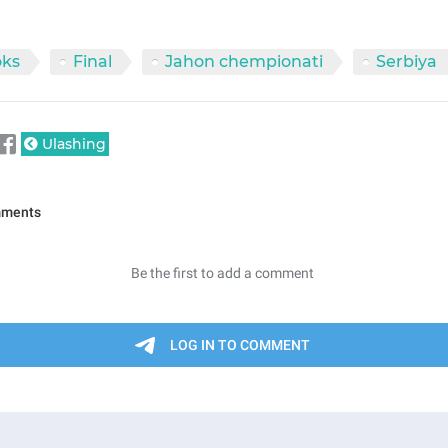
oks
Final
Jahon chempionati
Serbiya
Ulashing