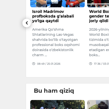
liqo‘ziyev
Isroil Madrimov
World Box
 navbatdagi
profboksda g‘alabali
gender te
o‘lga kiritdi
yo‘lga qaytdi
joriy qildi
ing Nevada
Amerika Qo‘shma
2026-yilnin
as shahrida
Shtatlarining Las-Vegas
World Boxi
ofessional
shahrida bo‘lib o‘tayotgan
tizimida o‘
o‘lib o‘tdi.
professional boks oqshomi
musobaqala
doirasida o‘zbekistonlik
etadigan e
026
charm …
boks…
08:49 / 25.01.2026
17:36 / 03.
Bu ham qiziq