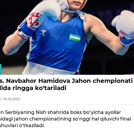
s. Navbahor Hamidova Jahon chempionati
lida ringga ko‘tariladi
3 / 16.03.2025
 Serbiyaning Nish shahrida boks bo‘yicha ayollar
sidagi jahon chempionatining so‘nggi hal qiluvchi final
shuvlari o‘tkaziladi.