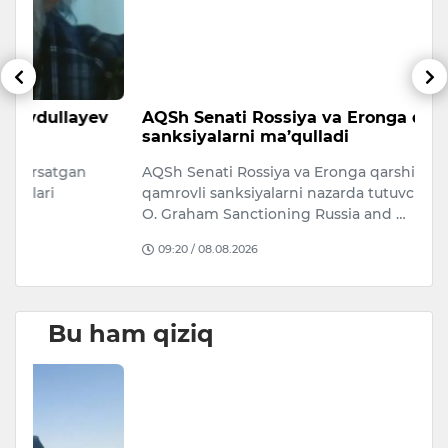
v
AQSh Senati Rossiya va Eronga qarshi
A
sanksiyalarni ma’qulladi
O‘
AQSh Senati Rossiya va Eronga qarshi keng
A
qamrovli sanksiyalarni nazarda tutuvchi “Lindsey
j
O. Graham Sanctioning Russia and …
09:20 / 08.08.2026
Bu ham qiziq