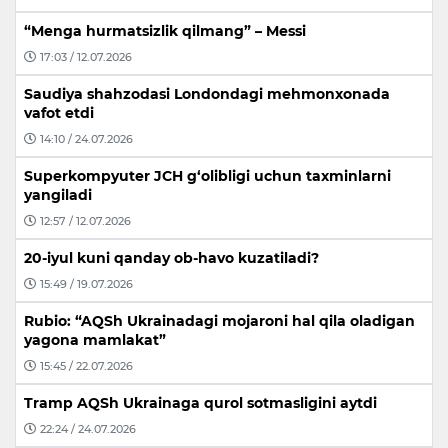
“Menga hurmatsizlik qilmang” – Messi
17:03 / 12.07.2026
Saudiya shahzodasi Londondagi mehmonxonada
vafot etdi
14:10 / 24.07.2026
Superkompyuter JCH g‘olibligi uchun taxminlarni
yangiladi
12:57 / 12.07.2026
20-iyul kuni qanday ob-havo kuzatiladi?
15:49 / 19.07.2026
Rubio: “AQSh Ukrainadagi mojaroni hal qila oladigan
yagona mamlakat”
15:45 / 22.07.2026
Tramp AQSh Ukrainaga qurol sotmasligini aytdi
22:24 / 24.07.2026