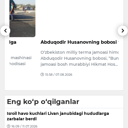
Abduqodir Husanovning bobosi vafot etdi
B
e
O‘zbekiston milliy terma jamoasi himoyachisi
m
si
Abduqodir Husanovning bobosi, “Bunyodkor” U19
Uk
jamoasi bosh murabbiyi Hikmat Hos…
Oz
15:58 / 07.08.2026
q
Eng ko‘p o‘qilganlar
Isroil havo kuchlari Livan janubidagi hududlarga
zarbalar berdi
16:09 / 11.07.2026