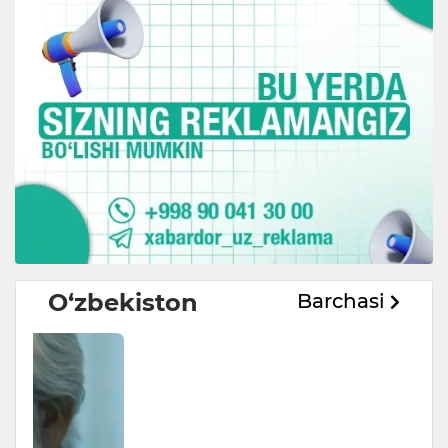
O‘zbekiston
Barchasi