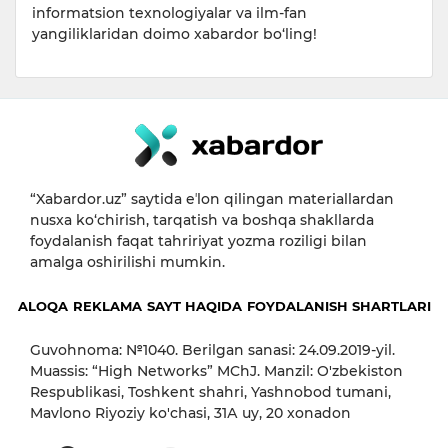
informatsion texnologiyalar va ilm-fan
yangiliklaridan doimo xabardor bo‘ling!
“Xabardor.uz” saytida eʼlon qilingan materiallardan
nusxa ko‘chirish, tarqatish va boshqa shakllarda
foydalanish faqat tahririyat yozma roziligi bilan
amalga oshirilishi mumkin.
ALOQA
REKLAMA
SAYT HAQIDA
FOYDALANISH SHARTLARI
Guvohnoma: №1040. Berilgan sanasi: 24.09.2019-yil.
Muassis: “High Networks” MChJ. Manzil: O'zbekiston
Respublikasi, Toshkent shahri, Yashnobod tumani,
Mavlono Riyoziy ko'chasi, 31А uy, 20 xonadon