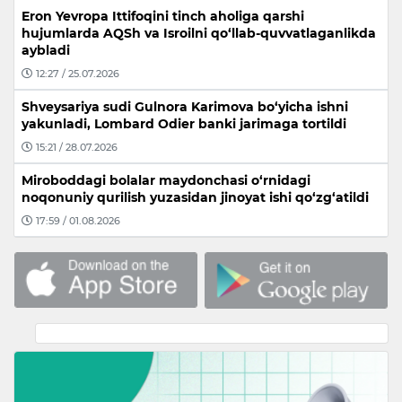
Eron Yevropa Ittifoqini tinch aholiga qarshi
hujumlarda AQSh va Isroilni qo‘llab-quvvatlaganlikda
aybladi
12:27 / 25.07.2026
Shveysariya sudi Gulnora Karimova bo‘yicha ishni
yakunladi, Lombard Odier banki jarimaga tortildi
15:21 / 28.07.2026
Miroboddagi bolalar maydonchasi o‘rnidagi
noqonuniy qurilish yuzasidan jinoyat ishi qo‘zg‘atildi
17:59 / 01.08.2026