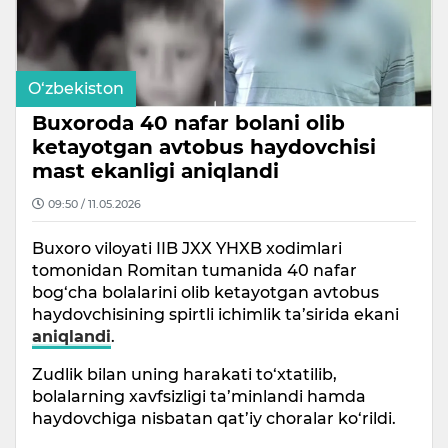
O‘zbekiston
Buxoroda 40 nafar bolani olib
ketayotgan avtobus haydovchisi
mast ekanligi aniqlandi
09:50 / 11.05.2026
Buxoro viloyati IIB JXX YHXB xodimlari
tomonidan Romitan tumanida 40 nafar
bog‘cha bolalarini olib ketayotgan avtobus
haydovchisining spirtli ichimlik ta’sirida ekani
aniqlandi
.
Zudlik bilan uning harakati to‘xtatilib,
bolalarning xavfsizligi ta’minlandi hamda
haydovchiga nisbatan qat’iy choralar ko‘rildi.