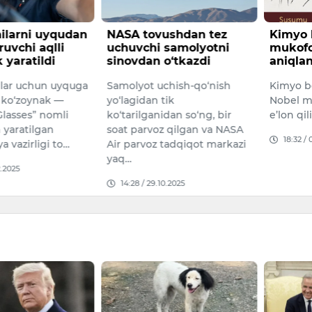
ushdan tez
Kimyo bo‘yicha Nobel
Tibbiy
 samolyotni
mukofoti g‘oliblari
mukofot
o‘tkazdi
aniqlandi
2025-yil
chish-qo‘nish
Kimyo bo‘yicha 2025-yilgi
Nobel m
tik
Nobel mukofoti g‘oliblari
Brunkow
idan so‘ng, bir
e’lon qilindi.
Shimon 
z qilgan va NASA
topshiril
18:32 / 08.10.2025
 tadqiqot markazi
17:53 /
0.2025