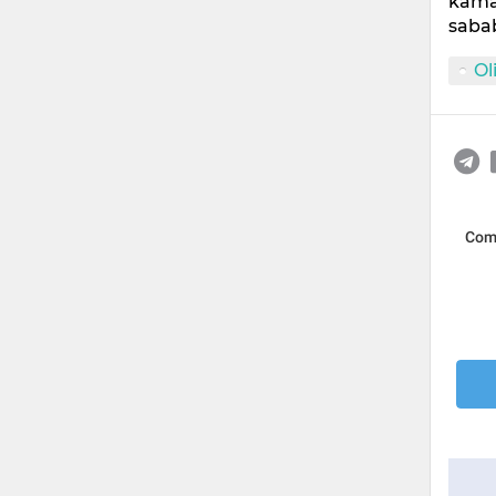
kamay
sabab
Ol