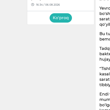
16:34 / 06.08.2026
Yevr
bo‘sh
Ko‘proq
sarat
qo‘yi
Bu tu
bemor
Tadqi
bakte
hujay
“Tish
kasal
sarat
tibbi
Endi 
mumk
bo‘lg