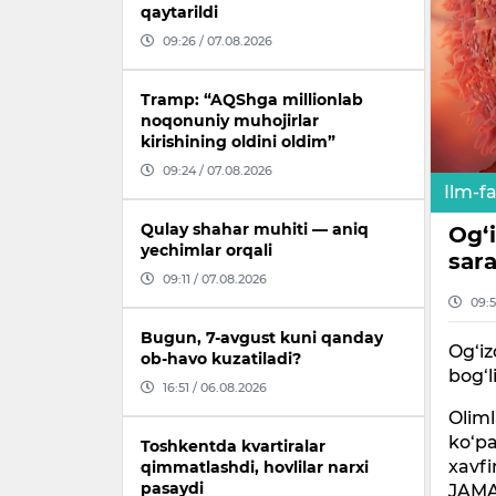
qaytarildi
09:26 / 07.08.2026
Tramp: “AQShga millionlab
noqonuniy muhojirlar
kirishining oldini oldim”
09:24 / 07.08.2026
Ilm-f
Qulay shahar muhiti — aniq
Og‘i
yechimlar orqali
sara
09:11 / 07.08.2026
09:5
Bugun, 7-avgust kuni qanday
Og‘iz
ob-havo kuzatiladi?
bog‘l
16:51 / 06.08.2026
Oliml
ko‘pa
Toshkentda kvartiralar
xavfi
qimmatlashdi, hovlilar narxi
pasaydi
JAMA 