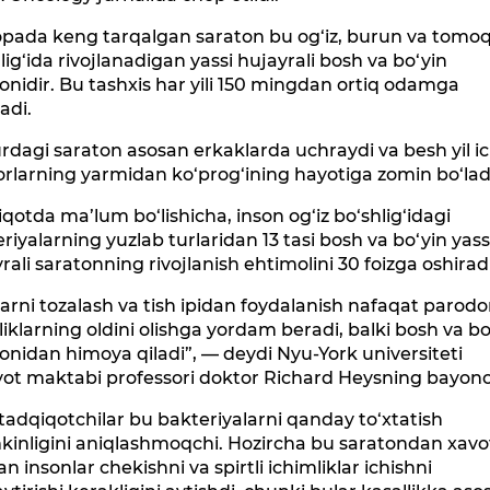
opada keng tarqalgan saraton bu og‘iz, burun va tomo
lig‘ida rivojlanadigan yassi hujayrali bosh va bo‘yin
onidir. Bu tashxis har yili 150 mingdan ortiq odamga
ladi.
rdagi saraton asosan erkaklarda uchraydi va besh yil i
larning yarmidan ko‘prog‘ining hayotiga zomin bo‘lad
qotda ma’lum bo‘lishicha, inson og‘iz bo‘shlig‘idagi
riyalarning yuzlab turlaridan 13 tasi bosh va bo‘yin yass
rali saratonning rivojlanish ehtimolini 30 foizga oshiradi
larni tozalash va tish ipidan foydalanish nafaqat parod
liklarning oldini olishga yordam beradi, balki bosh va bo
onidan himoya qiladi”, — deydi Nyu-York universiteti
yot maktabi professori doktor Richard Heysning bayono
tadqiqotchilar bu bakteriyalarni qanday to‘xtatish
inligini aniqlashmoqchi. Hozircha bu saratondan xavo
an insonlar chekishni va spirtli ichimliklar ichishni