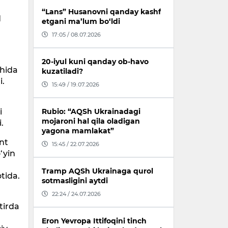
“Lans” Husanovni qanday kashf
q
etgani ma’lum bo‘ldi
17:05 / 08.07.2026
20-iyul kuni qanday ob-havo
chida
kuzatiladi?
i.
15:49 / 19.07.2026
i
Rubio: “AQSh Ukrainadagi
mojaroni hal qila oladigan
.
yagona mamlakat”
ont
15:45 / 22.07.2026
‘yin
Tramp AQSh Ukrainaga qurol
tida.
sotmasligini aytdi
22:24 / 24.07.2026
tirda
Eron Yevropa Ittifoqini tinch