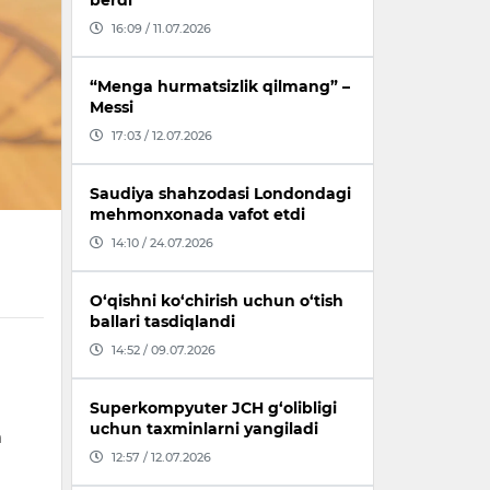
berdi
16:09 / 11.07.2026
“Menga hurmatsizlik qilmang” –
Messi
17:03 / 12.07.2026
Saudiya shahzodasi Londondagi
mehmonxonada vafot etdi
14:10 / 24.07.2026
O‘qishni ko‘chirish uchun o‘tish
ballari tasdiqlandi
14:52 / 09.07.2026
Superkompyuter JCH g‘olibligi
uchun taxminlarni yangiladi
h
12:57 / 12.07.2026