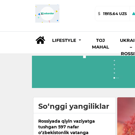
$
11915.64 UZS
LIFESTYLE
TOJ
UKRA
MAHAL
–
ROSS
So‘nggi yangiliklar
Rossiyada qiyin vaziyatga
tushgan 597 nafar
o‘zbekistonlik vatanga