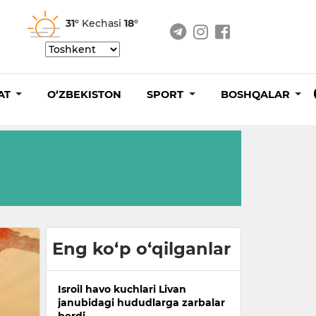
31°
Kechasi
18°
AT
O‘ZBEKISTON
SPORT
BOSHQALAR
Eng ko‘p o‘qilganlar
Isroil havo kuchlari Livan
janubidagi hududlarga zarbalar