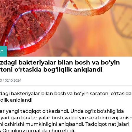
an
zdagi bakteriyalar bilan bosh va bo‘yin
toni o‘rtasida bog‘liqlik aniqlandi
3 / 02.10.2024
dagi bakteriyalar bilan bosh va bo‘yin saratoni o‘rtasida
iqlik aniqlandi
ar yangi tadqiqot o‘tkazishdi. Unda og‘iz bo‘shlig‘ida
yadigan bakteriyalar bosh va bo‘yin saratoni rivojlanis
ni oshirishi mumkinligini aniqlashdi. Tadqiqot natijalari
Oncology jurnalida chop etildi.