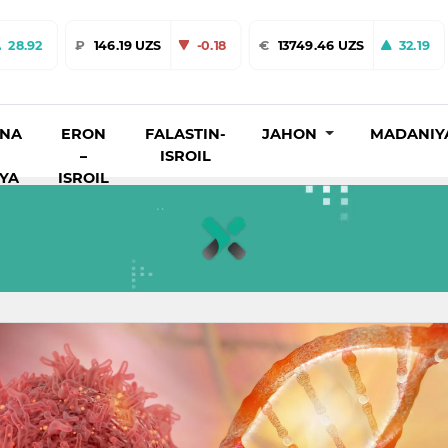
28.92
₽
146.19 UZS
-0.18
€
13749.46 UZS
32.19
INA
ERON
FALASTIN-
JAHON
MADANIY
–
ISROIL
IYA
ISROIL