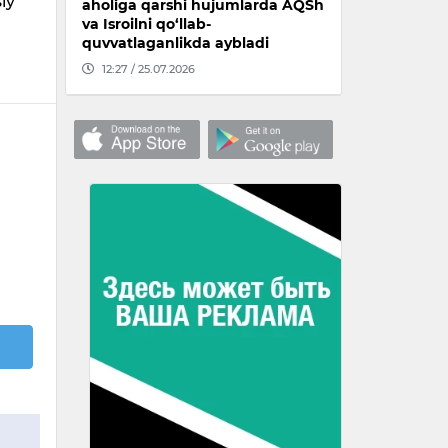
iy
aholiga qarshi hujumlarda AQSh
va Isroilni qo‘llab-
quvvatlaganlikda aybladi
12:27 / 25.07.2026