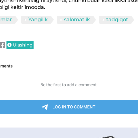
tirishi kerakligini aytishdi, chunki bular kasallikka asos
ligi keltirilmoqda.
imlar
Yangilik
salomatlik
tadqiqot
Ulashing