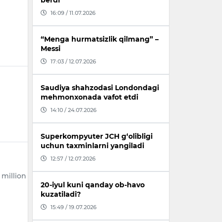
berdi
16:09 / 11.07.2026
“Menga hurmatsizlik qilmang” –
Messi
17:03 / 12.07.2026
Saudiya shahzodasi Londondagi
mehmonxonada vafot etdi
14:10 / 24.07.2026
Superkompyuter JCH g‘olibligi
uchun taxminlarni yangiladi
12:57 / 12.07.2026
 million
20-iyul kuni qanday ob-havo
kuzatiladi?
15:49 / 19.07.2026