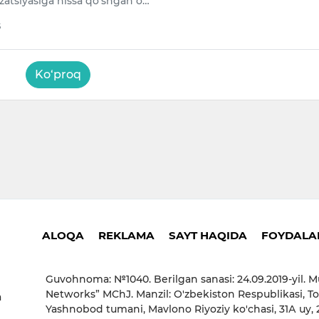
lizatsiyasiga hissa qo‘shgan o…
5
Ko‘proq
ALOQA
REKLAMA
SAYT HAQIDA
FOYDALAN
Guvohnoma: №1040. Berilgan sanasi: 24.09.2019-yil. M
Networks” MChJ. Manzil: O'zbekiston Respublikasi, To
a
Yashnobod tumani, Mavlono Riyoziy ko'chasi, 31А uy,