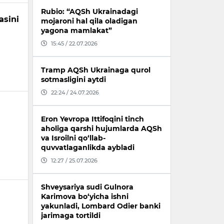
Rubio: “AQSh Ukrainadagi
asini
mojaroni hal qila oladigan
yagona mamlakat”
15:45 / 22.07.2026
Tramp AQSh Ukrainaga qurol
sotmasligini aytdi
22:24 / 24.07.2026
Eron Yevropa Ittifoqini tinch
aholiga qarshi hujumlarda AQSh
va Isroilni qo‘llab-
quvvatlaganlikda aybladi
12:27 / 25.07.2026
Shveysariya sudi Gulnora
Karimova bo‘yicha ishni
yakunladi, Lombard Odier banki
jarimaga tortildi