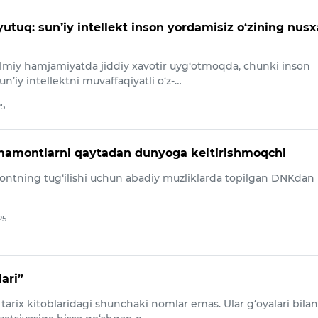
yutuq: sun’iy intellekt inson yordamisiz o‘zining nusx
lmiy hamjamiyatda jiddiy xavotir uyg‘otmoqda, chunki inson
un’iy intellektni muvaffaqiyatli o‘z-…
25
mamontlarni qaytadan dunyoga keltirishmoqchi
tning tug‘ilishi uchun abadiy muzliklarda topilgan DNKdan
25
lari”
i tarix kitoblaridagi shunchaki nomlar emas. Ular g‘oyalari bilan