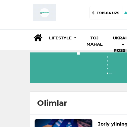
$
11915.64 UZS
LIFESTYLE
TOJ
UKRA
MAHAL
–
ROSS
Olimlar
Joriy yilnin