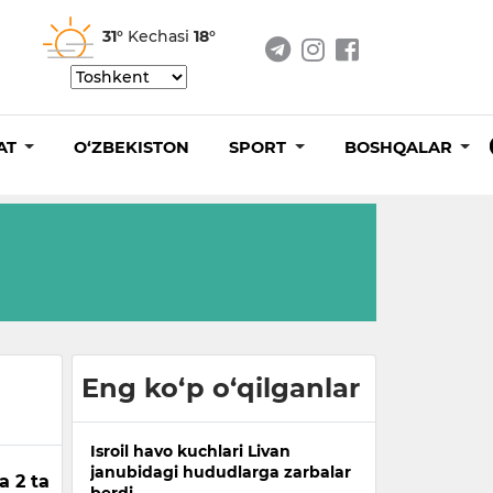
31°
Kechasi
18°
AT
O‘ZBEKISTON
SPORT
BOSHQALAR
Eng ko‘p o‘qilganlar
Isroil havo kuchlari Livan
janubidagi hududlarga zarbalar
a 2 ta