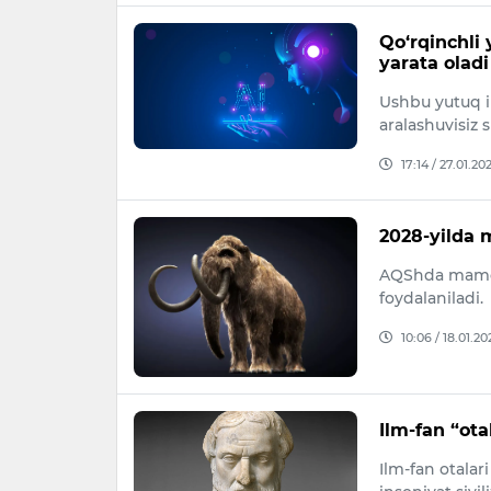
Qo‘rqinchli 
yarata oladi
Ushbu yutuq i
aralashuvisiz s
17:14 / 27.01.20
2028-yilda 
AQShda mamon
foydalaniladi.
10:06 / 18.01.20
Ilm-fan “ota
Ilm-fan otalar