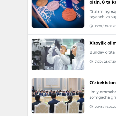
oltin, 8 ta 
“Sizlarning e
tayanch va su
10:20 / 30.08.2
Xitoylik oli
Bunday oltita
21:30 / 28.07.2
O‘zbekistond
Ilmiy-ommabop 
so‘mgacha gra
20:48 / 14.02.2