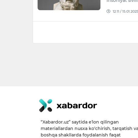
insoniyat sivi
12:11 / 15.01.202
“Xabardor.uz” saytida eʼlon qilingan
materiallardan nusxa ko‘chirish, tarqatish v
boshqa shakllarda foydalanish faqat