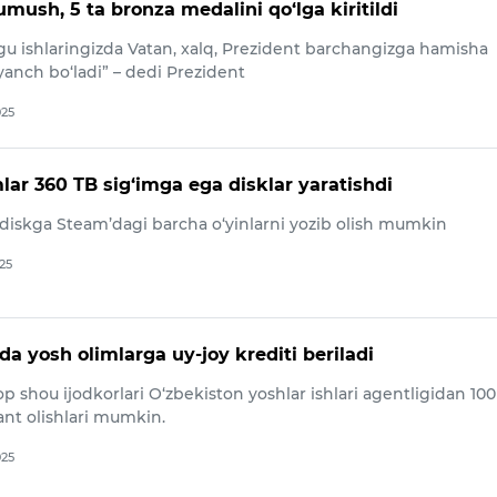
kumush, 5 ta bronza medalini qo‘lga kiritildi
zgu ishlaringizda Vatan, xalq, Prezident barchangizga hamisha
yanch bo‘ladi” – dedi Prezident
025
mlar 360 TB sig‘imga ega disklar yaratishdi
 diskga Steam’dagi barcha o‘yinlarni yozib olish mumkin
025
a yosh olimlarga uy-joy krediti beriladi
shou ijodkorlari O‘zbekiston yoshlar ishlari agentligidan 100
nt olishlari mumkin.
025