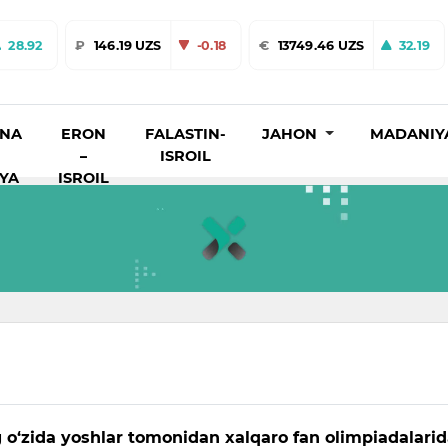
28.92
₽
146.19 UZS
-0.18
€
13749.46 UZS
32.19
INA
ERON
FALASTIN-
JAHON
MADANIY
–
ISROIL
IYA
ISROIL
g o‘zida yoshlar tomonidan xalqaro fan olimpiadalarid