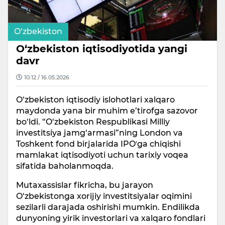
O‘zbekiston
O‘zbekiston iqtisodiyotida yangi
davr
10:12 / 16.05.2026
O‘zbekiston iqtisodiy islohotlari xalqaro
maydonda yana bir muhim e’tirofga sazovor
bo‘ldi. “O‘zbekiston Respublikasi Milliy
investitsiya jamg‘armasi”ning London va
Toshkent fond birjalarida IPOʼga chiqishi
mamlakat iqtisodiyoti uchun tarixiy voqea
sifatida baholanmoqda.
Mutaxassislar fikricha, bu jarayon
O‘zbekistonga xorijiy investitsiyalar oqimini
sezilarli darajada oshirishi mumkin. Endilikda
dunyoning yirik investorlari va xalqaro fondlari