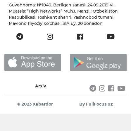
Guvohnoma: №1040. Berilgan sanasi: 24.09.2019-yil.
Muassis: “High Networks” MChJ. Manzil: O'zbekiston
Respublikasi, Toshkent shahri, Yashnobod tumani,
Mavlono Riyoziy ko'chasi, 31А uy, 20 xonadon
Arxiv
© 2023 Xabardor
By FullFocus.uz