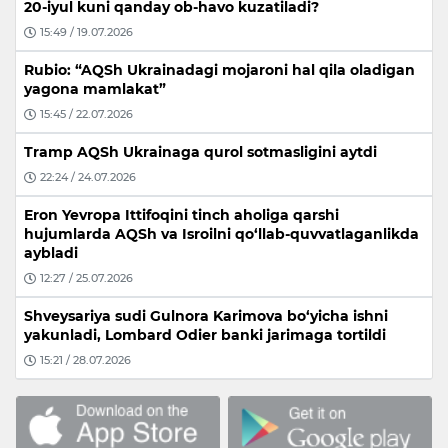
20-iyul kuni qanday ob-havo kuzatiladi?
15:49 / 19.07.2026
Rubio: “AQSh Ukrainadagi mojaroni hal qila oladigan
yagona mamlakat”
15:45 / 22.07.2026
Tramp AQSh Ukrainaga qurol sotmasligini aytdi
22:24 / 24.07.2026
Eron Yevropa Ittifoqini tinch aholiga qarshi
hujumlarda AQSh va Isroilni qo‘llab-quvvatlaganlikda
aybladi
12:27 / 25.07.2026
Shveysariya sudi Gulnora Karimova bo‘yicha ishni
yakunladi, Lombard Odier banki jarimaga tortildi
15:21 / 28.07.2026