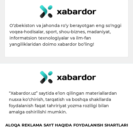
O‘zbekiston va jahonda ro‘y berayotgan eng so‘nggi
voqea-hodisalar, sport, shou-biznes, madaniyat,
informatsion texnologiyalar va ilm-fan
yangiliklaridan doimo xabardor bo‘ling!
“Xabardor.uz” saytida eʼlon qilingan materiallardan
nusxa ko‘chirish, tarqatish va boshqa shakllarda
foydalanish faqat tahririyat yozma roziligi bilan
amalga oshirilishi mumkin.
ALOQA
REKLAMA
SAYT HAQIDA
FOYDALANISH SHARTLARI