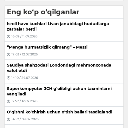
Eng ko‘p o‘qilganlar
Isroil havo kuchlari Livan janubidagi hududlarga
zarbalar berdi
16:09 / 11.07.2026
“Menga hurmatsizlik qilmang” – Messi
17:03 / 12.07.2026
Saudiya shahzodasi Londondagi mehmonxonada
vafot etdi
14:10 / 24.07.2026
Superkompyuter JCH g‘olibligi uchun taxminlarni
yangiladi
12:57 / 12.07.2026
O‘qishni ko‘chirish uchun o‘tish ballari tasdiqlandi
14:52 / 09.07.2026