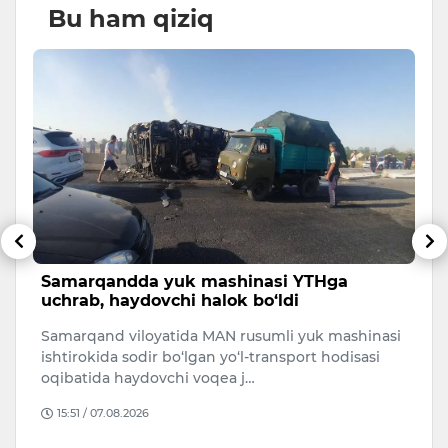
Bu ham qiziq
Samarqandda yuk mashinasi YTHga
S
uchrab, haydovchi halok bo‘ldi
O‘
Samarqand viloyatida MAN rusumli yuk mashinasi
O‘
ishtirokida sodir bo‘lgan yo‘l-transport hodisasi
90
oqibatida haydovchi voqea j…
15:51 / 07.08.2026