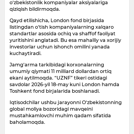
o‘zbekistonlik kompaniyalar aksiyalariga
qiziqish bildirmoqda.
Qayd etilishicha, London fond birjasida
listingdan o‘tish kompaniyalarning xalqaro
standartlar asosida ochiq va shaffof faoliyat
yuritishini anglatadi. Bu esa mahalliy va xorijiy
investorlar uchun ishonch omilini yanada
kuchaytiradi.
Jamg‘arma tarkibidagi korxonalarning
umumiy qiymati 11 milliard dollardan ortiq
ekani aytilmoqda. “UZNF” tikeri ostidagi
savdolar 2026-yil 18-may kuni London hamda
Toshkent fond birjalarida boshlanadi.
Iqtisodchilar ushbu jarayonni O‘zbekistonning
global moliya bozoridagi mavqeini
mustahkamlovchi muhim qadam sifatida
baholamoqda.