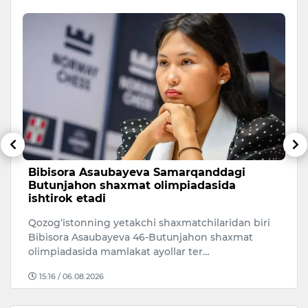
Bibisora Asaubayeva Samarqanddagi
O
Butunjahon shaxmat olimpiadasida
r
ishtirok etadi
O‘
Qozog‘istonning yetakchi shaxmatchilaridan biri
ri
Bibisora Asaubayeva 46-Butunjahon shaxmat
mi
olimpiadasida mamlakat ayollar ter…
15:16 / 06.08.2026