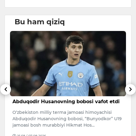
Bu ham qiziq
Abduqodir Husanovning bobosi vafot etdi
J
t
O‘zbekiston milliy terma jamoasi himoyachisi
v
A
Abduqodir Husanovning bobosi, “Bunyodkor” U19
a
jamoasi bosh murabbiyi Hikmat Hos…
q
15:58 / 07.08.2026