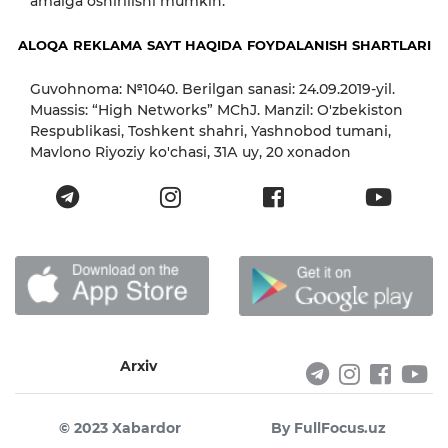
amalga oshirilishi mumkin.
ALOQA
REKLAMA
SAYT HAQIDA
FOYDALANISH SHARTLARI
Guvohnoma: №1040. Berilgan sanasi: 24.09.2019-yil.
Muassis: “High Networks” MChJ. Manzil: O'zbekiston
Respublikasi, Toshkent shahri, Yashnobod tumani,
Mavlono Riyoziy ko'chasi, 31А uy, 20 xonadon
Arxiv
© 2023 Xabardor
By FullFocus.uz