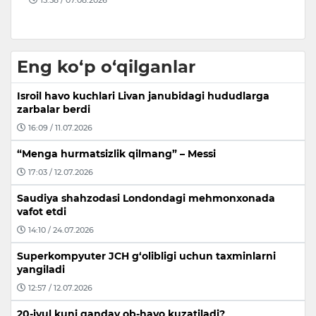
Eng ko‘p o‘qilganlar
Isroil havo kuchlari Livan janubidagi hududlarga
zarbalar berdi
16:09 / 11.07.2026
“Menga hurmatsizlik qilmang” – Messi
17:03 / 12.07.2026
Saudiya shahzodasi Londondagi mehmonxonada
vafot etdi
14:10 / 24.07.2026
Superkompyuter JCH g‘olibligi uchun taxminlarni
yangiladi
12:57 / 12.07.2026
20-iyul kuni qanday ob-havo kuzatiladi?