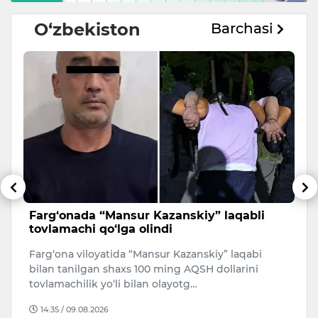
O‘zbekiston
Barchasi
Farg‘onada “Mansur Kazanskiy” laqabli
T
tovlamachi qo‘lga olindi
a
m
Farg‘ona viloyatida “Mansur Kazanskiy” laqabi
n
7 
bilan tanilgan shaxs 100 ming AQSH dollarini
n
ta
tovlamachilik yo‘li bilan olayotg…
Ch
14:35 / 09.08.2026