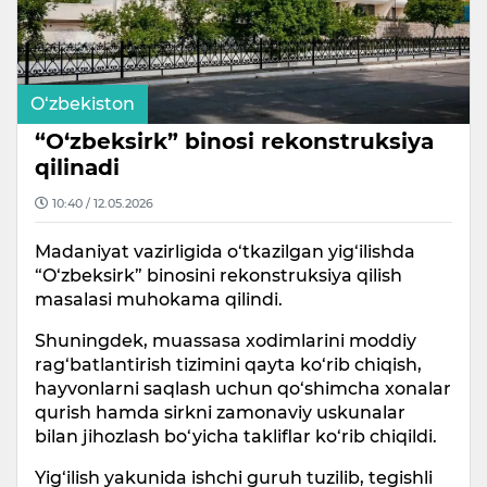
O‘zbekiston
“O‘zbeksirk” binosi rekonstruksiya
qilinadi
10:40 / 12.05.2026
Madaniyat vazirligida o‘tkazilgan yig‘ilishda
“O‘zbeksirk” binosini rekonstruksiya qilish
masalasi muhokama qilindi.
Shuningdek, muassasa xodimlarini moddiy
rag‘batlantirish tizimini qayta ko‘rib chiqish,
hayvonlarni saqlash uchun qo‘shimcha xonalar
qurish hamda sirkni zamonaviy uskunalar
bilan jihozlash bo‘yicha takliflar ko‘rib chiqildi.
Yig‘ilish yakunida ishchi guruh tuzilib, tegishli