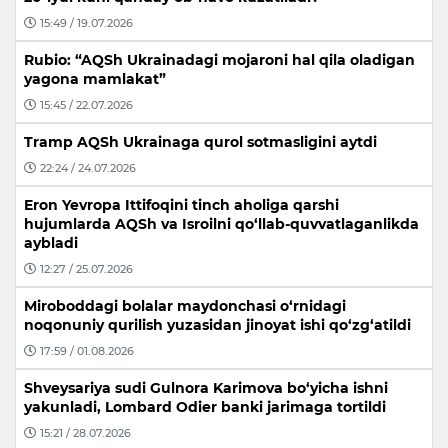
15:49 / 19.07.2026
Rubio: “AQSh Ukrainadagi mojaroni hal qila oladigan
yagona mamlakat”
15:45 / 22.07.2026
Tramp AQSh Ukrainaga qurol sotmasligini aytdi
22:24 / 24.07.2026
Eron Yevropa Ittifoqini tinch aholiga qarshi
hujumlarda AQSh va Isroilni qo‘llab-quvvatlaganlikda
aybladi
12:27 / 25.07.2026
Miroboddagi bolalar maydonchasi o‘rnidagi
noqonuniy qurilish yuzasidan jinoyat ishi qo‘zg‘atildi
17:59 / 01.08.2026
Shveysariya sudi Gulnora Karimova bo‘yicha ishni
yakunladi, Lombard Odier banki jarimaga tortildi
15:21 / 28.07.2026