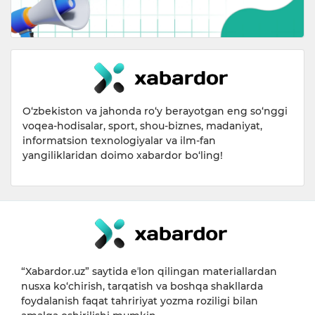
O‘zbekiston va jahonda ro‘y berayotgan eng so‘nggi
voqea-hodisalar, sport, shou-biznes, madaniyat,
informatsion texnologiyalar va ilm-fan
yangiliklaridan doimo xabardor bo‘ling!
“Xabardor.uz” saytida eʼlon qilingan materiallardan
nusxa ko‘chirish, tarqatish va boshqa shakllarda
foydalanish faqat tahririyat yozma roziligi bilan