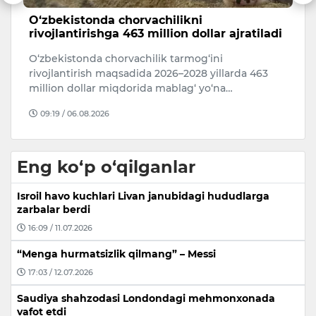
i
O‘zbekistonda chorvachilikni
B
rivojlantirishga 463 million dollar ajratiladi
k
O‘zbekistonda chorvachilik tarmog‘ini
8
19
rivojlantirish maqsadida 2026–2028 yillarda 463
d
million dollar miqdorida mablag‘ yo‘na…
09:19 / 06.08.2026
Eng ko‘p o‘qilganlar
Isroil havo kuchlari Livan janubidagi hududlarga
zarbalar berdi
16:09 / 11.07.2026
“Menga hurmatsizlik qilmang” – Messi
17:03 / 12.07.2026
Saudiya shahzodasi Londondagi mehmonxonada
vafot etdi