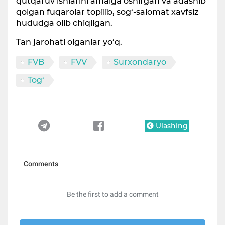
qutqaruv ishlarini amalga oshirgan va adashib
qolgan fuqarolar topilib, sog‘-salomat xavfsiz
hududga olib chiqilgan.
Tan jarohati olganlar yo‘q.
FVB
FVV
Surxondaryo
Tog‘
Ulashing