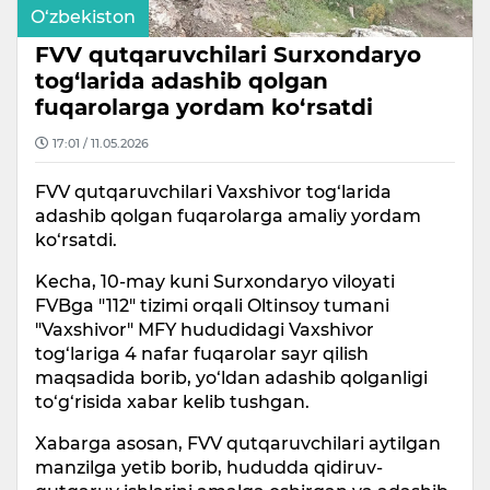
O‘zbekiston
FVV qutqaruvchilari Surxondaryo
tog‘larida adashib qolgan
fuqarolarga yordam ko‘rsatdi
17:01 / 11.05.2026
FVV qutqaruvchilari Vaxshivor tog‘larida
adashib qolgan fuqarolarga amaliy yordam
ko‘rsatdi.
Kecha, 10-may kuni Surxondaryo viloyati
FVBga "112" tizimi orqali Oltinsoy tumani
"Vaxshivor" MFY hududidagi Vaxshivor
tog‘lariga 4 nafar fuqarolar sayr qilish
maqsadida borib, yo‘ldan adashib qolganligi
to‘g‘risida xabar kelib tushgan.
Xabarga asosan, FVV qutqaruvchilari aytilgan
manzilga yetib borib, hududda qidiruv-