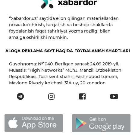
“Xabardor.uz” saytida eʼlon qilingan materiallardan
nusxa ko‘chirish, tarqatish va boshqa shakllarda
foydalanish faqat tahririyat yozma roziligi bilan
amalga oshirilishi mumkin.
ALOQA
REKLAMA
SAYT HAQIDA
FOYDALANISH SHARTLARI
Guvohnoma: №1040. Berilgan sanasi: 24.09.2019-yil.
Muassis: “High Networks” MChJ. Manzil: O'zbekiston
Respublikasi, Toshkent shahri, Yashnobod tumani,
Mavlono Riyoziy ko'chasi, 31А uy, 20 xonadon