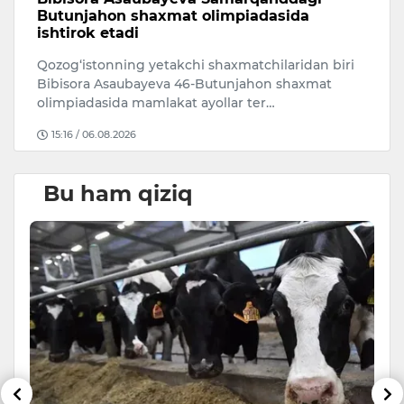
Butunjahon shaxmat olimpiadasida
r
ishtirok etadi
O‘
Qozog‘istonning yetakchi shaxmatchilaridan biri
ri
Bibisora Asaubayeva 46-Butunjahon shaxmat
mi
olimpiadasida mamlakat ayollar ter…
15:16 / 06.08.2026
Bu ham qiziq