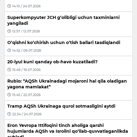
14:10 / 24.07.2026
Superkompyuter JCH g‘olibligi uchun taxminlarni
yangiladi
12:57 / 12.07.2026
O‘qishni ko‘chirish uchun o‘tish ballari tasdiqlandi
14:52 / 09.07.2026
20-iyul kuni qanday ob-havo kuzatiladi?
15:49 / 19.07.2026
Rubio: “AQSh Ukrainadagi mojaroni hal qila oladigan
yagona mamlakat”
15:45 / 22.07.2026
Tramp AQSh Ukrainaga qurol sotmasligini aytdi
22:24 / 24.07.2026
Eron Yevropa Ittifoqini tinch aholiga qarshi
hujumlarda AQSh va Isroilni qo‘llab-quvvatlaganlikda