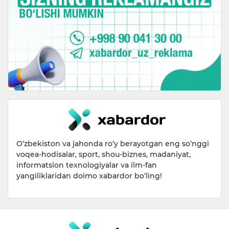
O‘zbekiston va jahonda ro‘y berayotgan eng so‘nggi
voqea-hodisalar, sport, shou-biznes, madaniyat,
informatsion texnologiyalar va ilm-fan
yangiliklaridan doimo xabardor bo‘ling!