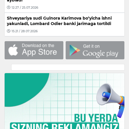
aybladi
12:27 / 25.07.2026
Shveysariya sudi Gulnora Karimova bo‘yicha ishni
yakunladi, Lombard Odier banki jarimaga tortildi
15:21 / 28.07.2026