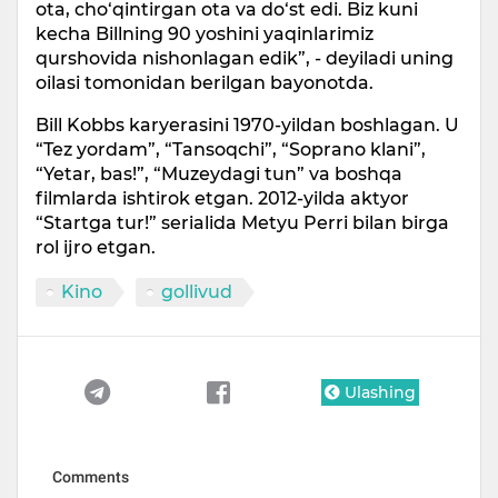
ota, cho‘qintirgan ota va do‘st edi. Biz kuni
kecha Billning 90 yoshini yaqinlarimiz
qurshovida nishonlagan edik”, - deyiladi uning
oilasi tomonidan berilgan bayonotda.
Bill Kobbs karyerasini 1970-yildan boshlagan. U
“Tez yordam”, “Tansoqchi”, “Soprano klani”,
“Yetar, bas!”, “Muzeydagi tun” va boshqa
filmlarda ishtirok etgan. 2012-yilda aktyor
“Startga tur!” serialida Metyu Perri bilan birga
rol ijro etgan.
Kino
gollivud
Ulashing