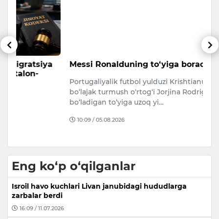
a
Messi Ronalduning to‘yiga boradimi?
B
v
Portugaliyalik futbol yulduzi Krishtianu Ronaldu
u
bo‘lajak turmush o‘rtog‘i Jorjina Rodriges bilan
Fu
bo‘ladigan to‘yiga uzoq yi…
e
10:09 / 05.08.2026
b
Eng ko‘p o‘qilganlar
Isroil havo kuchlari Livan janubidagi hududlarga
zarbalar berdi
16:09 / 11.07.2026