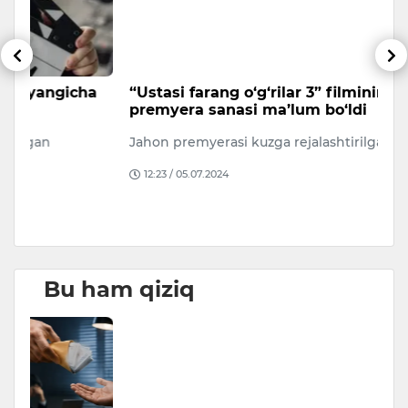
a
“Ustasi farang o‘g‘rilar 3” filmining
A
premyera sanasi ma’lum bo‘ldi
q
Jahon premyerasi kuzga rejalashtirilgan.
20
tu
12:23 / 05.07.2024
ma
Bu ham qiziq