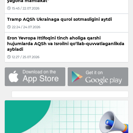
yagona mamlakat”
15:45 / 22.07.2026
Tramp AQSh Ukrainaga qurol sotmasligini aytdi
22:24 / 24.07.2026
Eron Yevropa Ittifoqini tinch aholiga qarshi
hujumlarda AQSh va Isroilni qo‘llab-quvvatlaganlikda
aybladi
12:27 / 25.07.2026