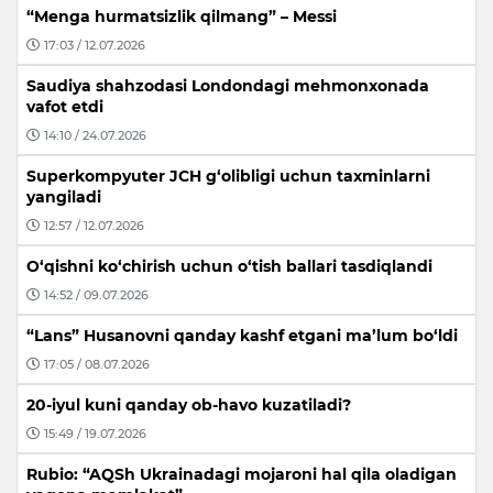
“Menga hurmatsizlik qilmang” – Messi
17:03 / 12.07.2026
Saudiya shahzodasi Londondagi mehmonxonada
vafot etdi
14:10 / 24.07.2026
Superkompyuter JCH g‘olibligi uchun taxminlarni
yangiladi
12:57 / 12.07.2026
O‘qishni ko‘chirish uchun o‘tish ballari tasdiqlandi
14:52 / 09.07.2026
“Lans” Husanovni qanday kashf etgani ma’lum bo‘ldi
17:05 / 08.07.2026
20-iyul kuni qanday ob-havo kuzatiladi?
15:49 / 19.07.2026
Rubio: “AQSh Ukrainadagi mojaroni hal qila oladigan