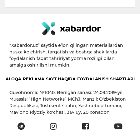
“Xabardor.uz” saytida eʼlon qilingan materiallardan
nusxa ko‘chirish, tarqatish va boshqa shakllarda
foydalanish faqat tahririyat yozma roziligi bilan
amalga oshirilishi mumkin.
ALOQA
REKLAMA
SAYT HAQIDA
FOYDALANISH SHARTLARI
Guvohnoma: №1040. Berilgan sanasi: 24.09.2019-yil.
Muassis: “High Networks” MChJ. Manzil: O'zbekiston
Respublikasi, Toshkent shahri, Yashnobod tumani,
Mavlono Riyoziy ko'chasi, 31А uy, 20 xonadon