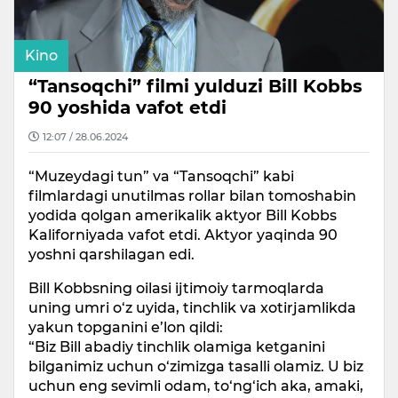
Kino
“Tansoqchi” filmi yulduzi Bill Kobbs
90 yoshida vafot etdi
12:07 / 28.06.2024
“Muzeydagi tun” va “Tansoqchi” kabi
filmlardagi unutilmas rollar bilan tomoshabin
yodida qolgan amerikalik aktyor Bill Kobbs
Kaliforniyada vafot etdi. Aktyor yaqinda 90
yoshni qarshilagan edi.
Bill Kobbsning oilasi ijtimoiy tarmoqlarda
uning umri o‘z uyida, tinchlik va xotirjamlikda
yakun topganini e’lon qildi:
“Biz Bill abadiy tinchlik olamiga ketganini
bilganimiz uchun o‘zimizga tasalli olamiz. U biz
uchun eng sevimli odam, to‘ng‘ich aka, amaki,