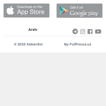
Arxiv
© 2023 Xabardor
By FullFocus.uz