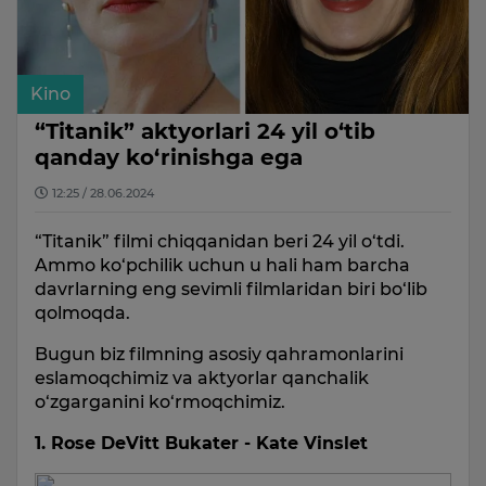
Kino
“Titanik” aktyorlari 24 yil o‘tib
qanday ko‘rinishga ega
12:25 / 28.06.2024
“Titanik” filmi chiqqanidan beri 24 yil o‘tdi.
Ammo ko‘pchilik uchun u hali ham barcha
davrlarning eng sevimli filmlaridan biri bo‘lib
qolmoqda.
Bugun biz filmning asosiy qahramonlarini
eslamoqchimiz va aktyorlar qanchalik
o‘zgarganini ko‘rmoqchimiz.
1. Rose DeVitt Bukater - Kate Vinslet