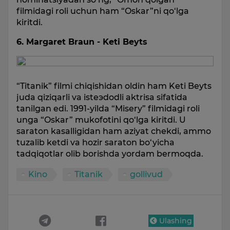
filmidagi roli uchun ham “Oskar”ni qo‘lga
kiritdi.
6. Margaret Braun - Keti Beyts
“Titanik” filmi chiqishidan oldin ham Keti Beyts
juda qiziqarli va isteэdodli aktrisa sifatida
tanilgan edi. 1991-yilda “Misery” filmidagi roli
unga “Oskar” mukofotini qo‘lga kiritdi. U
saraton kasalligidan ham aziyat chekdi, ammo
tuzalib ketdi va hozir saraton bo‘yicha
tadqiqotlar olib borishda yordam bermoqda.
Kino
Titanik
gollivud
Ulashing