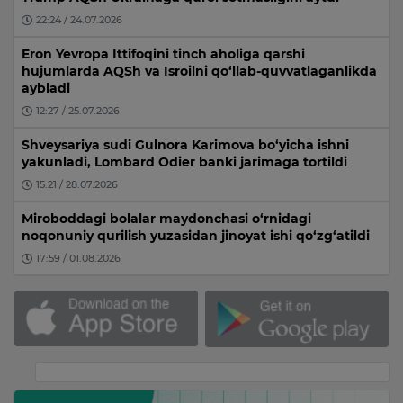
22:24 / 24.07.2026
Eron Yevropa Ittifoqini tinch aholiga qarshi
hujumlarda AQSh va Isroilni qo‘llab-quvvatlaganlikda
aybladi
12:27 / 25.07.2026
Shveysariya sudi Gulnora Karimova bo‘yicha ishni
yakunladi, Lombard Odier banki jarimaga tortildi
15:21 / 28.07.2026
Miroboddagi bolalar maydonchasi o‘rnidagi
noqonuniy qurilish yuzasidan jinoyat ishi qo‘zg‘atildi
17:59 / 01.08.2026