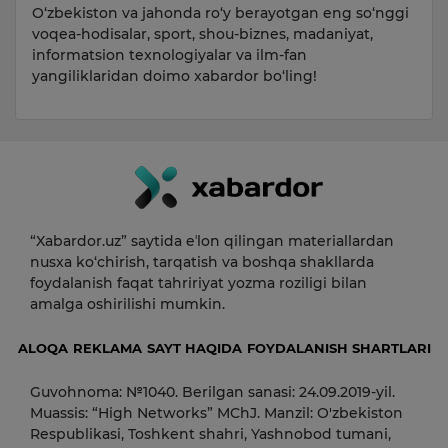
O‘zbekiston va jahonda ro‘y berayotgan eng so‘nggi
voqea-hodisalar, sport, shou-biznes, madaniyat,
informatsion texnologiyalar va ilm-fan
yangiliklaridan doimo xabardor bo‘ling!
“Xabardor.uz” saytida eʼlon qilingan materiallardan
nusxa ko‘chirish, tarqatish va boshqa shakllarda
foydalanish faqat tahririyat yozma roziligi bilan
amalga oshirilishi mumkin.
ALOQA
REKLAMA
SAYT HAQIDA
FOYDALANISH SHARTLARI
Guvohnoma: №1040. Berilgan sanasi: 24.09.2019-yil.
Muassis: “High Networks” MChJ. Manzil: O'zbekiston
Respublikasi, Toshkent shahri, Yashnobod tumani,