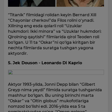
“Titanik” filmidagi rolidan keyin Bernard Xill
“Chayonlar cherkovi”da Filos rolini o‘ynadi.
Xillning eng esda qolarli roli “Uzuklar
hukmdori: Ikki minora” va “Uzuklar hukmdori:
Qirolning qaytishi” filmlarida qirol Teoden roli
bo‘lgan. U 11 ta “Oskar”ni qo‘lga kiritgan bir
nechta filmlarda suratga tushgan yagona
aktyordir.
5. Jek Douson - Leonardo Di Kaprio
Aktyor 1993-yilda, Jonni Depp bilan “Gilbert
Greyp nima yeydi” filmida suratga tushganida
mashhur bo‘lgan. Bu uning birinchi marta
“Oskar” va “Oltin globus” mukofotlariga
nomzod bo‘lishi edi. 2016-yilda esa 5 ta
nominatsiyadan so‘ng, “Omon qolgan”