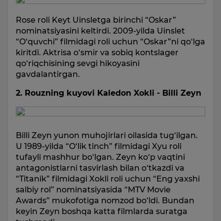
Rose roli Keyt Uinsletga birinchi “Oskar”
nominatsiyasini keltirdi. 2009-yilda Uinslet
“O‘quvchi” filmidagi roli uchun “Oskar”ni qo‘lga
kiritdi. Aktrisa o‘smir va sobiq kontslager
qo‘riqchisining sevgi hikoyasini
gavdalantirgan.
2. Rouzning kuyovi Kaledon Xokli - Billi Zeyn
Billi Zeyn yunon muhojirlari oilasida tug‘ilgan.
U 1989-yilda “O‘lik tinch” filmidagi Xyu roli
tufayli mashhur bo‘lgan. Zeyn ko‘p vaqtini
antagonistlarni tasvirlash bilan o‘tkazdi va
“Titanik” filmidagi Xokli roli uchun “Eng yaxshi
salbiy rol” nominatsiyasida “MTV Movie
Awards” mukofotiga nomzod bo‘ldi. Bundan
keyin Zeyn boshqa katta filmlarda suratga