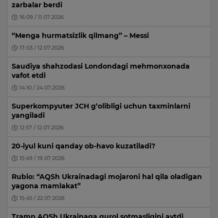
zarbalar berdi
16:09 / 11.07.2026
“Menga hurmatsizlik qilmang” – Messi
17:03 / 12.07.2026
Saudiya shahzodasi Londondagi mehmonxonada
vafot etdi
14:10 / 24.07.2026
Superkompyuter JCH g‘olibligi uchun taxminlarni
yangiladi
12:57 / 12.07.2026
20-iyul kuni qanday ob-havo kuzatiladi?
15:49 / 19.07.2026
Rubio: “AQSh Ukrainadagi mojaroni hal qila oladigan
yagona mamlakat”
15:45 / 22.07.2026
Tramp AQSh Ukrainaga qurol sotmasligini aytdi