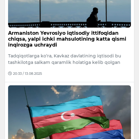
Armaniston Yevrosiyo iqtisodiy ittifoqidan
chiqsa, yalpi ichki mahsulotining katta qismi
inqirozga uchraydi
Tadqiqotlarga ko‘ra, Kavkaz davlatining iqtisodi bu
tashkilotga salkam qaramlik holatiga kelib qolgan
20:33 / 13.08.2025