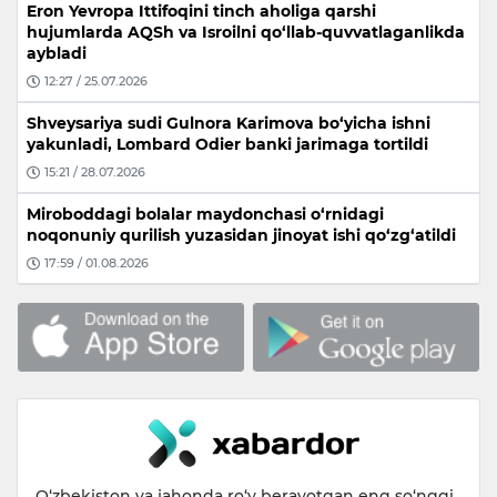
Eron Yevropa Ittifoqini tinch aholiga qarshi
hujumlarda AQSh va Isroilni qo‘llab-quvvatlaganlikda
aybladi
12:27 / 25.07.2026
Shveysariya sudi Gulnora Karimova bo‘yicha ishni
yakunladi, Lombard Odier banki jarimaga tortildi
15:21 / 28.07.2026
Miroboddagi bolalar maydonchasi o‘rnidagi
noqonuniy qurilish yuzasidan jinoyat ishi qo‘zg‘atildi
17:59 / 01.08.2026
O‘zbekiston va jahonda ro‘y berayotgan eng so‘nggi