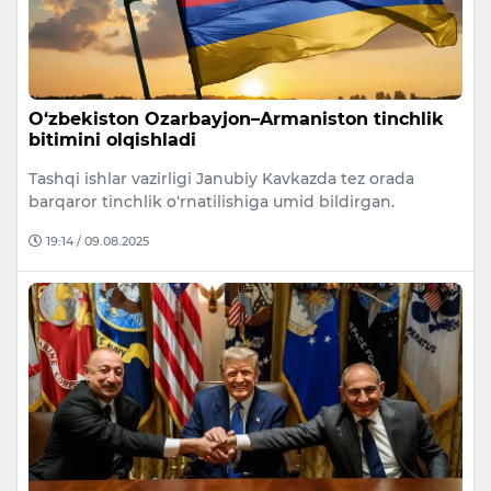
O‘zbekiston Ozarbayjon–Armaniston tinchlik
bitimini olqishladi
Tashqi ishlar vazirligi Janubiy Kavkazda tez orada
barqaror tinchlik o‘rnatilishiga umid bildirgan.
19:14 / 09.08.2025