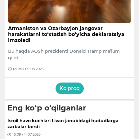
Armaniston va Ozarbayjon jangovar
harakatlarni to‘xtatish bo‘yicha deklaratsiya
imzoladi
Bu haqda AQSh prezidenti Donald Tramp ma’lum
qildi.
09:35 / 09.08.2025
Ko‘proq
Eng ko‘p o‘qilganlar
Isroil havo kuchlari Livan janubidagi hududlarga
zarbalar berdi
16:09 / 11.07.2026