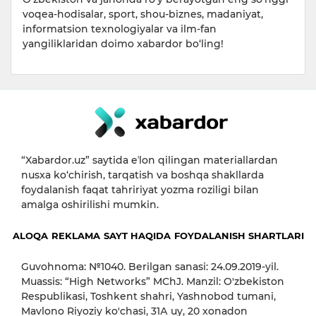
voqea-hodisalar, sport, shou-biznes, madaniyat,
informatsion texnologiyalar va ilm-fan
yangiliklaridan doimo xabardor bo‘ling!
“Xabardor.uz” saytida eʼlon qilingan materiallardan
nusxa ko‘chirish, tarqatish va boshqa shakllarda
foydalanish faqat tahririyat yozma roziligi bilan
amalga oshirilishi mumkin.
ALOQA
REKLAMA
SAYT HAQIDA
FOYDALANISH SHARTLARI
Guvohnoma: №1040. Berilgan sanasi: 24.09.2019-yil.
Muassis: “High Networks” MChJ. Manzil: O'zbekiston
Respublikasi, Toshkent shahri, Yashnobod tumani,
Mavlono Riyoziy ko'chasi, 31А uy, 20 xonadon