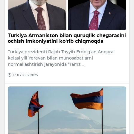
Turkiya Armaniston bilan quruqlik chegarasini
ochish imkoniyatini ko‘rib chiqmoqda
Turkiya prezidenti Rajab Toyyib Erdo‘g‘an Anqara
kelasi yili Yerevan bilan munosabatlarni
normallashtirish jarayonida “ramzi…
17:11 / 16.12.2025