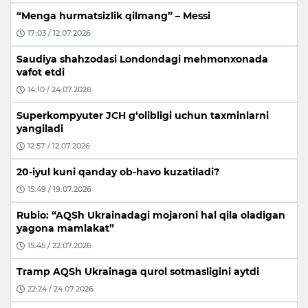
“Menga hurmatsizlik qilmang” – Messi
17:03 / 12.07.2026
Saudiya shahzodasi Londondagi mehmonxonada
vafot etdi
14:10 / 24.07.2026
Superkompyuter JCH g‘olibligi uchun taxminlarni
yangiladi
12:57 / 12.07.2026
20-iyul kuni qanday ob-havo kuzatiladi?
15:49 / 19.07.2026
Rubio: “AQSh Ukrainadagi mojaroni hal qila oladigan
yagona mamlakat”
15:45 / 22.07.2026
Tramp AQSh Ukrainaga qurol sotmasligini aytdi
22:24 / 24.07.2026