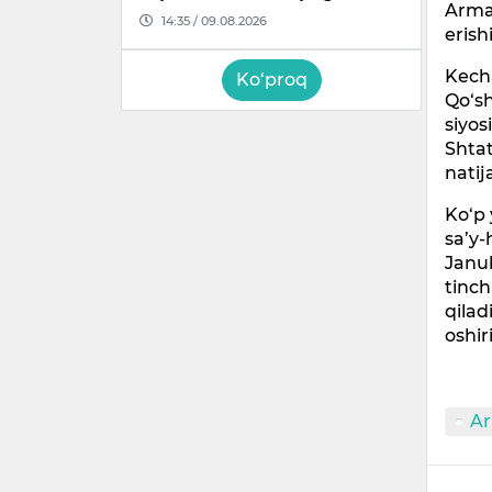
Arman
14:35 / 09.08.2026
eris
Kecha
Ko‘proq
Qo‘s
siyos
Shtat
natija
Ko‘p 
sa’y-
Janu
tinch
qilad
oshir
Ar