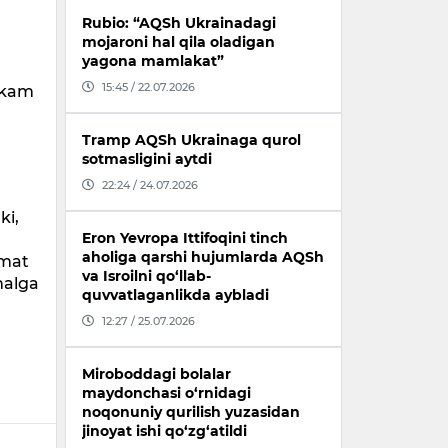
a
Rubio: “AQSh Ukrainadagi
mojaroni hal qila oladigan
yagona mamlakat”
15:45 / 22.07.2026
hkam
Tramp AQSh Ukrainaga qurol
sotmasligini aytdi
22:24 / 24.07.2026
g
ki,
Eron Yevropa Ittifoqini tinch
aholiga qarshi hujumlarda AQSh
zmat
va Isroilni qo‘llab-
malga
quvvatlaganlikda aybladi
12:27 / 25.07.2026
Miroboddagi bolalar
maydonchasi o‘rnidagi
noqonuniy qurilish yuzasidan
jinoyat ishi qo‘zg‘atildi