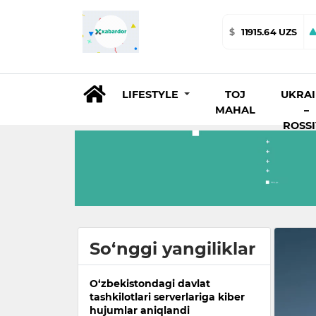
$
11915.64 UZS
LIFESTYLE
TOJ
UKRA
MAHAL
–
ROSS
So‘nggi yangiliklar
O‘zbekistondagi davlat
tashkilotlari serverlariga kiber
hujumlar aniqlandi