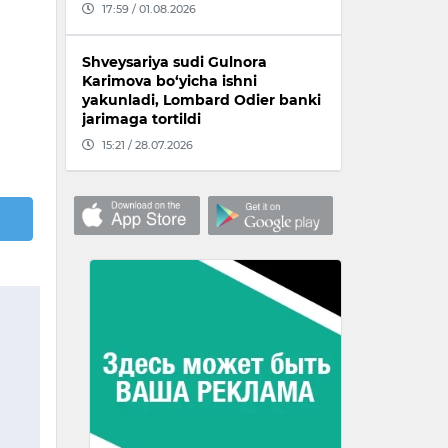
17:59 / 01.08.2026
Shveysariya sudi Gulnora
Karimova bo‘yicha ishni
yakunladi, Lombard Odier banki
jarimaga tortildi
15:21 / 28.07.2026