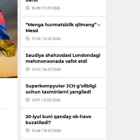
berdi
16:09 / 11.07.2026
“Menga hurmatsizlik qilmang” –
Messi
17:03 / 12.07.2026
Saudiya shahzodasi Londondagi
mehmonxonada vafot etdi
14:10 / 24.07.2026
Superkompyuter JCH g‘olibligi
uchun taxminlarni yangiladi
12:57 / 12.07.2026
20-iyul kuni qanday ob-havo
kuzatiladi?
15:49 / 19.07.2026