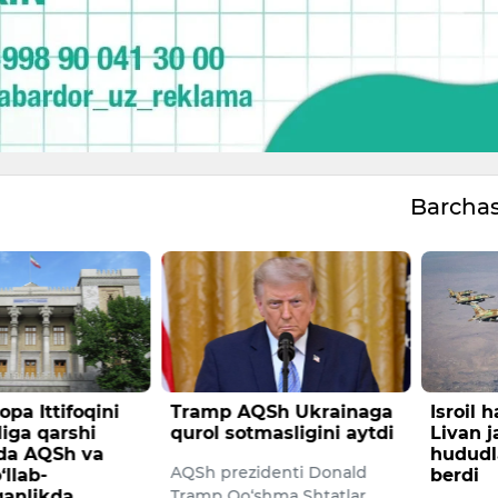
Barcha
Sh Ukrainaga
Isroil havo kuchlari
AQShda
masligini aytdi
Livan janubidagi
anomal
hududlarga zarbalar
bo‘ldi
denti Donald
berdi
O‘limlar
hma Shtatlar