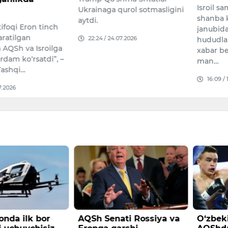
Isroil samolyotlari 11-iyul
payshan
qurol sotmasligini
shanba kuni Livan
bo‘lgan
janubidagi bir nechta
yoshi a
07.2026
hududlarga zarba berdi, deb
yoshgac
xabar berdi Livan harbiy
14:56 /
man…
16:09 / 11.07.2026
ati Rossiya va
O‘zbekistonlik bokschi
Naman