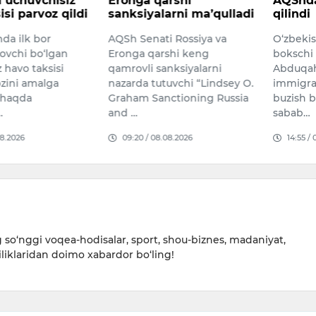
arshi
AQShdan deportatsiya
million
arni ma’qulladi
qilindi
dorila
ushlan
i Rossiya va
O‘zbekistonlik professional
Namanga
shi keng
bokschi Qudratillo
umumiy 
nksiyalarni
Abduqahhorov AQShda
million s
uvchi “Lindsey O.
immigratsiya qoidalarini
tasdiqlo
ctioning Russia
buzish bilan bog‘liq holat
bo‘lmag
sabab…
14:40 /
08.2026
14:55 / 08.08.2026
so‘nggi voqea-hodisalar, sport, shou-biznes, madaniyat,
iliklaridan doimo xabardor bo‘ling!