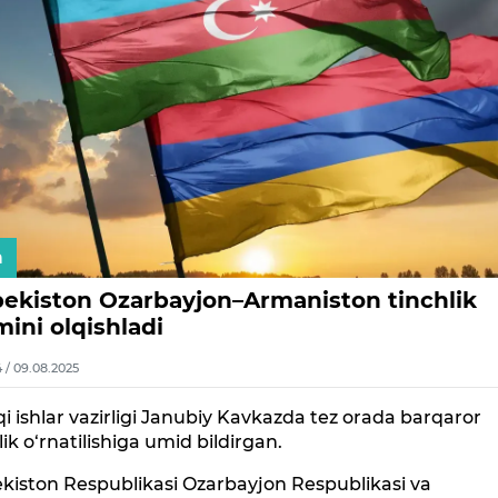
n
bekiston Ozarbayjon–Armaniston tinchlik
mini olqishladi
4 / 09.08.2025
i ishlar vazirligi Janubiy Kavkazda tez orada barqaror
lik o‘rnatilishiga umid bildirgan.
kiston Respublikasi Ozarbayjon Respublikasi va