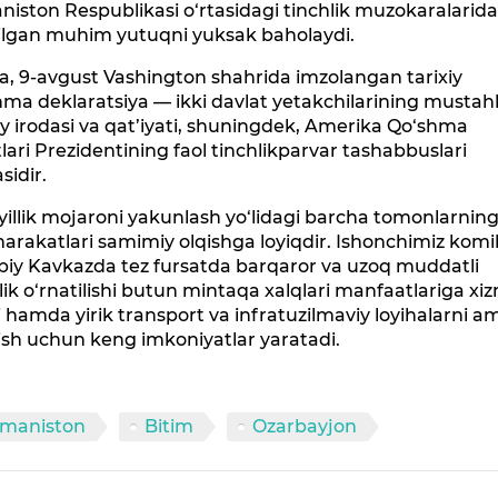
iston Respublikasi o‘rtasidagi tinchlik muzokaralarid
hilgan muhim yutuqni yuksak baholaydi.
, 9-avgust Vashington shahrida imzolangan tarixiy
hma deklaratsiya — ikki davlat yetakchilarining musta
iy irodasi va qat’iyati, shuningdek, Amerika Qo‘shma
lari Prezidentining faol tinchlikparvar tashabbuslari
sidir.
yillik mojaroni yakunlash yo‘lidagi barcha tomonlarnin
harakatlari samimiy olqishga loyiqdir. Ishonchimiz komil
biy Kavkazda tez fursatda barqaror va uzoq muddatli
lik o‘rnatilishi butun mintaqa xalqlari manfaatlariga xi
i hamda yirik transport va infratuzilmaviy loyihalarni a
ish uchun keng imkoniyatlar yaratadi.
maniston
Bitim
Ozarbayjon