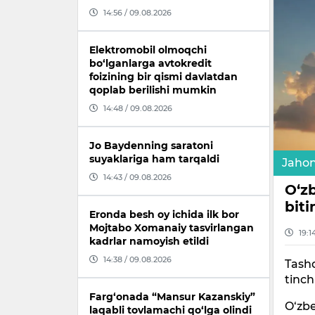
14:56 / 09.08.2026
Elektromobil olmoqchi
bo‘lganlarga avtokredit
foizining bir qismi davlatdan
qoplab berilishi mumkin
14:48 / 09.08.2026
Jo Baydenning saratoni
suyaklariga ham tarqaldi
Jaho
14:43 / 09.08.2026
O‘z
biti
Eronda besh oy ichida ilk bor
Mojtabo Xomanaiy tasvirlangan
19:1
kadrlar namoyish etildi
14:38 / 09.08.2026
Tashq
tinch
Farg‘onada “Mansur Kazanskiy”
O‘zbe
laqabli tovlamachi qo‘lga olindi