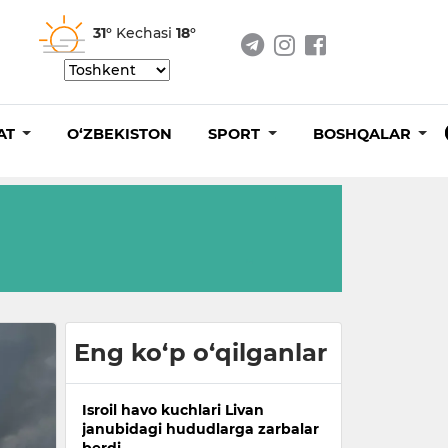
31°
Kechasi
18°
AT
O‘ZBEKISTON
SPORT
BOSHQALAR
Eng ko‘p o‘qilganlar
Isroil havo kuchlari Livan
janubidagi hududlarga zarbalar