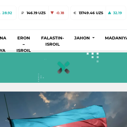
28.92
₽
146.19 UZS
-0.18
€
13749.46 UZS
32.19
INA
ERON
FALASTIN-
JAHON
MADANIY
–
ISROIL
IYA
ISROIL