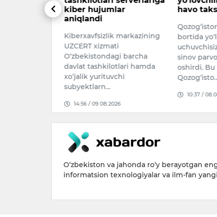
i serverlariga
yo‘lovchili uchuvchisiz
Eronga q
lar
havo taksisi parvoz qildi
sanksiyal
Qozog‘istonda ilk bor
AQSh Senat
ik markazining
bortida yo‘lovchi bo‘lgan
Eronga qar
ti
uchuvchisiz havo taksisi
qamrovli sa
gi barcha
sinov parvozini amalga
nazarda tut
otlari hamda
oshirdi. Bu haqda
Graham San
vchi
Qozog‘isto…
and …
10:37 / 08.08.2026
09:20 / 08.
026
O‘zbekiston va jahonda ro‘y berayotgan eng 
informatsion texnologiyalar va ilm-fan yang