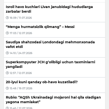
Isroil havo kuchlari Livan janubidagi hududlarga
zarbalar berdi
16:09 / 11.07.2026
“Menga hurmatsizlik qilmang” – Messi
17:03 / 12.07.2026
Saudiya shahzodasi Londondagi mehmonxonada
vafot etdi
14:10 / 24.07.2026
Superkompyuter JCH g‘olibligi uchun taxminlarni
yangiladi
12:57 / 12.07.2026
20-iyul kuni qanday ob-havo kuzatiladi?
15:49 / 19.07.2026
Rubio: “AQSh Ukrainadagi mojaroni hal qila oladigan
yagona mamlakat”
15:45 / 22.07.2026