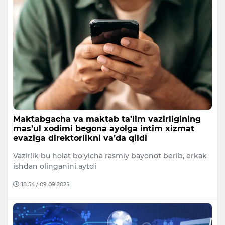
Maktabgacha va maktab ta’lim vazirligining
mas’ul xodimi begona ayolga intim xizmat
evaziga direktorlikni va’da qildi
Vazirlik bu holat bo‘yicha rasmiy bayonot berib, erkak
ishdan olinganini aytdi
18:54 / 09.09.2025