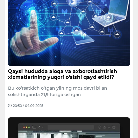
Qaysi hududda aloqa va axborotlashtirish
xizmatlarining yuqori o‘sishi qayd etildi?
Bu ko‘rsatkich o‘tgan yilning mos davri bilan
solishtirganda 21,9 foizga oshgan
20:50 / 04.09.2025