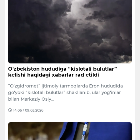
O‘zbekiston hududiga “kislotali bulutlar”
kelishi haqidagi xabarlar rad etildi
“O‘zgidromet” ijtimoiy tarmoqlarda Eron hududida
go‘yoki “kislotali bulutlar” shakllanib, ular yog‘inlar
bilan Markaziy Osiy…
14:06 / 09.03.2026