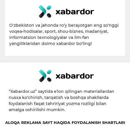
O‘zbekiston va jahonda ro‘y berayotgan eng so‘nggi
voqea-hodisalar, sport, shou-biznes, madaniyat,
informatsion texnologiyalar va ilm-fan
yangiliklaridan doimo xabardor bo‘ling!
“Xabardor.uz” saytida eʼlon qilingan materiallardan
nusxa ko‘chirish, tarqatish va boshqa shakllarda
foydalanish faqat tahririyat yozma roziligi bilan
amalga oshirilishi mumkin.
ALOQA
REKLAMA
SAYT HAQIDA
FOYDALANISH SHARTLARI