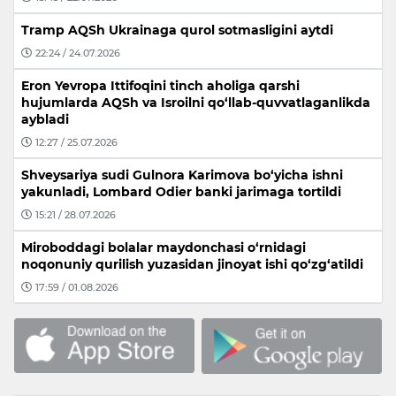
Tramp AQSh Ukrainaga qurol sotmasligini aytdi
22:24 / 24.07.2026
Eron Yevropa Ittifoqini tinch aholiga qarshi
hujumlarda AQSh va Isroilni qo‘llab-quvvatlaganlikda
aybladi
12:27 / 25.07.2026
Shveysariya sudi Gulnora Karimova bo‘yicha ishni
yakunladi, Lombard Odier banki jarimaga tortildi
15:21 / 28.07.2026
Miroboddagi bolalar maydonchasi o‘rnidagi
noqonuniy qurilish yuzasidan jinoyat ishi qo‘zg‘atildi
17:59 / 01.08.2026