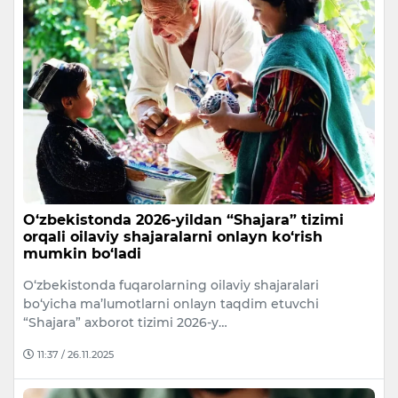
O‘zbekistonda 2026-yildan “Shajara” tizimi
orqali oilaviy shajaralarni onlayn ko‘rish
mumkin bo‘ladi
O‘zbekistonda fuqarolarning oilaviy shajaralari
bo‘yicha ma’lumotlarni onlayn taqdim etuvchi
“Shajara” axborot tizimi 2026-y…
11:37 / 26.11.2025