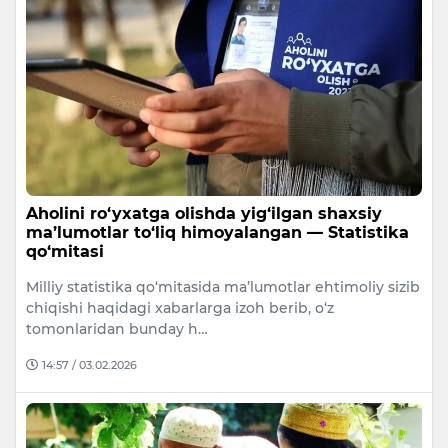
Aholini ro‘yxatga olishda yig‘ilgan shaxsiy
ma’lumotlar to‘liq himoyalangan — Statistika
qo‘mitasi
Milliy statistika qo‘mitasida ma’lumotlar ehtimoliy sizib
chiqishi haqidagi xabarlarga izoh berib, o‘z
tomonlaridan bunday h…
14:57 / 03.02.2026