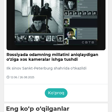
Rossiyada odamning millatini aniqlaydigan
o‘ziga xos kameralar ishga tushdi
Ilk sinov Sankt-Peterburg shahrida o‘tkazildi
12:06 / 26.08.2025
Ko‘proq
Eng ko‘p o‘qilganlar