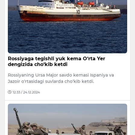
Rossiyaga tegishli yuk kema O‘rta Yer
dengizida cho‘kib ketdi
Rossiyaning Ursa Major savdo kemasi Ispaniya va
Jazoir o‘rtasidagi suvlarda cho‘kib ketdi.
12:33 / 24.12.2024