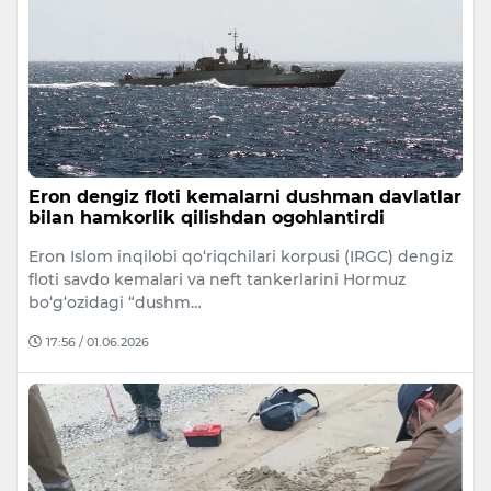
Eron dengiz floti kemalarni dushman davlatlar
bilan hamkorlik qilishdan ogohlantirdi
Eron Islom inqilobi qo‘riqchilari korpusi (IRGC) dengiz
floti savdo kemalari va neft tankerlarini Hormuz
bo‘g‘ozidagi “dushm…
17:56 / 01.06.2026