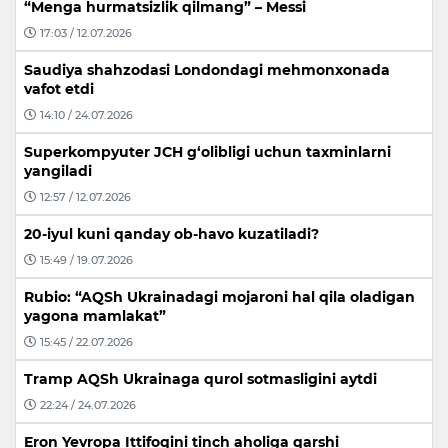
“Menga hurmatsizlik qilmang” – Messi
17:03 / 12.07.2026
Saudiya shahzodasi Londondagi mehmonxonada
vafot etdi
14:10 / 24.07.2026
Superkompyuter JCH g‘olibligi uchun taxminlarni
yangiladi
12:57 / 12.07.2026
20-iyul kuni qanday ob-havo kuzatiladi?
15:49 / 19.07.2026
Rubio: “AQSh Ukrainadagi mojaroni hal qila oladigan
yagona mamlakat”
15:45 / 22.07.2026
Tramp AQSh Ukrainaga qurol sotmasligini aytdi
22:24 / 24.07.2026
Eron Yevropa Ittifoqini tinch aholiga qarshi