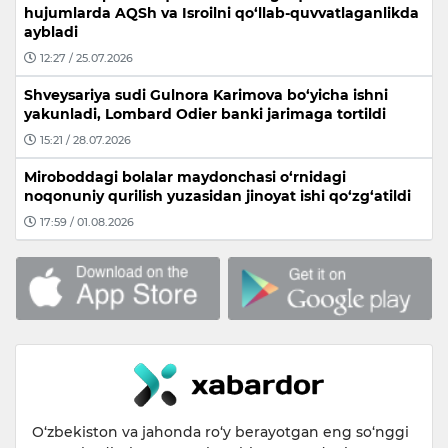
hujumlarda AQSh va Isroilni qo‘llab-quvvatlaganlikda
aybladi
12:27 / 25.07.2026
Shveysariya sudi Gulnora Karimova bo‘yicha ishni
yakunladi, Lombard Odier banki jarimaga tortildi
15:21 / 28.07.2026
Miroboddagi bolalar maydonchasi o‘rnidagi
noqonuniy qurilish yuzasidan jinoyat ishi qo‘zg‘atildi
17:59 / 01.08.2026
O‘zbekiston va jahonda ro‘y berayotgan eng so‘nggi