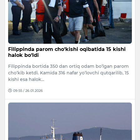
Filippinda parom cho‘kishi oqibatida 15 kishi
halok bo‘ldi
Filippinda bortida 350 dan ortiq odam bo‘lgan parom
cho‘kib ketdi. Kamida 316 nafar yo‘lovchi qutqarilib, 15
kishi esa halok…
09:55 / 26.01.2026