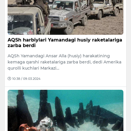
AQSh harbiylari Yamandagi husiy raketalariga
zarba berdi
AQSh Yamandagi Ansar Alla (husiy) harakatining
kemaga qarshi raketalariga zarba berdi, dedi Amerika
qurolli kuchlari Markazi…
10:38 / 09.03.2024