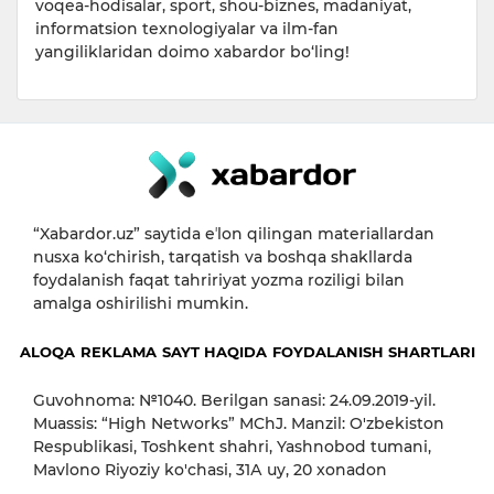
voqea-hodisalar, sport, shou-biznes, madaniyat,
informatsion texnologiyalar va ilm-fan
yangiliklaridan doimo xabardor bo‘ling!
“Xabardor.uz” saytida eʼlon qilingan materiallardan
nusxa ko‘chirish, tarqatish va boshqa shakllarda
foydalanish faqat tahririyat yozma roziligi bilan
amalga oshirilishi mumkin.
ALOQA
REKLAMA
SAYT HAQIDA
FOYDALANISH SHARTLARI
Guvohnoma: №1040. Berilgan sanasi: 24.09.2019-yil.
Muassis: “High Networks” MChJ. Manzil: O'zbekiston
Respublikasi, Toshkent shahri, Yashnobod tumani,
Mavlono Riyoziy ko'chasi, 31А uy, 20 xonadon