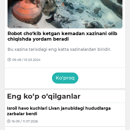
Robot cho‘kib ketgan kemadan xazinani olib
chiqishda yordam beradi
Bu xazina tarixdagi eng katta xazinalardan biridir.
09:48 / 01.03.2024
Ko‘proq
Eng ko‘p o‘qilganlar
Isroil havo kuchlari Livan janubidagi hududlarga
zarbalar berdi
16:09 / 11.07.2026