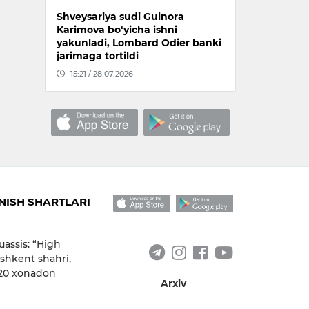
Shveysariya sudi Gulnora
Karimova bo‘yicha ishni
yakunladi, Lombard Odier banki
jarimaga tortildi
15:21 / 28.07.2026
ISH SHARTLARI
uassis: “High
shkent shahri,
 20 xonadon
Arxiv