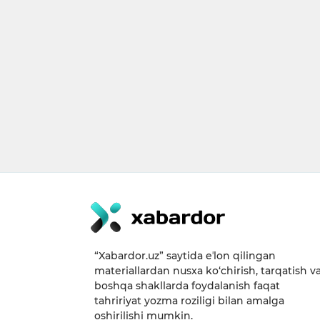
“Xabardor.uz” saytida eʼlon qilingan
materiallardan nusxa ko‘chirish, tarqatish v
boshqa shakllarda foydalanish faqat
tahririyat yozma roziligi bilan amalga
oshirilishi mumkin.