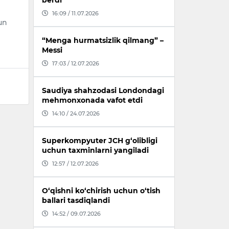
berdi
16:09 / 11.07.2026
un
“Menga hurmatsizlik qilmang” –
Messi
17:03 / 12.07.2026
Saudiya shahzodasi Londondagi
mehmonxonada vafot etdi
14:10 / 24.07.2026
Superkompyuter JCH g‘olibligi
uchun taxminlarni yangiladi
12:57 / 12.07.2026
O‘qishni ko‘chirish uchun o‘tish
ballari tasdiqlandi
14:52 / 09.07.2026