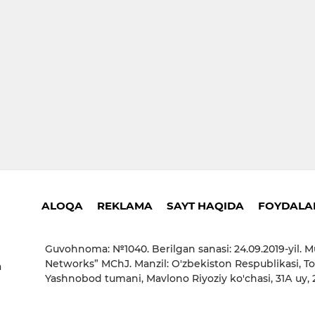
ALOQA
REKLAMA
SAYT HAQIDA
FOYDALAN
Guvohnoma: №1040. Berilgan sanasi: 24.09.2019-yil. M
Networks” MChJ. Manzil: O'zbekiston Respublikasi, To
a
Yashnobod tumani, Mavlono Riyoziy ko'chasi, 31А uy,