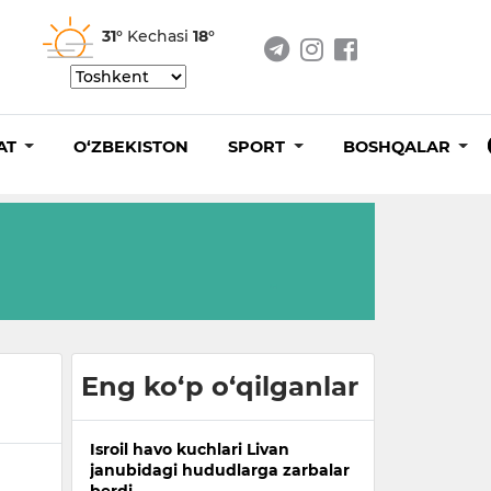
31°
Kechasi
18°
AT
O‘ZBEKISTON
SPORT
BOSHQALAR
Eng ko‘p o‘qilganlar
Isroil havo kuchlari Livan
janubidagi hududlarga zarbalar