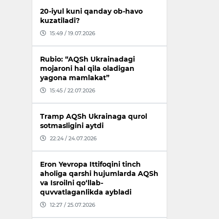
20-iyul kuni qanday ob-havo
kuzatiladi?
15:49 / 19.07.2026
Rubio: “AQSh Ukrainadagi
mojaroni hal qila oladigan
yagona mamlakat”
15:45 / 22.07.2026
Tramp AQSh Ukrainaga qurol
sotmasligini aytdi
22:24 / 24.07.2026
Eron Yevropa Ittifoqini tinch
aholiga qarshi hujumlarda AQSh
va Isroilni qo‘llab-
quvvatlaganlikda aybladi
12:27 / 25.07.2026