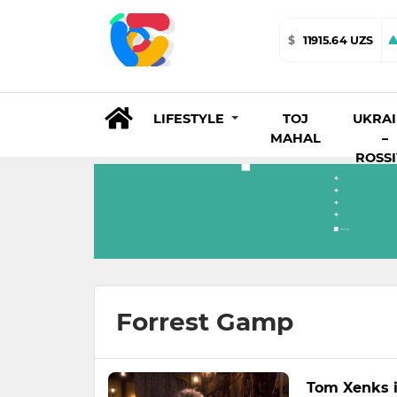
$
11915.64 UZS
LIFESTYLE
TOJ
UKRA
MAHAL
–
ROSS
Forrest Gamp
Tom Xenks i