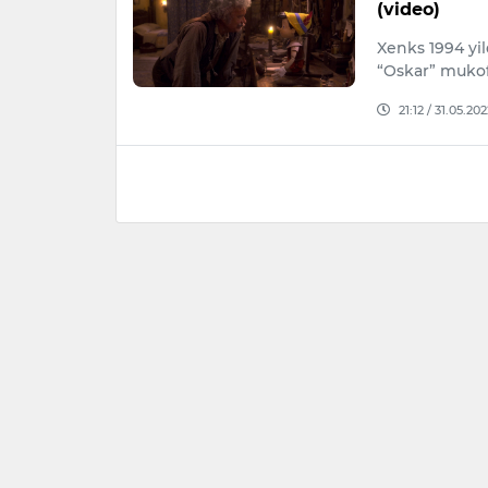
(video)
Xenks 1994 yil
“Oskar” mukofo
21:12 / 31.05.202