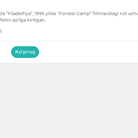
da “Filadelfiya”, 1995 yilda “Forrest Gamp” filmlaridagi roli uch
tini qo‘lga kiritgan.
2
Ko‘proq