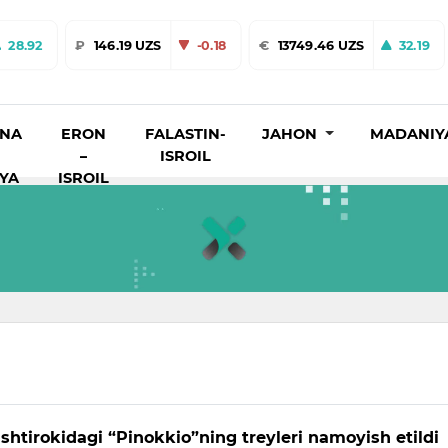
28.92
₽
146.19 UZS
-0.18
€
13749.46 UZS
32.19
INA
ERON
FALASTIN-
JAHON
MADANIY
–
ISROIL
IYA
ISROIL
shtirokidagi “Pinokkio”ning treyleri namoyish etildi