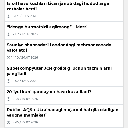
Isroil havo kuchlari Livan janubidagi hududlarga
zarbalar berdi
16:09 / 11.07.2026
“Menga hurmatsizlik qilmang” – Messi
17:03 / 12.07.2026
Saudiya shahzodasi Londondagi mehmonxonada
vafot etdi
14:10 / 24.07.2026
Superkompyuter JCH g‘olibligi uchun taxminlarni
yangiladi
12:57 / 12.07.2026
20-iyul kuni qanday ob-havo kuzatiladi?
15:49 / 19.07.2026
Rubio: “AQSh Ukrainadagi mojaroni hal qila oladigan
yagona mamlakat”
15:45 / 22.07.2026