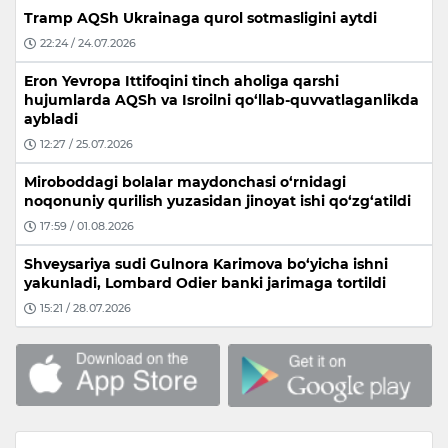
Tramp AQSh Ukrainaga qurol sotmasligini aytdi
22:24 / 24.07.2026
Eron Yevropa Ittifoqini tinch aholiga qarshi
hujumlarda AQSh va Isroilni qo‘llab-quvvatlaganlikda
aybladi
12:27 / 25.07.2026
Miroboddagi bolalar maydonchasi o‘rnidagi
noqonuniy qurilish yuzasidan jinoyat ishi qo‘zg‘atildi
17:59 / 01.08.2026
Shveysariya sudi Gulnora Karimova bo‘yicha ishni
yakunladi, Lombard Odier banki jarimaga tortildi
15:21 / 28.07.2026