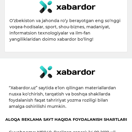
O‘zbekiston va jahonda ro‘y berayotgan eng so‘nggi
voqea-hodisalar, sport, shou-biznes, madaniyat,
informatsion texnologiyalar va ilm-fan
yangiliklaridan doimo xabardor bo‘ling!
“Xabardor.uz” saytida eʼlon qilingan materiallardan
nusxa ko‘chirish, tarqatish va boshqa shakllarda
foydalanish faqat tahririyat yozma roziligi bilan
amalga oshirilishi mumkin.
ALOQA
REKLAMA
SAYT HAQIDA
FOYDALANISH SHARTLARI