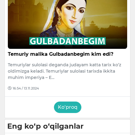
Temuriy malika Gulbadanbegim kim edi?
Temuriylar sulolasi deganda judayam katta tarix ko‘z
oldimizga keladi. Temuriylar sulolasi tarixda ikkita
muhim imperiya – E…
16:54 / 13.11.2024
Ko‘proq
Eng ko‘p o‘qilganlar