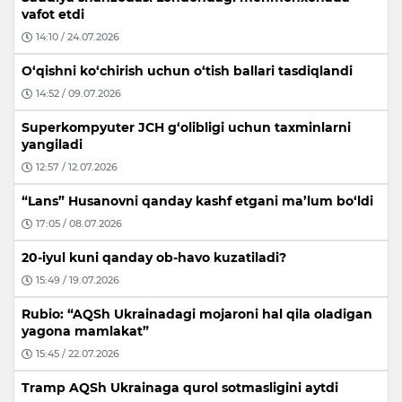
vafot etdi
14:10 / 24.07.2026
O‘qishni ko‘chirish uchun o‘tish ballari tasdiqlandi
14:52 / 09.07.2026
Superkompyuter JCH g‘olibligi uchun taxminlarni
yangiladi
12:57 / 12.07.2026
“Lans” Husanovni qanday kashf etgani ma’lum bo‘ldi
17:05 / 08.07.2026
20-iyul kuni qanday ob-havo kuzatiladi?
15:49 / 19.07.2026
Rubio: “AQSh Ukrainadagi mojaroni hal qila oladigan
yagona mamlakat”
15:45 / 22.07.2026
Tramp AQSh Ukrainaga qurol sotmasligini aytdi