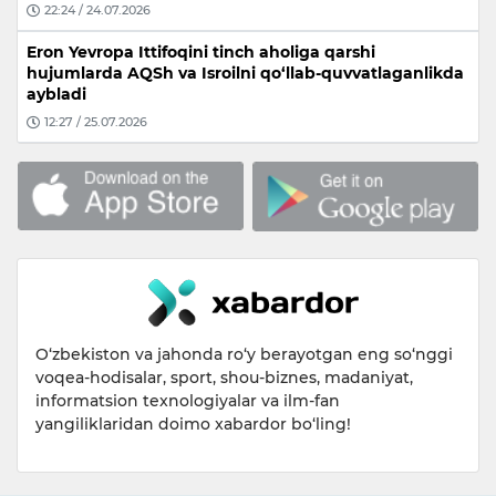
22:24 / 24.07.2026
Eron Yevropa Ittifoqini tinch aholiga qarshi
hujumlarda AQSh va Isroilni qo‘llab-quvvatlaganlikda
aybladi
12:27 / 25.07.2026
O‘zbekiston va jahonda ro‘y berayotgan eng so‘nggi
voqea-hodisalar, sport, shou-biznes, madaniyat,
informatsion texnologiyalar va ilm-fan
yangiliklaridan doimo xabardor bo‘ling!