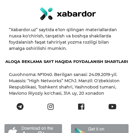
“Xabardor.uz” saytida eʼlon qilingan materiallardan
nusxa ko‘chirish, tarqatish va boshqa shakllarda
foydalanish faqat tahririyat yozma roziligi bilan
amalga oshirilishi mumkin.
ALOQA
REKLAMA
SAYT HAQIDA
FOYDALANISH SHARTLARI
Guvohnoma: №1040. Berilgan sanasi: 24.09.2019-yil.
Muassis: “High Networks” MChJ. Manzil: O'zbekiston
Respublikasi, Toshkent shahri, Yashnobod tumani,
Mavlono Riyoziy ko'chasi, 31А uy, 20 xonadon