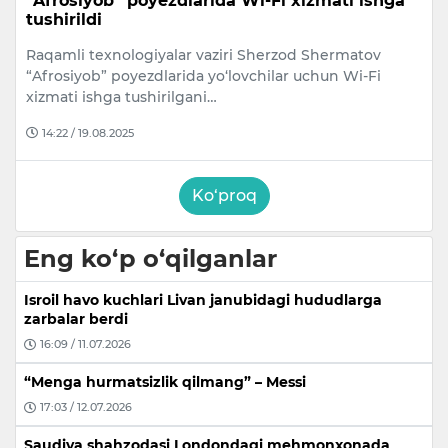
“Afrosiyob” poyezdlarida Wi-Fi xizmati ishga
tushirildi
Raqamli texnologiyalar vaziri Sherzod Shermatov
“Afrosiyob” poyezdlarida yo‘lovchilar uchun Wi-Fi
xizmati ishga tushirilgani…
14:22 / 19.08.2025
Ko‘proq
Eng ko‘p o‘qilganlar
Isroil havo kuchlari Livan janubidagi hududlarga
zarbalar berdi
16:09 / 11.07.2026
“Menga hurmatsizlik qilmang” – Messi
17:03 / 12.07.2026
Saudiya shahzodasi Londondagi mehmonxonada