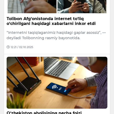
Tolibon Afg‘onistonda internet to‘liq
o‘chirilgani haqidagi xabarlarni inkor etdi
“Internetni taqiqlaganimiz haqidagi gaplar asossiz”, —
deyiladi Tolibonning rasmiy bayonotida.
12:21 / 02.10.2025
O‘zbekiston aholisining necha foizi