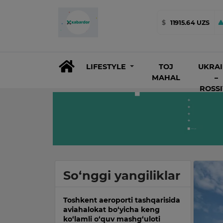
$
11915.64 UZS
LIFESTYLE
TOJ
UKRA
MAHAL
–
ROSS
So‘nggi yangiliklar
Toshkent aeroporti tashqarisida
aviahalokat bo‘yicha keng
ko‘lamli o‘quv mashg‘uloti