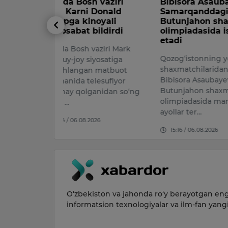
 vaziri
Bibisora Asaubayeva
Namanga
Donald
Samarqanddagi
million so
oyali
Butunjahon shaxmat
dorilarni
ildirdi
olimpiadasida ishtirok
ushlandi
etadi
aziri Mark
Namangan v
Qozog‘istonning yetakchi
iyosatiga
umumiy qiy
shaxmatchilaridan biri
n matbuot
million so‘m
Bibisora Asaubayeva 46-
lesuflyor
tasdiqlovch
Butunjahon shaxmat
anidan so‘ng
bo‘lmagan 
olimpiadasida mamlakat
14:40 / 08.
ayollar ter…
026
15:16 / 06.08.2026
O‘zbekiston va jahonda ro‘y berayotgan eng 
informatsion texnologiyalar va ilm-fan yang