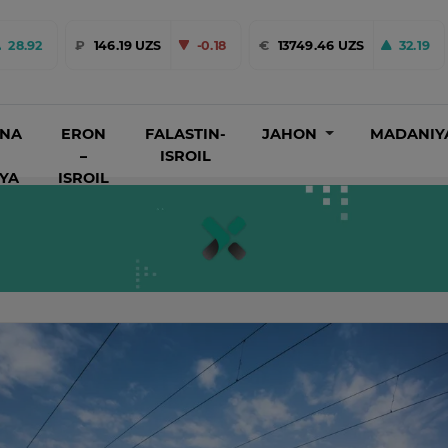
28.92
₽
146.19 UZS
-0.18
€
13749.46 UZS
32.19
INA
ERON
FALASTIN-
JAHON
MADANIY
–
ISROIL
IYA
ISROIL