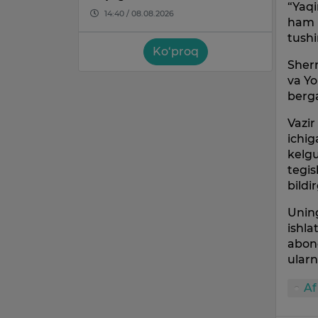
“Yaqi
14:40 / 08.08.2026
ham k
tushi
Ko‘proq
Sherm
va Yo
berga
Vazir
ichig
kelgu
tegis
bildi
Uning
ishla
abon
ularn
Af