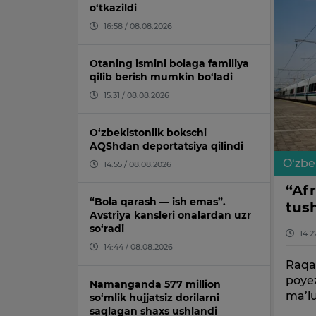
o‘tkazildi
16:58 / 08.08.2026
Otaning ismini bolaga familiya
qilib berish mumkin bo‘ladi
15:31 / 08.08.2026
O‘zbekistonlik bokschi
AQShdan deportatsiya qilindi
O‘zbe
14:55 / 08.08.2026
“Af
“Bola qarash — ish emas”.
tush
Avstriya kansleri onalardan uzr
so‘radi
14:2
14:44 / 08.08.2026
Raqam
poyez
Namanganda 577 million
ma’lu
so‘mlik hujjatsiz dorilarni
saqlagan shaxs ushlandi