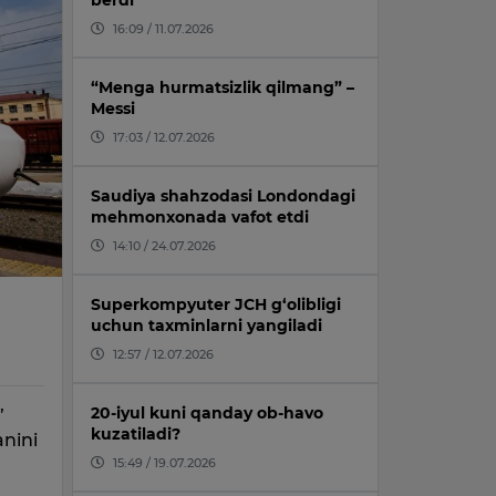
berdi
16:09 / 11.07.2026
“Menga hurmatsizlik qilmang” –
Messi
17:03 / 12.07.2026
Saudiya shahzodasi Londondagi
mehmonxonada vafot etdi
14:10 / 24.07.2026
Superkompyuter JCH g‘olibligi
uchun taxminlarni yangiladi
12:57 / 12.07.2026
20-iyul kuni qanday ob-havo
”
kuzatiladi?
anini
15:49 / 19.07.2026