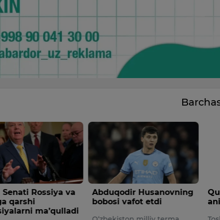
Barcha
ati Rossiya va
Abduqodir Husanovning
Qulay 
arshi
bobosi vafot etdi
aniq ye
arni ma’qulladi
O‘zbekiston milliy terma
Toshken