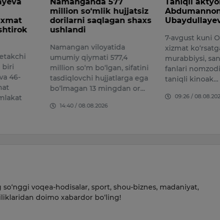
nda 577
Taniqli aktyor
XDP ho
‘mlik hujjatsiz
Abdumannon
kamsit
 saqlagan shaxs
Ubaydullayev vafot etdi
amaliy
kechis
7-avgust kuni O‘zbekistonda
iloyatida
Xalq dem
xizmat ko‘rsatgan yoshlar
mati 577,4
(XDP) To
murabbiysi, san’atshunoslik
 bo‘lgan, sifatini
Chinoz 
fanlari nomzodi, professor,
i hujjatlarga ega
obodonl
taniqli kinoak…
13 mingdan or…
hududla
09:26 / 08.08.2026
maha…
08.2026
14:38 /
so‘nggi voqea-hodisalar, sport, shou-biznes, madaniyat,
iliklaridan doimo xabardor bo‘ling!