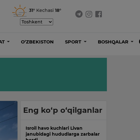
31°
Kechasi
18°
AT
O‘ZBEKISTON
SPORT
BOSHQALAR
Eng ko‘p o‘qilganlar
Isroil havo kuchlari Livan
janubidagi hududlarga zarbalar