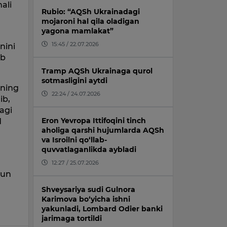
ali
Rubio: “AQSh Ukrainadagi
mojaroni hal qila oladigan
yagona mamlakat”
15:45 / 22.07.2026
nini
ib
Tramp AQSh Ukrainaga qurol
sotmasligini aytdi
rning
22:24 / 24.07.2026
ib,
agi
Eron Yevropa Ittifoqini tinch
d
aholiga qarshi hujumlarda AQSh
va Isroilni qo‘llab-
quvvatlaganlikda aybladi
12:27 / 25.07.2026
hun
Shveysariya sudi Gulnora
Karimova bo‘yicha ishni
yakunladi, Lombard Odier banki
jarimaga tortildi