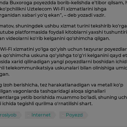
nda Buxoroga poyezdda borib-kelishda e’tibor qilsam, h
o‘pchilikni Uztelecom Wi-Fi xizmatlarini ishga
rganidan xabari yo‘q ekan”, – deb yozadi vazir.
atov, shuningdek ushbu xizmat turini tekshirib ko‘rga
utube platformasida foydali kitoblarni yaxshi tushuntir
n videolarni ko‘rib kelganini qo‘shimcha qilgan.
 Wi-Fi xizmatini yo‘lga qo‘yish uchun tezyurar poyezdla
a qo‘shimcha uskuna qo‘yishga to‘g‘ri kelganini qayd et
sida xarid qilinadigan yangi poyezdlarni boshidan ichid
hli telekommunikatsiya uskunalari bilan olinishiga umi
rgan.
 izoh berishicha, tez harakatlanadigan va metall ko‘p
tilgan vagonlarda tashqaridagi aloqa signallari
entlarga yetib borishida muammo bo‘ladi, shuning uc
i ichida tegishli qurilma o‘rnatilishi shart.
rosiyob
Internet
Poyezd