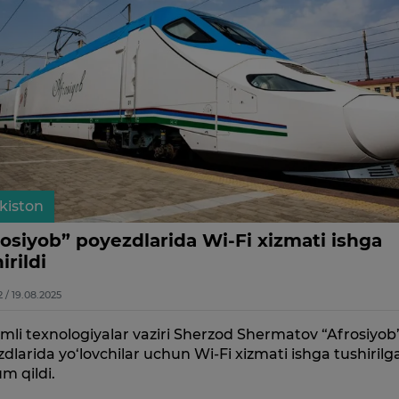
kiston
rosiyob” poyezdlarida Wi-Fi xizmati ishga
irildi
2 / 19.08.2025
li texnologiyalar vaziri Sherzod Shermatov “Afrosiyob
dlarida yo‘lovchilar uchun Wi-Fi xizmati ishga tushirilg
m qildi.