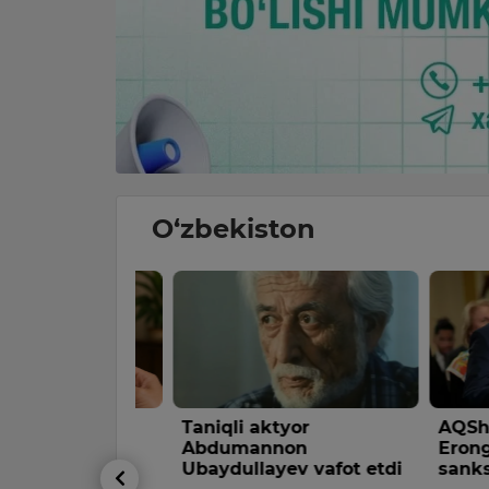
O‘zbekiston
ini bolaga
Taniqli aktyor
AQSh Sen
ib berish
Abdumannon
Eronga q
ladi
Ubaydullayev vafot etdi
sanksiyal