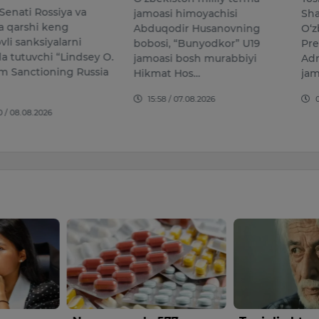
i Rossiya va
jamoasi himoyachisi
Shavkat
shi keng
Abduqodir Husanovning
O‘zbeki
nksiyalarni
bobosi, “Bunyodkor” U19
Preziden
uvchi “Lindsey O.
jamoasi bosh murabbiyi
Administ
ctioning Russia
Hikmat Hos…
jamoat x
15:58 / 07.08.2026
09:11 /
08.2026