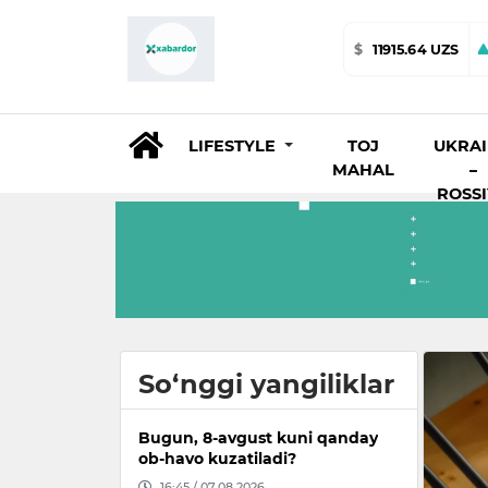
$
11915.64 UZS
LIFESTYLE
TOJ
UKRA
MAHAL
–
ROSS
So‘nggi yangiliklar
Bugun, 8-avgust kuni qanday
ob-havo kuzatiladi?
16:45 / 07.08.2026