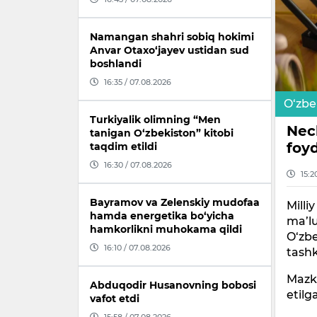
Namangan shahri sobiq hokimi
Anvar Otaxo‘jayev ustidan sud
boshlandi
16:35 / 07.08.2026
O‘zbe
Turkiyalik olimning “Men
Nech
tanigan O‘zbekiston” kitobi
foy
taqdim etildi
16:30 / 07.08.2026
15:2
Bayramov va Zelenskiy mudofaa
Milli
hamda energetika bo‘yicha
ma’lu
hamkorlikni muhokama qildi
O‘zbe
16:10 / 07.08.2026
tashk
Mazku
Abduqodir Husanovning bobosi
etilg
vafot etdi
15:58 / 07.08.2026