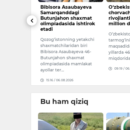
r muhiti —
Bibisora Asaubayeva
O‘zbekis
ar orqali
Samarqanddagi
chorvachi
Butunjahon shaxmat
rivojlant
har hokimi
olimpiadasida ishtirok
million do
zakov
etadi
O‘zbekisto
espublikasi
Qozog‘istonning yetakchi
tarmog‘ini r
shaxmatchilaridan biri
maqsadida
yasining
Bibisora Asaubayeva 46-
yillarda 463
ligi va qon…
Butunjahon shaxmat
miqdorida 
olimpiadasida mamlakat
026
09:19 / 06.
ayollar ter…
15:16 / 06.08.2026
Bu ham qiziq