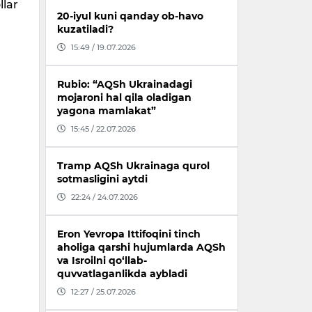
llar
20-iyul kuni qanday ob-havo
kuzatiladi?
15:49 / 19.07.2026
Rubio: “AQSh Ukrainadagi
mojaroni hal qila oladigan
yagona mamlakat”
15:45 / 22.07.2026
Tramp AQSh Ukrainaga qurol
sotmasligini aytdi
22:24 / 24.07.2026
Eron Yevropa Ittifoqini tinch
aholiga qarshi hujumlarda AQSh
va Isroilni qo‘llab-
quvvatlaganlikda aybladi
12:27 / 25.07.2026