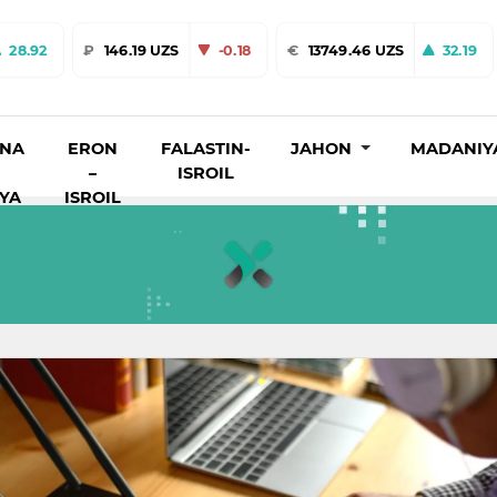
28.92
₽
146.19 UZS
-0.18
€
13749.46 UZS
32.19
INA
ERON
FALASTIN-
JAHON
MADANIY
–
ISROIL
IYA
ISROIL