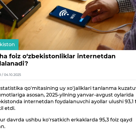
kiston
a foiz o‘zbekistonliklar internetdan
dalanadi?
0 / 04.10.2025
y statistika qo‘mitasining uy xo‘jaliklari tanlanma kuzatu
motlariga asosan, 2025-yilning yanvar-avgust oylarida
kistonda internetdan foydalanuvchi ayollar ulushi 93,1 f
il etdi.
r davrda ushbu ko‘rsatkich erkaklarda 95,3 foiz qayd
an.