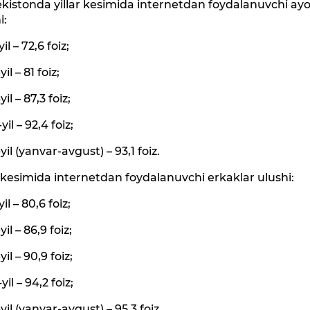
kistonda yillar kesimida internetdan foydalanuvchi ayo
i:
il – 72,6 foiz;
il – 81 foiz;
il – 87,3 foiz;
il – 92,4 foiz;
yil (yanvar-avgust) – 93,1 foiz.
r kesimida internetdan foydalanuvchi erkaklar ulushi:
il – 80,6 foiz;
il – 86,9 foiz;
il – 90,9 foiz;
il – 94,2 foiz;
yil (yanvar-avgust) – 95,3 foiz.