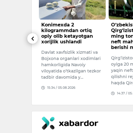
Shga
Konimexda 2
O‘zbekis
noqonuniy
kilogrammdan ortiq
Qirg‘izis
irishining
opiy olib ketayotgan
ming ton
”
xorijlik ushlandi
neft mahs
berishi 
nti Donald
Davlat xavfsizlik xizmati va
Qirg‘izist
as shahrida
Bojxona organlari xodimlari
oyiga 20 m
tadbirda
hamkorligida Navoiy
yaqin neft
noqonuniy
viloyatida o‘tkazilgan tezkor
qilishni re
imi
tadbir davomida y…
haqda Qirg‘
i…
15:34 / 05.08.2026
14:37 / 05.
026