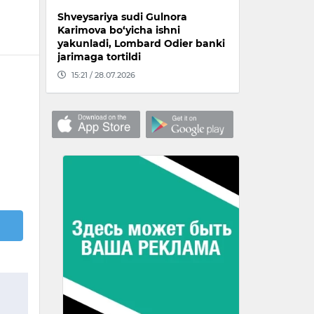
Shveysariya sudi Gulnora
Karimova bo‘yicha ishni
yakunladi, Lombard Odier banki
jarimaga tortildi
15:21 / 28.07.2026