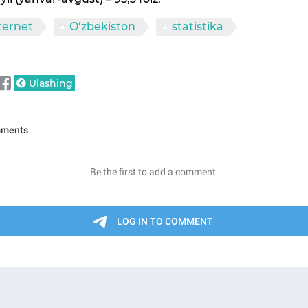
ternet
O‘zbekiston
statistika
Ulashing