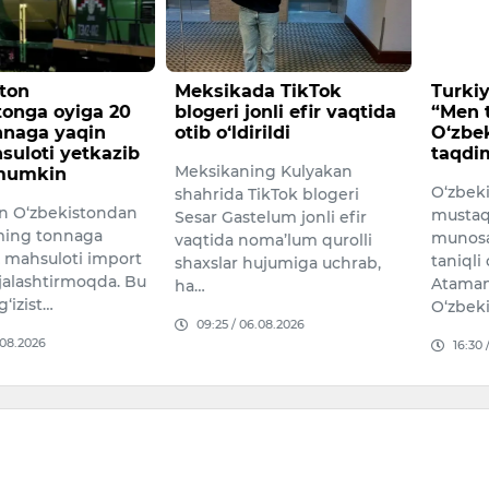
ton
Meksikada TikTok
Turkiy
tonga oyiga 20
blogeri jonli efir vaqtida
“Men t
naga yaqin
otib o‘ldirildi
O‘zbeki
uloti yetkazib
taqdim 
Meksikaning Kulyakan
mumkin
O‘zbeki
shahrida TikTok blogeri
on O‘zbekistondan
mustaqil
Sesar Gastelum jonli efir
ing tonnaga
munosaba
vaqtida noma’lum qurolli
 mahsuloti import
taniqli 
shaxslar hujumiga uchrab,
jalashtirmoqda. Bu
Atamann
ha…
izist…
O‘zbeki
09:25 / 06.08.2026
08.2026
16:30 /