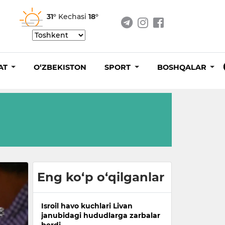
31°
Kechasi
18°
AT
O‘ZBEKISTON
SPORT
BOSHQALAR
Eng ko‘p o‘qilganlar
Isroil havo kuchlari Livan
janubidagi hududlarga zarbalar