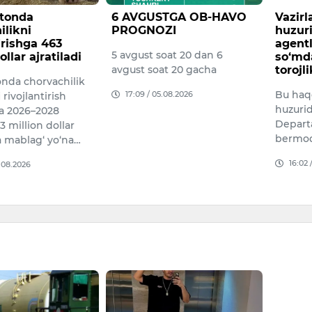
tonda
6 AVGUSTGA OB-HAVO
Vazirl
likni
PROGNOZI
huzuri
irishga 463
agentli
5 avgust soat 20 dan 6
llar ajratiladi
so‘mdan
avgust soat 20 gacha
torojlik
nda chorvachilik
Bu haqd
17:09 / 05.08.2026
ivojlantirish
huzurid
 2026–2028
Departa
 million dollar
bermoq
mablag‘ yo‘na…
16:02 /
08.2026