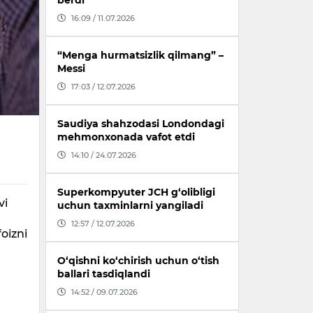
berdi
16:09 / 11.07.2026
“Menga hurmatsizlik qilmang” –
Messi
17:03 / 12.07.2026
Saudiya shahzodasi Londondagi
mehmonxonada vafot etdi
14:10 / 24.07.2026
Superkompyuter JCH g‘olibligi
vi
uchun taxminlarni yangiladi
12:57 / 12.07.2026
oizni
O‘qishni ko‘chirish uchun o‘tish
ballari tasdiqlandi
14:52 / 09.07.2026