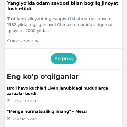
Yangiyo‘lda odam savdosi bilan bog‘liq jinoyat
fosh etildi
Toshkent viloyatining Yangiyo‘l shahrida yashovchi,
1982-yilda tug‘ilgan ayol Chinoz tumanida istiqomat
qiluvchi, 2000-yilda…
16:25 / 17.04.2026
Ko‘proq
Eng ko‘p o‘qilganlar
Isroil havo kuchlari Livan janubidagi hududlarga
zarbalar berdi
16:09 / 11.07.2026
“Menga hurmatsizlik qilmang” – Messi
17:03 / 12.07.2026