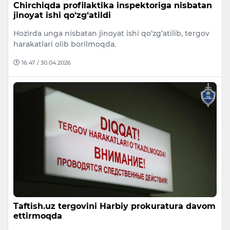
Chirchiqda profilaktika inspektoriga nisbatan
jinoyat ishi qo‘zg‘atildi
Hozirda unga nisbatan jinoyat ishi qo‘zg‘atilib, tergov
harakatlari olib borilmoqda.
16:47 / 30.04.2026
Taftish.uz tergovini Harbiy prokuratura davom
ettirmoqda