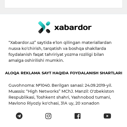
“Xabardor.uz” saytida eʼlon qilingan materiallardan
nusxa ko‘chirish, tarqatish va boshqa shakllarda
foydalanish faqat tahririyat yozma roziligi bilan
amalga oshirilishi mumkin.
ALOQA
REKLAMA
SAYT HAQIDA
FOYDALANISH SHARTLARI
Guvohnoma: №1040. Berilgan sanasi: 24.09.2019-yil.
Muassis: “High Networks” MChJ. Manzil: O'zbekiston
Respublikasi, Toshkent shahri, Yashnobod tumani,
Mavlono Riyoziy ko'chasi, 31А uy, 20 xonadon