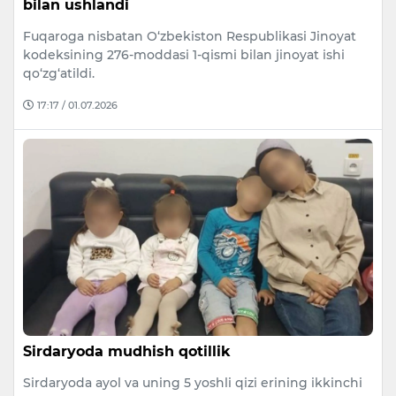
bilan ushlandi
Fuqaroga nisbatan O‘zbekiston Respublikasi Jinoyat
kodeksining 276-moddasi 1-qismi bilan jinoyat ishi
qo‘zg‘atildi.
17:17 / 01.07.2026
Sirdaryoda mudhish qotillik
Sirdaryoda ayol va uning 5 yoshli qizi erining ikkinchi