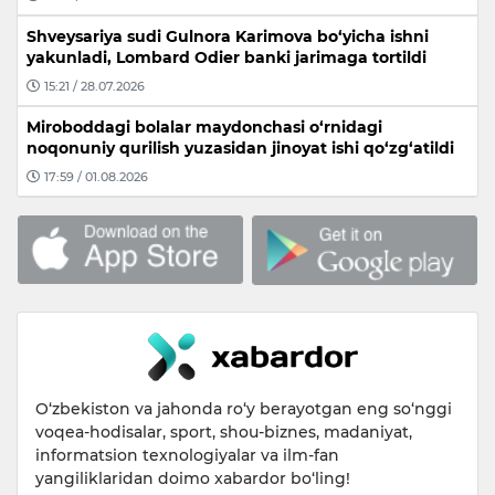
Shveysariya sudi Gulnora Karimova bo‘yicha ishni
yakunladi, Lombard Odier banki jarimaga tortildi
15:21 / 28.07.2026
Miroboddagi bolalar maydonchasi o‘rnidagi
noqonuniy qurilish yuzasidan jinoyat ishi qo‘zg‘atildi
17:59 / 01.08.2026
O‘zbekiston va jahonda ro‘y berayotgan eng so‘nggi
voqea-hodisalar, sport, shou-biznes, madaniyat,
informatsion texnologiyalar va ilm-fan
yangiliklaridan doimo xabardor bo‘ling!