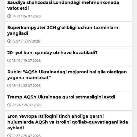
Saudiya shahzodasi Londondagi mehmonxonada
vafot etdi
14:10 / 24.07.2026
Superkompyuter JCH g‘olibligi uchun taxminlarni
yangiladi
12:57 / 12.07.2026
20-iyul kuni qanday ob-havo kuzatiladi?
15:49 / 19.07.2026
Rubio: “AQSh Ukrainadagi mojaroni hal qila oladigan
yagona mamlakat”
15:45 / 22.07.2026
Tramp AQSh Ukrainaga qurol sotmasligini aytdi
22:24 / 24.07.2026
Eron Yevropa Ittifoqini tinch aholiga qarshi
hujumlarda AQSh va Isroilni qo‘llab-quvvatlaganlikda
aybladi
12:27 / 25.07.2026