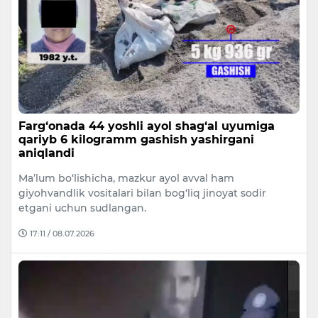
Farg‘onada 44 yoshli ayol shag‘al uyumiga
qariyb 6 kilogramm gashish yashirgani
aniqlandi
Ma’lum bo‘lishicha, mazkur ayol avval ham
giyohvandlik vositalari bilan bog‘liq jinoyat sodir
etgani uchun sudlangan.
17:11 / 08.07.2026