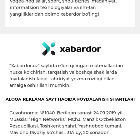
voqea-hodisalar, sport, shou-biznes, madaniyat,
informatsion texnologiyalar va ilm-fan
yangiliklaridan doimo xabardor bo‘ling!
“Xabardor.uz” saytida eʼlon qilingan materiallardan
nusxa ko‘chirish, tarqatish va boshqa shakllarda
foydalanish faqat tahririyat yozma roziligi bilan
amalga oshirilishi mumkin.
ALOQA
REKLAMA
SAYT HAQIDA
FOYDALANISH SHARTLARI
Guvohnoma: №1040. Berilgan sanasi: 24.09.2019-yil.
Muassis: “High Networks” MChJ. Manzil: O'zbekiston
Respublikasi, Toshkent shahri, Yashnobod tumani,
Mavlono Riyoziy ko'chasi, 31А uy, 20 xonadon