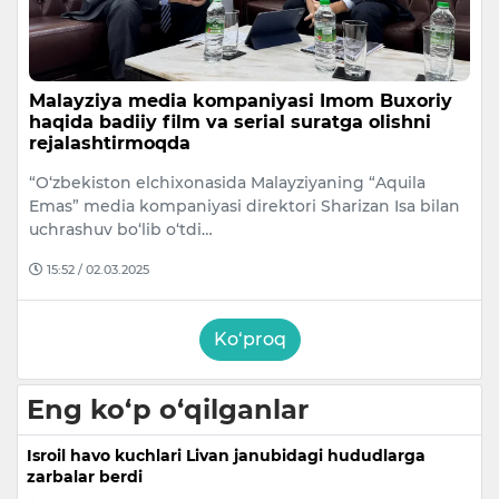
Malayziya media kompaniyasi Imom Buxoriy
haqida badiiy film va serial suratga olishni
rejalashtirmoqda
“O‘zbekiston elchixonasida Malayziyaning “Aquila
Emas” media kompaniyasi direktori Sharizan Isa bilan
uchrashuv bo‘lib o‘tdi…
15:52 / 02.03.2025
Ko‘proq
Eng ko‘p o‘qilganlar
Isroil havo kuchlari Livan janubidagi hududlarga
zarbalar berdi