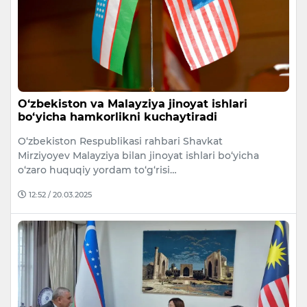
O‘zbekiston va Malayziya jinoyat ishlari
bo‘yicha hamkorlikni kuchaytiradi
O‘zbekiston Respublikasi rahbari Shavkat
Mirziyoyev Malayziya bilan jinoyat ishlari bo‘yicha
o‘zaro huquqiy yordam to‘g‘risi…
12:52 / 20.03.2025