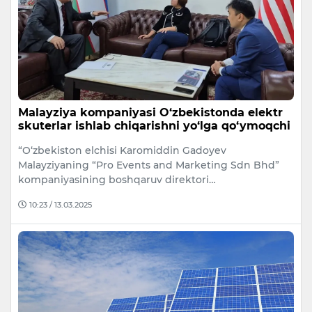
Malayziya kompaniyasi O‘zbekistonda elektr
skuterlar ishlab chiqarishni yo‘lga qo‘ymoqchi
“O‘zbekiston elchisi Karomiddin Gadoyev
Malayziyaning “Pro Events and Marketing Sdn Bhd”
kompaniyasining boshqaruv direktori…
10:23 / 13.03.2025