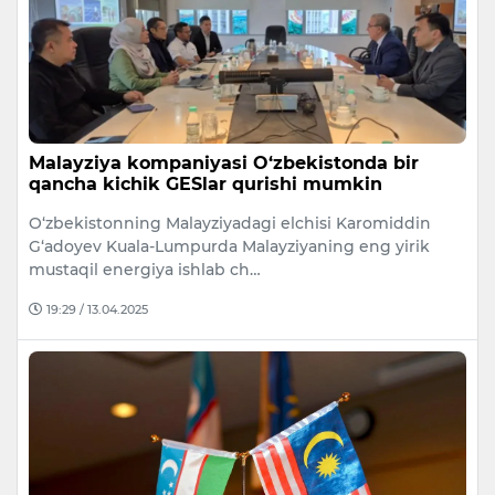
Malayziya kompaniyasi O‘zbekistonda bir
qancha kichik GESlar qurishi mumkin
O‘zbekistonning Malayziyadagi elchisi Karomiddin
G‘adoyev Kuala-Lumpurda Malayziyaning eng yirik
mustaqil energiya ishlab ch…
19:29 / 13.04.2025