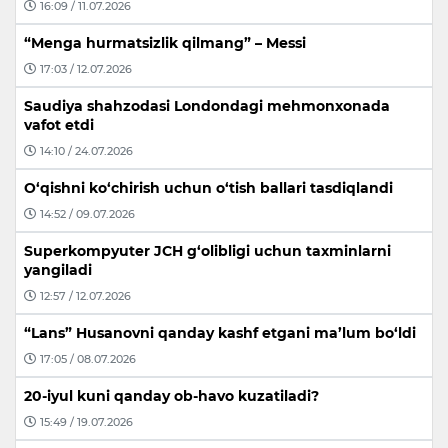
16:09 / 11.07.2026
“Menga hurmatsizlik qilmang” – Messi
17:03 / 12.07.2026
Saudiya shahzodasi Londondagi mehmonxonada
vafot etdi
14:10 / 24.07.2026
O‘qishni ko‘chirish uchun o‘tish ballari tasdiqlandi
14:52 / 09.07.2026
Superkompyuter JCH g‘olibligi uchun taxminlarni
yangiladi
12:57 / 12.07.2026
“Lans” Husanovni qanday kashf etgani ma’lum bo‘ldi
17:05 / 08.07.2026
20-iyul kuni qanday ob-havo kuzatiladi?
15:49 / 19.07.2026