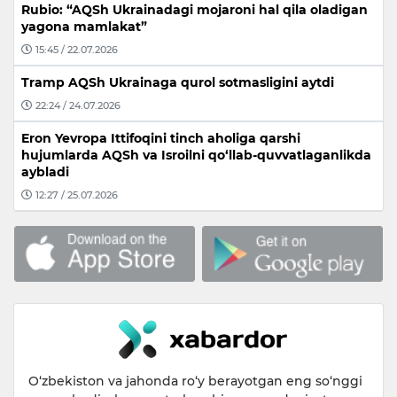
Rubio: “AQSh Ukrainadagi mojaroni hal qila oladigan
yagona mamlakat”
15:45 / 22.07.2026
Tramp AQSh Ukrainaga qurol sotmasligini aytdi
22:24 / 24.07.2026
Eron Yevropa Ittifoqini tinch aholiga qarshi
hujumlarda AQSh va Isroilni qo‘llab-quvvatlaganlikda
aybladi
12:27 / 25.07.2026
O‘zbekiston va jahonda ro‘y berayotgan eng so‘nggi