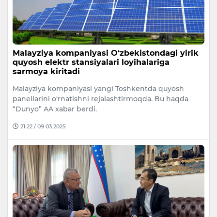
Malayziya kompaniyasi O‘zbekistondagi yirik
quyosh elektr stansiyalari loyihalariga
sarmoya kiritadi
Malayziya kompaniyasi yangi Toshkentda quyosh
panellarini o‘rnatishni rejalashtirmoqda. Bu haqda
“Dunyo” AA xabar berdi.
21:22 / 09.03.2025