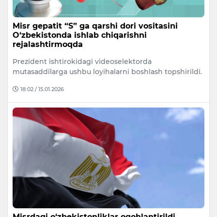
Misr gepatit “S” ga qarshi dori vositasini
O‘zbekistonda ishlab chiqarishni
rejalashtirmoqda
Prezident ishtirokidagi videoselektorda
mutasaddilarga ushbu loyihalarni boshlash topshirildi.
18:02 / 15.01.2026
Misrdagi o‘zbekistonliklar ogohlantirildi