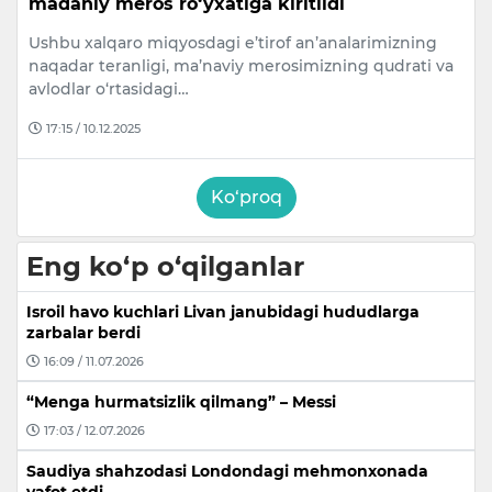
madaniy meros ro‘yxatiga kiritildi
Ushbu xalqaro miqyosdagi e’tirof an’analarimizning
naqadar teranligi, ma’naviy merosimizning qudrati va
avlodlar o‘rtasidagi…
17:15 / 10.12.2025
Ko‘proq
Eng ko‘p o‘qilganlar
Isroil havo kuchlari Livan janubidagi hududlarga
zarbalar berdi
16:09 / 11.07.2026
“Menga hurmatsizlik qilmang” – Messi
17:03 / 12.07.2026
Saudiya shahzodasi Londondagi mehmonxonada