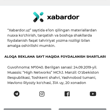
“Xabardor.uz” saytida eʼlon qilingan materiallardan
nusxa ko‘chirish, tarqatish va boshqa shakllarda
foydalanish faqat tahririyat yozma roziligi bilan
amalga oshirilishi mumkin.
ALOQA
REKLAMA
SAYT HAQIDA
FOYDALANISH SHARTLARI
Guvohnoma: №1040. Berilgan sanasi: 24.09.2019-yil.
Muassis: “High Networks” MChJ. Manzil: O'zbekiston
Respublikasi, Toshkent shahri, Yashnobod tumani,
Mavlono Riyoziy ko'chasi, 31А uy, 20 xonadon