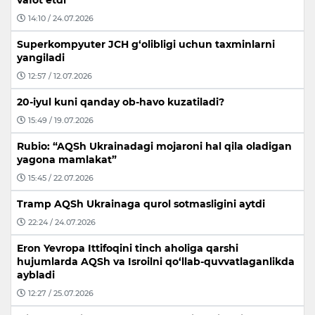
vafot etdi
14:10 / 24.07.2026
Superkompyuter JCH g‘olibligi uchun taxminlarni
yangiladi
12:57 / 12.07.2026
20-iyul kuni qanday ob-havo kuzatiladi?
15:49 / 19.07.2026
Rubio: “AQSh Ukrainadagi mojaroni hal qila oladigan
yagona mamlakat”
15:45 / 22.07.2026
Tramp AQSh Ukrainaga qurol sotmasligini aytdi
22:24 / 24.07.2026
Eron Yevropa Ittifoqini tinch aholiga qarshi
hujumlarda AQSh va Isroilni qo‘llab-quvvatlaganlikda
aybladi
12:27 / 25.07.2026