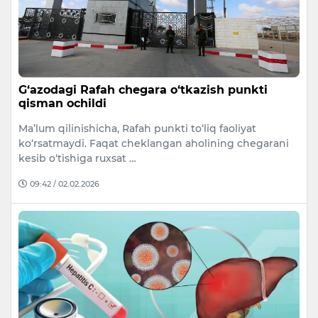
G‘azodagi Rafah chegara o‘tkazish punkti
qisman ochildi
Ma’lum qilinishicha, Rafah punkti to‘liq faoliyat
ko‘rsatmaydi. Faqat cheklangan aholining chegarani
kesib o‘tishiga ruxsat …
09:42 / 02.02.2026