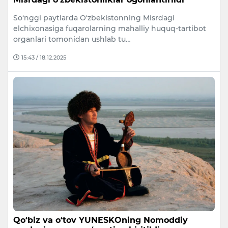
So‘nggi paytlarda O‘zbekistonning Misrdagi
elchixonasiga fuqarolarning mahalliy huquq-tartibot
organlari tomonidan ushlab tu…
15:43 / 18.12.2025
Qo‘biz va o‘tov YUNESKOning Nomoddiy