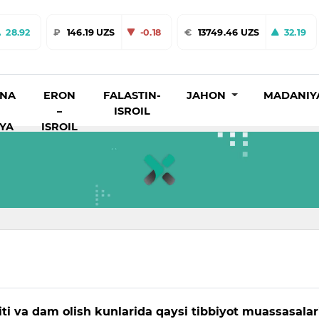
28.92
₽
146.19 UZS
-0.18
€
13749.46 UZS
32.19
INA
ERON
FALASTIN-
JAHON
MADANIY
–
ISROIL
IYA
ISROIL
ti va dam olish kunlarida qaysi tibbiyot muassasalar