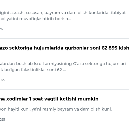
igini asrash, xususan, bayram va dam olish kunlarida tibbiyot
aoliyatini muvofiqlashtirib borish…
26
‘azo sektoriga hujumlarida qurbonlar soni 62 895 kis
yabrdan boshlab Isroil armiyasining G‘azo sektoriga hujumlari
k bo‘lgan falastinliklar soni 62 …
2025
a xodimlar 1 soat vaqtli ketishi mumkin
on hayiti kuni, ya’ni rasmiy bayram va dam olish kuni.
2025