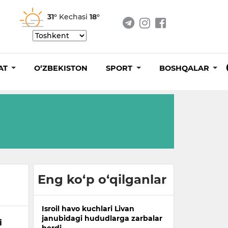
31°
Kechasi
18°
AT
O‘ZBEKISTON
SPORT
BOSHQALAR
Eng ko‘p o‘qilganlar
Isroil havo kuchlari Livan
janubidagi hududlarga zarbalar
i