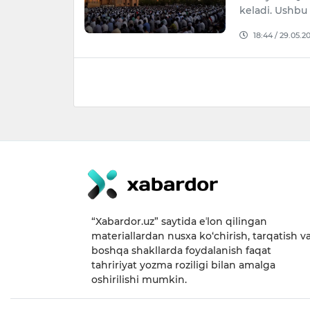
keladi. Ushbu
18:44 / 29.05.2
“Xabardor.uz” saytida eʼlon qilingan
materiallardan nusxa ko‘chirish, tarqatish v
boshqa shakllarda foydalanish faqat
tahririyat yozma roziligi bilan amalga
oshirilishi mumkin.