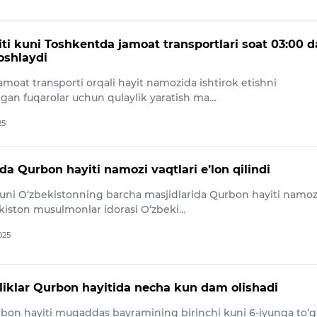
ti kuni Toshkentda jamoat transportlari soat 03:00 
oshlaydi
moat transporti orqali hayit namozida ishtirok etishni
tgan fuqarolar uchun qulaylik yaratish ma…
25
a Qurbon hayiti namozi vaqtlari e’lon qilindi
kuni O‘zbekistonning barcha masjidlarida Qurbon hayiti namoz
ekiston musulmonlar idorasi O‘zbeki…
025
liklar Qurbon hayitida necha kun dam olishadi
rbon hayiti muqaddas bayramining birinchi kuni 6-iyunga to‘g‘