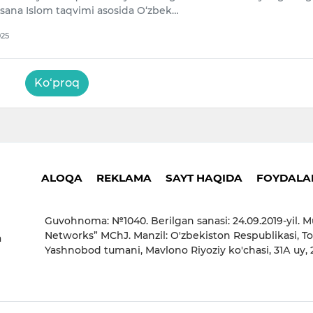
 sana Islom taqvimi asosida O‘zbek…
025
Ko‘proq
ALOQA
REKLAMA
SAYT HAQIDA
FOYDALAN
Guvohnoma: №1040. Berilgan sanasi: 24.09.2019-yil. M
Networks” MChJ. Manzil: O'zbekiston Respublikasi, To
a
Yashnobod tumani, Mavlono Riyoziy ko'chasi, 31А uy,