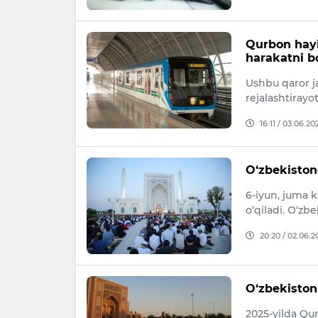
Qurbon hayi
harakatni b
Ushbu qaror ja
rejalashtirayo
16:11 / 03.06.20
O‘zbekistond
6-iyun, juma 
o‘qiladi. O‘zb
20:20 / 02.06.2
O‘zbekiston
2025-yilda Qu