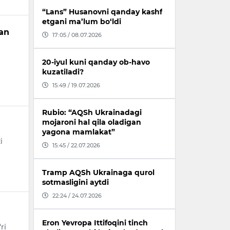
“Lans” Husanovni qanday kashf
etgani ma’lum bo‘ldi
dan
17:05 / 08.07.2026
20-iyul kuni qanday ob-havo
kuzatiladi?
15:49 / 19.07.2026
Rubio: “AQSh Ukrainadagi
mojaroni hal qila oladigan
yagona mamlakat”
i
15:45 / 22.07.2026
Tramp AQSh Ukrainaga qurol
sotmasligini aytdi
22:24 / 24.07.2026
Eron Yevropa Ittifoqini tinch
ri