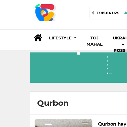
$
11915.64 UZS
LIFESTYLE
TOJ
UKRA
MAHAL
–
ROSS
Qurbon
Qurbon hayi