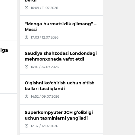
berdi
16:09 / 11.07.2026
“Menga hurmatsizlik qilmang” –
Messi
17:03 / 12.07.2026
higa
Saudiya shahzodasi Londondagi
mehmonxonada vafot etdi
14:10 / 24.07.2026
O‘qishni ko‘chirish uchun o‘tish
ballari tasdiqlandi
14:52 / 09.07.2026
Superkompyuter JCH g‘olibligi
uchun taxminlarni yangiladi
12:57 / 12.07.2026