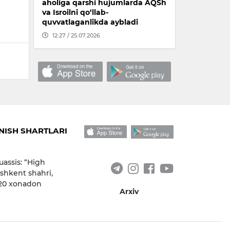
aholiga qarshi hujumlarda AQSh
va Isroilni qo‘llab-
quvvatlaganlikda aybladi
12:27 / 25.07.2026
ISH SHARTLARI
uassis: “High
shkent shahri,
 20 xonadon
Arxiv