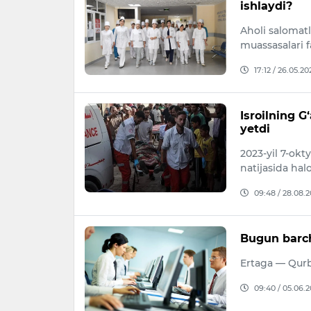
ishlaydi?
Aholi salomatl
muassasalari f
17:12 / 26.05.20
Isroilning G
yetdi
2023-yil 7-okt
natijasida halo
09:48 / 28.08.
Bugun barch
Ertaga — Qurb
09:40 / 05.06.