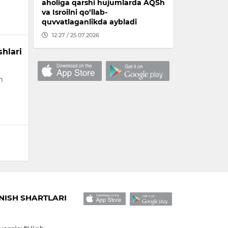
aholiga qarshi hujumlarda AQSh
va Isroilni qo‘llab-
quvvatlaganlikda aybladi
12:27 / 25.07.2026
shlari
m
ISH SHARTLARI