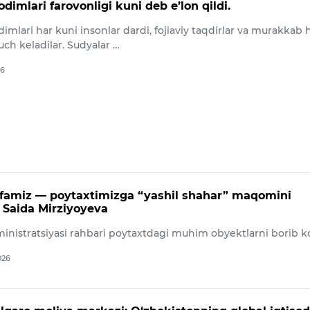
odimlari farovonligi kuni deb e’lon qildi.
dimlari har kuni insonlar dardi, fojiaviy taqdirlar va murakkab 
uch keladilar. Sudyalar …
26
ifamiz — poytaxtimizga “yashil shahar” maqomini
– Saida Mirziyoyeva
inistratsiyasi rahbari poytaxtdagi muhim obyektlarni borib ko
026