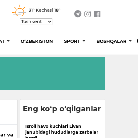
31°
Kechasi
18°
AT
O‘ZBEKISTON
SPORT
BOSHQALAR
Eng ko‘p o‘qilganlar
Isroil havo kuchlari Livan
janubidagi hududlarga zarbalar
lar va