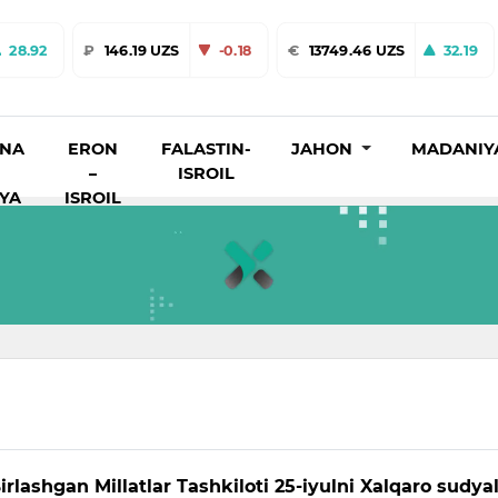
28.92
₽
146.19 UZS
-0.18
€
13749.46 UZS
32.19
INA
ERON
FALASTIN-
JAHON
MADANIY
–
ISROIL
IYA
ISROIL
irlashgan Millatlar Tashkiloti 25-iyulni Xalqaro sudya