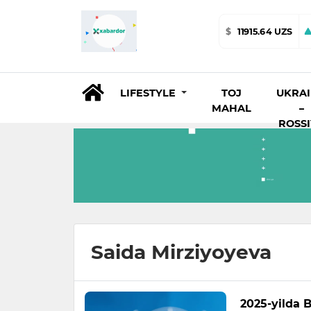
$
11915.64 UZS
LIFESTYLE
TOJ
UKRA
MAHAL
–
ROSS
Saida Mirziyoyeva
2025-yilda B