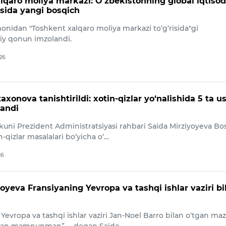
lqaro moliya markazi: O‘zbekistonning global iqtiso
asida yangi bosqich
onidan "Toshkent xalqaro moliya markazi to‘g‘risida"gi
viy qonun imzolandi.
026
axonova tanishtirildi: xotin-qizlar yo‘nalishida 5 ta u
landi
 kuni Prezident Administratsiyasi rahbari Saida Mirziyoyeva Bo
n-qizlar masalalari bo‘yicha o‘…
26
oyeva Fransiyaning Yevropa va tashqi ishlar vaziri bi
Yevropa va tashqi ishlar vaziri Jan-Noel Barro bilan o‘tgan ma