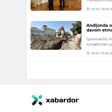
muloqotimizd
09:43 / 30.06.
Andijonda oq
davom etm
Quvonarlisi, 
xonadonlari ya
18:40 / 27.06.2