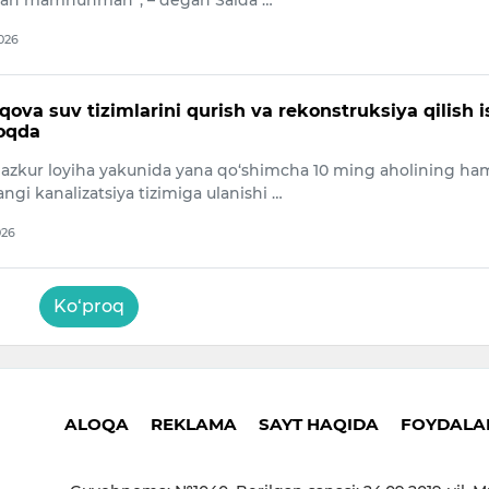
an mamnunman”, – degan Saida …
2026
ova suv tizimlarini qurish va rekonstruksiya qilish i
oqda
mazkur loyiha yakunida yana qo‘shimcha 10 ming aholining ha
ngi kanalizatsiya tizimiga ulanishi …
026
Ko‘proq
ALOQA
REKLAMA
SAYT HAQIDA
FOYDALAN