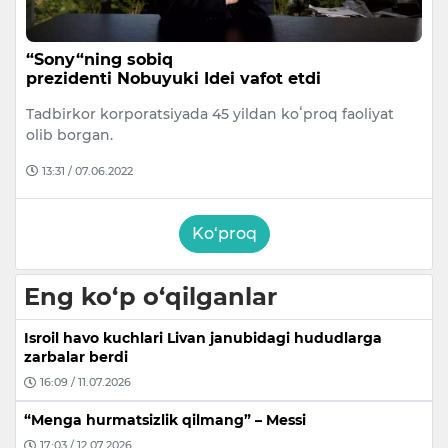
“Sony“ning sobiq
prezidenti Nobuyuki Idei vafot etdi
Tadbirkor korporatsiyada 45 yildan koʻproq faoliyat
olib borgan.
13:31 / 07.06.2022
Ko‘proq
Eng ko‘p o‘qilganlar
Isroil havo kuchlari Livan janubidagi hududlarga
zarbalar berdi
16:09 / 11.07.2026
“Menga hurmatsizlik qilmang” – Messi
17:03 / 12.07.2026