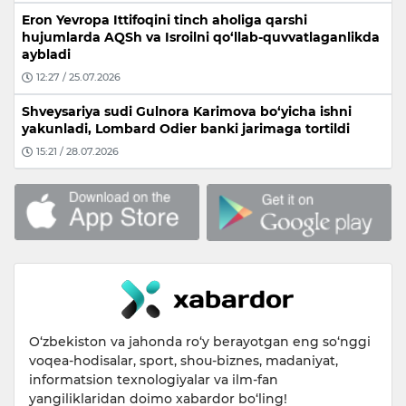
Eron Yevropa Ittifoqini tinch aholiga qarshi
hujumlarda AQSh va Isroilni qo‘llab-quvvatlaganlikda
aybladi
12:27 / 25.07.2026
Shveysariya sudi Gulnora Karimova bo‘yicha ishni
yakunladi, Lombard Odier banki jarimaga tortildi
15:21 / 28.07.2026
O‘zbekiston va jahonda ro‘y berayotgan eng so‘nggi
voqea-hodisalar, sport, shou-biznes, madaniyat,
informatsion texnologiyalar va ilm-fan
yangiliklaridan doimo xabardor bo‘ling!