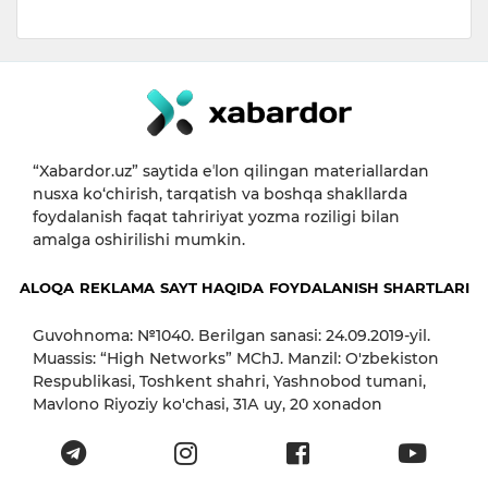
“Xabardor.uz” saytida eʼlon qilingan materiallardan
nusxa ko‘chirish, tarqatish va boshqa shakllarda
foydalanish faqat tahririyat yozma roziligi bilan
amalga oshirilishi mumkin.
ALOQA
REKLAMA
SAYT HAQIDA
FOYDALANISH SHARTLARI
Guvohnoma: №1040. Berilgan sanasi: 24.09.2019-yil.
Muassis: “High Networks” MChJ. Manzil: O'zbekiston
Respublikasi, Toshkent shahri, Yashnobod tumani,
Mavlono Riyoziy ko'chasi, 31А uy, 20 xonadon