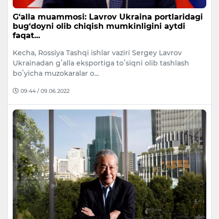
G‘alla muammosi: Lavrov Ukraina portlaridagi
bug‘doyni olib chiqish mumkinligini aytdi
faqat...
Kecha, Rossiya Tashqi ishlar vaziri Sergey Lavrov
Ukrainadan gʻalla eksportiga toʻsiqni olib tashlash
boʻyicha muzokaralar o…
09:44 / 09.06.2022