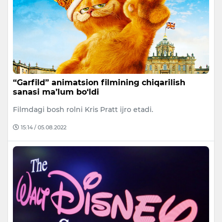
“Garfild” animatsion filmining chiqarilish
sanasi ma’lum bo‘ldi
Filmdagi bosh rolni Kris Pratt ijro etadi.
15:14 / 05.08.2022