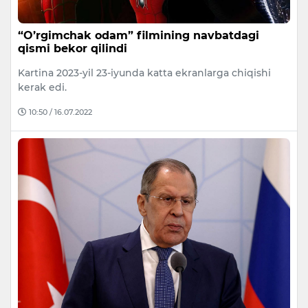
“O’rgimchak odam” filmining navbatdagi
qismi bekor qilindi
Kartina 2023-yil 23-iyunda katta ekranlarga chiqishi
kerak edi.
10:50 / 16.07.2022