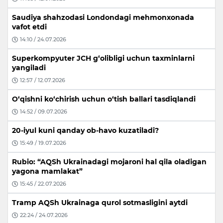
Saudiya shahzodasi Londondagi mehmonxonada
vafot etdi
14:10 / 24.07.2026
Superkompyuter JCH g‘olibligi uchun taxminlarni
yangiladi
12:57 / 12.07.2026
O‘qishni ko‘chirish uchun o‘tish ballari tasdiqlandi
14:52 / 09.07.2026
20-iyul kuni qanday ob-havo kuzatiladi?
15:49 / 19.07.2026
Rubio: “AQSh Ukrainadagi mojaroni hal qila oladigan
yagona mamlakat”
15:45 / 22.07.2026
Tramp AQSh Ukrainaga qurol sotmasligini aytdi
22:24 / 24.07.2026