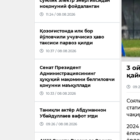
сўмлик электр энергиясидан
ноқонуний фойдаланган
11:24 / 08.08.2026
Қозоғистонда илк бор
йўловчили учувчисиз ҳаво
таксиси парвоз қилди
10:37 / 08.08.2026
3 о
Сенат Президент
Администрациясининг
қай
ҳуқуқий мақомини белгиловчи
қонунни маъқуллади
09:2
10:33 / 08.08.2026
Соғл
стат
Таниқли актёр Абдуманнон
чақи
Убайдуллаев вафот этди
09:26 / 08.08.2026
2024
ёлғо