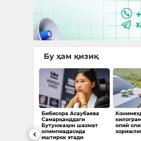
Бу ҳам қизиқ
да юк
Бибисора Асаубаева
Конимехд
ЙТҲга
Самарқанддаги
килогра
довчи ҳалок
Бутунжаҳон шахмат
опий оли
олимпиадасида
хорижли
иштирок этади