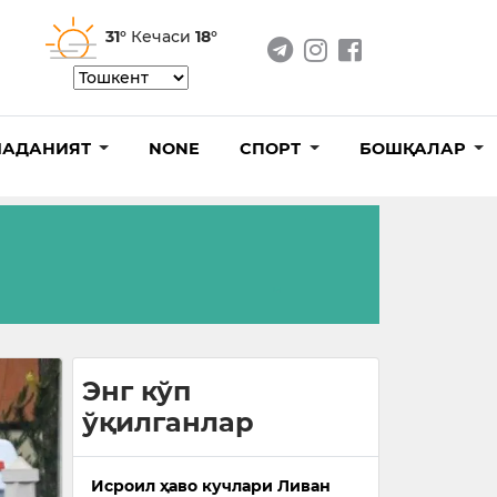
31°
Кечаси
18°
АДАНИЯТ
NONE
СПОРТ
БОШҚАЛАР
Энг кўп
ўқилганлар
Исроил ҳаво кучлари Ливан