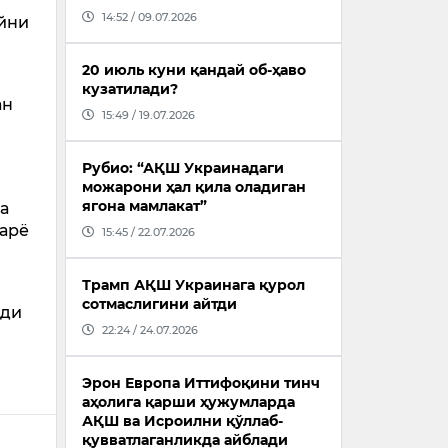
14:52 / 09.07.2026
айни
20 июль куни қандай об-ҳаво
кузатилади?
ан
15:49 / 19.07.2026
Рубио: “АҚШ Украинадаги
можарони ҳал қила оладиган
ягона мамлакат”
да
дарё
15:45 / 22.07.2026
Трамп АҚШ Украинага қурол
сотмаслигини айтди
нди
22:24 / 24.07.2026
Эрон Европа Иттифоқини тинч
аҳолига қарши ҳужумларда
АҚШ ва Исроилни қўллаб-
қувватлаганликда айблади