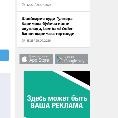
12:27 / 25.07.2026
Швейсария суди Гулнора
Каримова бўйича ишни
якунлади, Lombard Odier
банки жаримага тортилди
15:21 / 28.07.2026