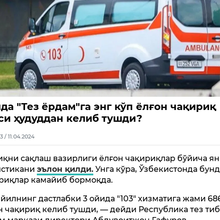
йда "Тез ёрдам"га энг кўп ёлғон чақириқ
си ҳудуддан келиб тушди?
3 / 11.04.2024
иқни сақлаш вазирлиги ёлғон чақириқлар бўйича ян
истикани
эълон қилди.
Унга кўра, Ўзбекистонда бун
риқлар камайиб бормоқда.
 йилнинг дастлабки 3 ойида "103" хизматига жами 686
н чақириқ келиб тушди, — дейди Республика тез ти