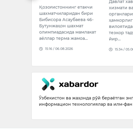
илоятида MAN
Давлат ха
Қозоғистоннинг етакчи
машинаси
хизмати в
шахматчиларидан бири
содир бўлган
органлари
Бибисора Асаубаева 46-
т ҳодисаси
ҳамкорлиг
Бутунжаҳон шахмат
йдовчи воқеа
вилоятида
олимпиадасида мамлакат
тезкор та
аёллар терма жамоа…
йир…
26
15:16 / 06.08.2026
15:34 / 05.
Ўзбекистон ва жаҳонда рўй бераётган энг 
информацион технологиялар ва илм-фан 