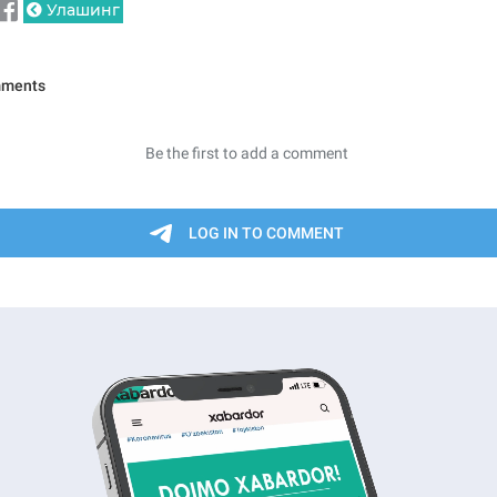
Улашинг