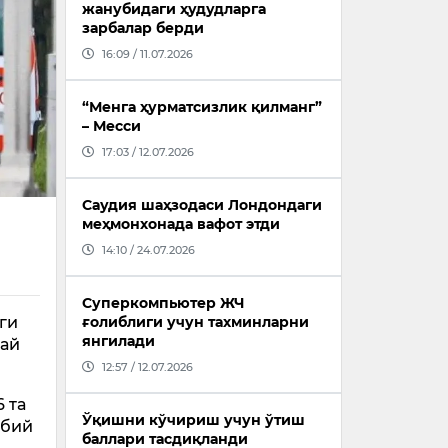
жанубидаги ҳудудларга
зарбалар берди
16:09 / 11.07.2026
“Менга ҳурматсизлик қилманг”
– Месси
17:03 / 12.07.2026
Саудия шаҳзодаси Лондондаги
меҳмонхонада вафот этди
14:10 / 24.07.2026
Суперкомпьютер ЖЧ
ги
ғолиблиги учун тахминларни
янгилади
дай
12:57 / 12.07.2026
 та
Ўқишни кўчириш учун ўтиш
ббий
баллари тасдиқланди