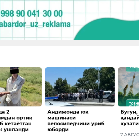
а 2
Андижонда юк
Бугун,
ммдан ортиқ
машинаси
қандай
б кетаётган
велосипедчини уриб
кузат
к ушланди
юборди
7 АВГУ