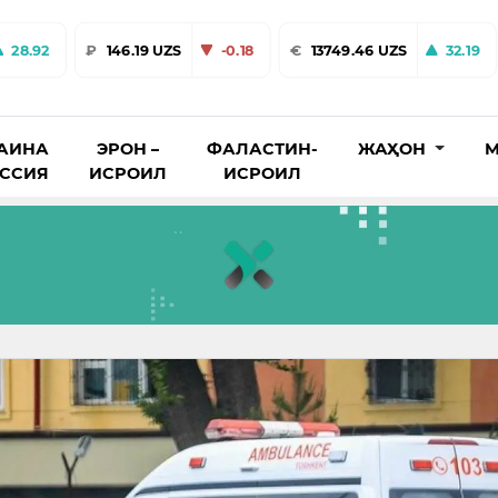
28.92
₽
146.19 UZS
-0.18
€
13749.46 UZS
32.19
АИНА
ЭРОН –
ФАЛАСТИН-
ЖАҲОН
М
ОССИЯ
ИСРОИЛ
ИСРОИЛ