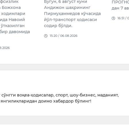
вфсизлик
Бугун, 6 август куни
ПРОГНОЗ
а Божхона
Андижон шаҳрининг
дан 7 ав
 ходимлари
Пирмуҳаммедов кўчасида
16:51 /
ида Навоий
йўл-транспорт ҳодисаси
 ўтказилган
содир бўлди.
дбир давомида
15:20 / 06.08.2026
08.2026
сўнгги воқеа-ҳодисалар, спорт, шоу-бизнес, маданият,
янгиликларидан доимо хабардор бўлинг!