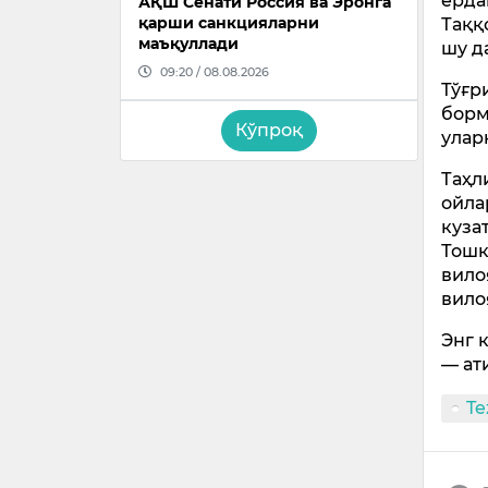
ёрда
АҚШ Сенати Россия ва Эронга
қарши санкцияларни
Таққ
маъқуллади
шу д
09:20 / 08.08.2026
Тўғр
борм
Кўпроқ
улар
Таҳл
ойла
куза
Тошк
вило
вило
Энг 
— ати
Te