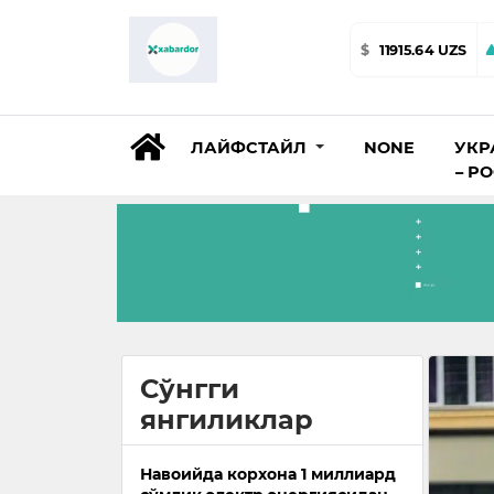
$
11915.64 UZS
ЛАЙФСТАЙЛ
NONE
УКР
– Р
Сўнгги
янгиликлар
Навоийда корхона 1 миллиард