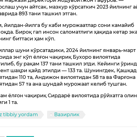
м маркази директори Абдувоитжон Гафуров. —
ослаш учун айтсак, мазкур кўрсаткич 2023 йилнинг 
аврида 893 тани ташкил этган.
и, йилдан-йилга бу каби мурожаатлар сони камайиб
оқда. Бироқ гап инсон саломатлиги ҳақида кетар эк
нинг биттаси ҳам кўп.
иллар шуни кўрсатадики, 2024 йилнинг январь-март
рида энг кўп ёлғон чақириқ Бухоро вилоятида
тилиб, бу рақам 137 тани ташкил этди. Кейинги ўрин
ент шаҳри қайд этилди — 133 та. Шунингдек, Қашқа
ятидан 110 та, Андижон вилоятидан 58 та ва Фарғона
ятидан 57 та ана шундай мурожаат келиб тушган.
кам ёлғон чақириқ Сирдарё вилоятида рўйхатга оли
ги 1 та.
z tibbiy yordam
Вазирлик