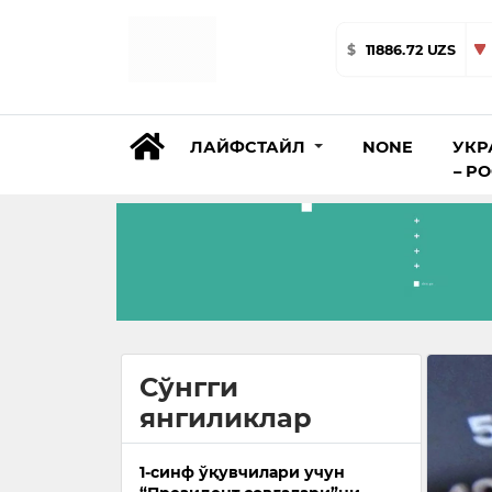
$
11886.72 UZS
ЛАЙФСТАЙЛ
NONE
УКР
– Р
Сўнгги
янгиликлар
1-синф ўқувчилари учун