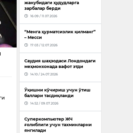
жанубидаги ҳудудларга
зарбалар берди
16:09 / 11.07.2026
“Менга ҳурматсизлик қилманг”
– Месси
17:03 / 12.07.2026
и
Саудия шаҳзодаси Лондондаги
меҳмонхонада вафот этди
14:10 / 24.07.2026
Ўқишни кўчириш учун ўтиш
баллари тасдиқланди
ги
14:52 / 09.07.2026
,
Суперкомпьютер ЖЧ
ғолиблиги учун тахминларни
янгилади