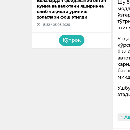
Болалардан фойдаланиб олтин
Шу б
қуйма ва валютани яширинча
модд
олиб чиқишга уриниш
ўзга
ҳолатлари фош этилди
тўғр
15:52 / 05.08.2026
этил
Унда
Кўпроқ
кўрс
ёки 
авто
хари
бара
миқд
Ушбу
этад
А