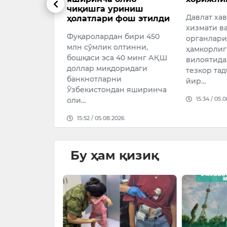
ар фош
чиқишга уриниш
Давлат ха
ҳолатлари фош этилди
хизмати в
Фуқаролардан бири 450
органлари
026
млн сўмлик олтинни,
ҳамкорлиг
бошқаси эса 40 минг АҚШ
вилоятида
доллар миқдоридаги
тезкор та
банкнотларни
йир…
Ўзбекистондан яширинча
15:34 / 05.
оли…
15:52 / 05.08.2026
Бу ҳам қизиқ