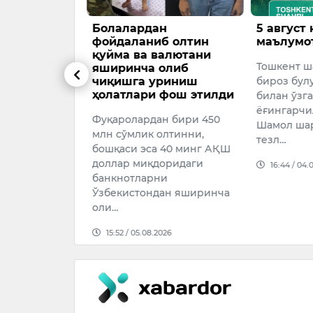
н
Болалардан
5 август 
и
фойдаланиб олтин
маълумо
 учун
қуйма ва валютани
Тошкент ш
яратиш
яширинча олиб
воз кечди
чиқишга уриниш
бироз булу
ҳолатлари фош этилди
билан ўзга
ор
ёғингарчи
Фуқаролардан бири 450
бажарувчи
Шамол шар
млн сўмлик олтинни,
якшанба куни
тезл…
бошқаси эса 40 минг АҚШ
зидент Трамп
доллар миқдоридаги
ига
16:44 / 04.
банкнотларни
тўлаш учун 1,
Ўзбекистондан яширинча
оли…
026
15:52 / 05.08.2026