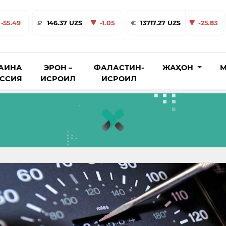
-55.49
₽
146.37 UZS
-1.05
€
13717.27 UZS
-25.83
АИНА
ЭРОН –
ФАЛАСТИН-
ЖАҲОН
М
ОССИЯ
ИСРОИЛ
ИСРОИЛ