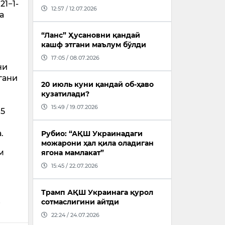
21−1-
12:57 / 12.07.2026
а
“Ланс” Ҳусановни қандай
кашф этгани маълум бўлди
17:05 / 08.07.2026
ни
гани
20 июль куни қандай об-ҳаво
кузатилади?
15:49 / 19.07.2026
15
)
.
Рубио: “АҚШ Украинадаги
можарони ҳал қила оладиган
м
ягона мамлакат”
15:45 / 22.07.2026
Трамп АҚШ Украинага қурол
сотмаслигини айтди
22:24 / 24.07.2026