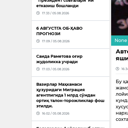
“Президент совғалари”ни
етказиш бошланди
17:33 / 05.08.2026
6 АВГУСТГА ОБ-ҲАВО
ПРОГНОЗИ
None
17:09 / 05.08.2026
Авт
Саида Раметова оғир
яши
жудоликка учради
16:3
17:03 / 05.08.2026
Бу ҳ
Вазирлар Маҳкамаси
жамо
ҳузуридаги Миграция
лойи
агентлигида 1 млрд сўмдан
кунд
ортиқ талон-торожликлар фош
этилди.
хусу
нарх
16:02 / 05.08.2026
сохт