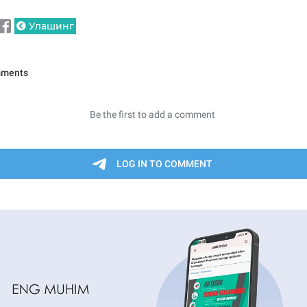
Улашинг