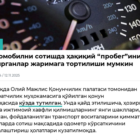
омобилни сотишда ҳақиқий “пробег”ин
рганлар жаримага тортилиши мумкин
4 / 12.11.2025
ақда Олий Мажлис Қонунчилик палатаси томонидан
атчилик муҳокамасига қўйилган қонун
ҳасида
кўзда тутилган.
Унда қайд этилишича, ҳозир
а ижтимоий хавфли қилмишларнинг янги шакллари
сан, фойдаланилган транспорт воситаларини қиммат
ларда сотиш мақсадида одометр кўрсаткичини
алаштириш ҳолатлари кузатилмоқда.