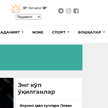
31°
Кечаси
18°
АДАНИЯТ
NONE
СПОРТ
БОШҚАЛАР
Энг кўп
ўқилганлар
Исроил ҳаво кучлари Ливан