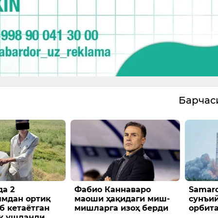
Барча
а 2
Фабио Каннаваро
Samar
ммдан ортиқ
маоши ҳақидаги миш-
сунъи
б кетаётган
мишларга изоҳ берди
орбит
к ушланди