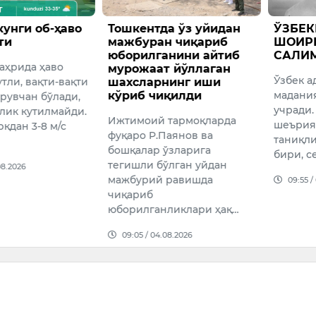
кунги об-ҳаво
Тошкентда ўз уйидан
​ЎЗБЕ
ти
мажбуран чиқариб
ШОИР
юборилганини айтиб
САЛИ
аҳрида ҳаво
мурожаат йўллаган
Ўзбек а
тли, вақти-вақти
шахсларнинг иши
кўриб чиқилди
мадани
рувчан бўлади,
учради.
лик кутилмайди.
Ижтимоий тармоқларда
шеърия
қдан 3-8 м/с
фуқаро Р.Паянов ва
таниқл
бошқалар ўзларига
бири, с
тегишли бўлган уйдан
08.2026
мажбурий равишда
09:55 /
чиқариб
юборилганликлари ҳақ…
09:05 / 04.08.2026