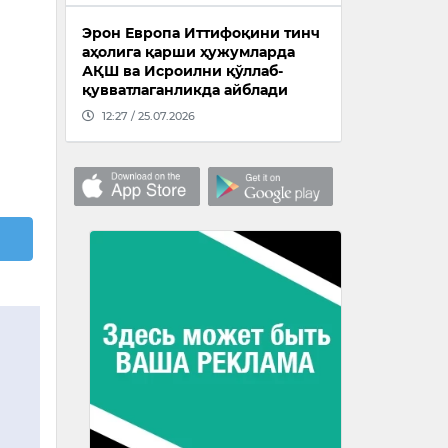
Эрон Европа Иттифоқини тинч
аҳолига қарши ҳужумларда
АҚШ ва Исроилни қўллаб-
қувватлаганликда айблади
12:27 / 25.07.2026