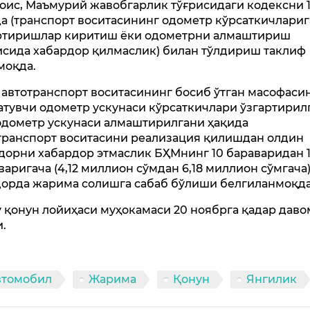
оис, Маъмурий жавобгарлик тўғрисидаги кодексни 1
а (транспорт воситасининг одометр кўрсаткичлариг
ртиришлар киритиш ёки одометрни алмаштириш
исида хабардор қилмаслик) билан тўлдириш таклиф
моқда.
 автотранспорт воситасининг босиб ўтган масофаси
атувчи одометр ускунаси кўрсаткичлари ўзгартирил
одометр ускунаси алмаштирилгани ҳақида
транспорт воситасини реализация қилишдан олдин
дорни хабардор этмаслик БҲМнинг 10 бараваридан 
варигача (4,12 миллион сўмдан 6,18 миллион сўмгача
орда жарима солишга сабаб бўлиши белгиланмоқда
 қонун лойиҳаси муҳокамаси 20 ноябрга қадар даво
и.
втомобил
Жарима
Қонун
Янгилик