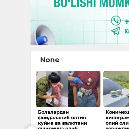
None
Маҳкамаси
Болалардан
Конимехд
 Миграция
фойдаланиб олтин
килогра
а 1 млрд
қуйма ва валютани
опий оли
иқ талон-
яширинча олиб
хорижли