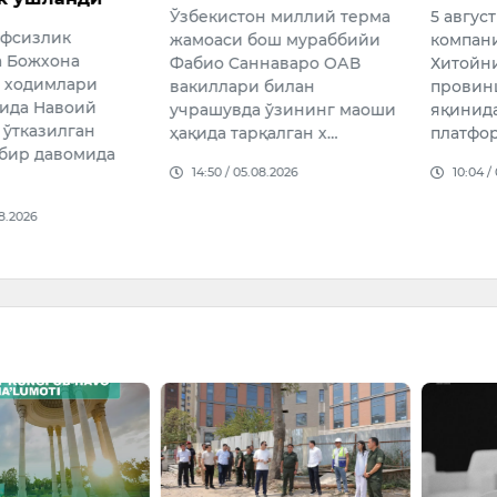
Ўзбекистон миллий терма
5 авгус
вфсизлик
жамоаси бош мураббийи
компан
а Божхона
Фабио Cаннаваро ОАВ
Хитойн
 ходимлари
вакиллари билан
провин
ида Навоий
учрашувда ўзининг маоши
яқинида
 ўтказилган
ҳақида тарқалган х…
платфо
дбир давомида
14:50 / 05.08.2026
10:04 /
08.2026