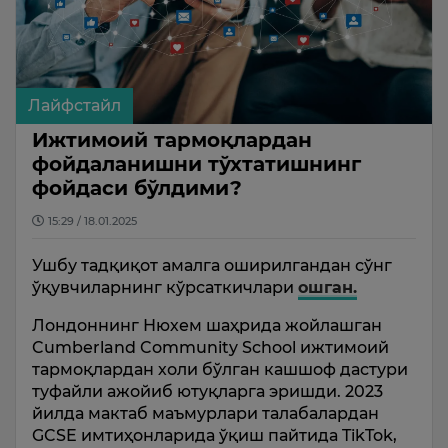
Лайфстайл
Ижтимоий тармоқлардан
фойдаланишни тўхтатишнинг
фойдаси бўлдими?
15:29 / 18.01.2025
Ушбу тадқиқот амалга оширилгандан сўнг
ўқувчиларнинг кўрсаткичлари
ошган.
Лондоннинг Нюхем шаҳрида жойлашган
Cumberland Community School ижтимоий
тармоқлардан холи бўлган кашшоф дастури
туфайли ажойиб ютуқларга эришди. 2023
йилда мактаб маъмурлари талабалардан
GCSE имтиҳонларида ўқиш пайтида TikTok,