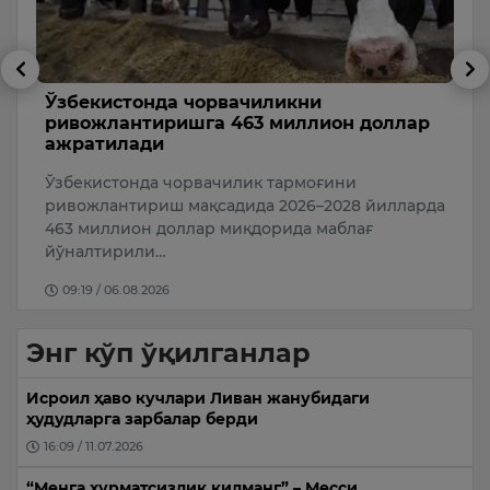
Андижонда юк машинаси
Б
р
велосипедчини уриб юборди
Б
и
Бугун, 6 август куни Андижон шаҳрининг
Қ
Пирмуҳаммедов кўчасида йўл-транспорт
да
Б
ҳодисаси содир бўлди.
о
15:20 / 06.08.2026
Энг кўп ўқилганлар
Исроил ҳаво кучлари Ливан жанубидаги
ҳудудларга зарбалар берди
16:09 / 11.07.2026
“Менга ҳурматсизлик қилманг” – Месси