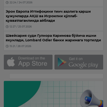
22:24 / 24.07.2026
Эрон Европа Иттифоқини тинч аҳолига қарши
ҳужумларда АҚШ ва Исроилни қўллаб-
қувватлаганликда айблади
12:27 / 25.07.2026
Швейсария суди Гулнора Каримова бўйича ишни
якунлади, Lombard Odier банки жаримага тортилди
15:21 / 28.07.2026