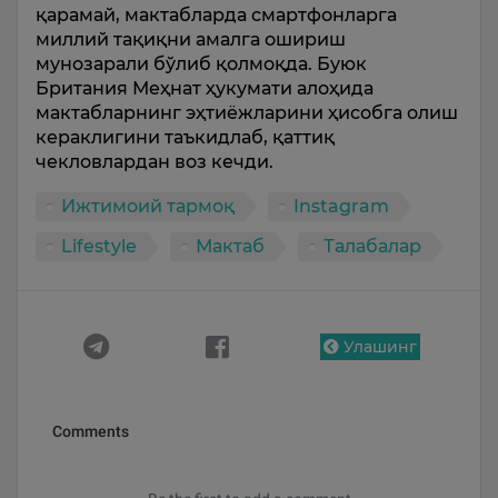
қарамай, мактабларда смартфонларга
миллий тақиқни амалга ошириш
мунозарали бўлиб қолмоқда. Буюк
Британия Меҳнат ҳукумати алоҳида
мактабларнинг эҳтиёжларини ҳисобга олиш
кераклигини таъкидлаб, қаттиқ
чекловлардан воз кечди.
Ижтимоий тармоқ
Instagram
Lifestyle
Мактаб
Талабалар
Улашинг