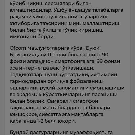
кўриб чиқиш сессиялари билан
алмаштирдилар. Ушбу ёндашув талабаларга
рақамли ўйин-кулгиларнинг уларнинг
эътиборига таъсирини минималлаштириш
билан бирга ўқишга тўлиқ киришиш
имконини берди.
Ofcom маълумотларига кўра , Буюк
Британиядаги 11 ёшли болаларнинг 90
фоизи аллақачон смартфонга эга, 99 фоизи
эса интернетда вақт ўтказишади.
Тадқиқотлар шуни кўрсатдики, ижтимоий
тармоқлардан ортиқча фойдаланиш
ёшларнинг руҳий саломатлиги ёмонлашиши
ва академик кўрсаткичларнинг пасайиши
билан боғлиқ. Самарали смартфон
тақиқланган мактабларда тест баллари
юмшоқроқ сиёсатга эга мактабларга
қараганда 1-2 балл юқори.
Бундай дастурларнинг муваффақиятига