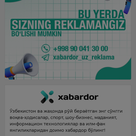
Ўзбекистон ва жаҳонда рўй бераётган энг сўнгги
воқеа-ҳодисалар, спорт, шоу-бизнес, маданият,
информацион технологиялар ва илм-фан
янгиликларидан доимо хабардор бўлинг!