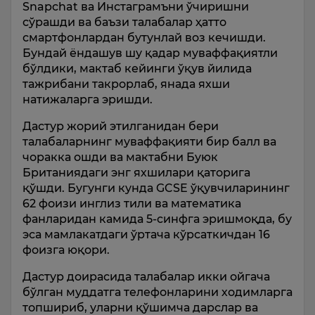
Snapchat ва Инстаграмъни ўчиришни
сўрашди ва баъзи талабалар ҳатто
смартфонлардан бутунлай воз кечишди.
Бундай ёндашув шу қадар муваффақиятли
бўлдики, мактаб кейинги ўқув йилида
тажрибани такрорлаб, янада яхши
натижаларга эришди.
Дастур жорий этилганидан бери
талабаларнинг муваффақияти бир балл ва
чоракка ошди ва мактабни Буюк
Британиядаги энг яхшилари қаторига
қўшди. Бугунги кунда GCSE ўқувчиларининг
62 фоизи инглиз тили ва математика
фанларидан камида 5-синфга эришмоқда, бу
эса мамлакатдаги ўртача кўрсаткичдан 16
фоизга юқори.
Дастур доирасида талабалар икки ойгача
бўлган муддатга телефонларини ходимларга
топшириб, уларни қўшимча дарслар ва