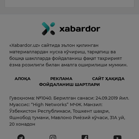
«Xabardor.uz» сайтида эълон қилинган
материаллардан нусха кўчириш, тарқатиш ва
бошқа шаклларда фойдаланиш фақат таҳририят
ёзма розилиги билан амалга оширилиши мумкин.
АЛОҚА
РЕКЛАМА
САЙТ ҲАҚИДА
ФОЙДАЛАНИШ ШАРТЛАРИ
Гувоҳнома: №1040. Берилган санаси: 24.09.2019 йил.
Муассис: “High Networks” МЧЖ. Манзил:
Ўзбекистон Республикаси, Тошкент шаҳри,
Яшнобод тумани, Мавлоно Риёзий кўчаси, 31А уй,
20 хонадон