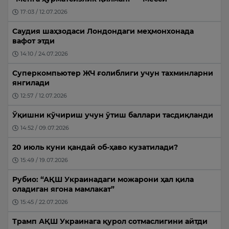
17:03 / 12.07.2026
Саудия шаҳзодаси Лондондаги меҳмонхонада
вафот этди
14:10 / 24.07.2026
Суперкомпьютер ЖЧ ғолиблиги учун тахминларни
янгилади
12:57 / 12.07.2026
Ўқишни кўчириш учун ўтиш баллари тасдиқланди
14:52 / 09.07.2026
20 июль куни қандай об-ҳаво кузатилади?
15:49 / 19.07.2026
Рубио: “АҚШ Украинадаги можарони ҳал қила
оладиган ягона мамлакат”
15:45 / 22.07.2026
Трамп АҚШ Украинага қурол сотмаслигини айтди