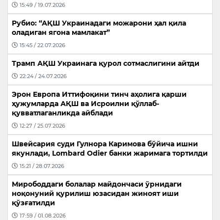
15:49 / 19.07.2026
Рубио: “АҚШ Украинадаги можарони ҳал қила
оладиган ягона мамлакат”
15:45 / 22.07.2026
Трамп АҚШ Украинага қурол сотмаслигини айтди
22:24 / 24.07.2026
Эрон Европа Иттифоқини тинч аҳолига қарши
ҳужумларда АҚШ ва Исроилни қўллаб-
қувватлаганликда айблади
12:27 / 25.07.2026
Швейсария суди Гулнора Каримова бўйича ишни
якунлади, Lombard Odier банки жаримага тортилди
15:21 / 28.07.2026
Мирободдаги болалар майдончаси ўрнидаги
ноқонуний қурилиш юзасидан жиноят иши
қўзғатилди
17:59 / 01.08.2026