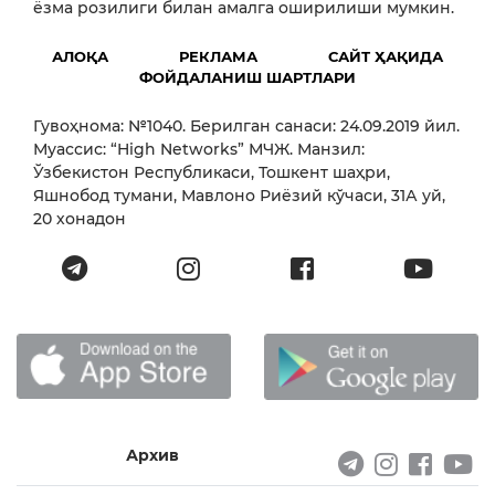
ёзма розилиги билан амалга оширилиши мумкин.
АЛОҚА
РЕКЛАМА
САЙТ ҲАҚИДА
ФОЙДАЛАНИШ ШАРТЛАРИ
Гувоҳнома: №1040. Берилган санаси: 24.09.2019 йил.
Муассис: “High Networks” МЧЖ. Манзил:
Ўзбекистон Республикаси, Тошкент шаҳри,
Яшнобод тумани, Мавлоно Риёзий кўчаси, 31А уй,
20 хонадон
Архив