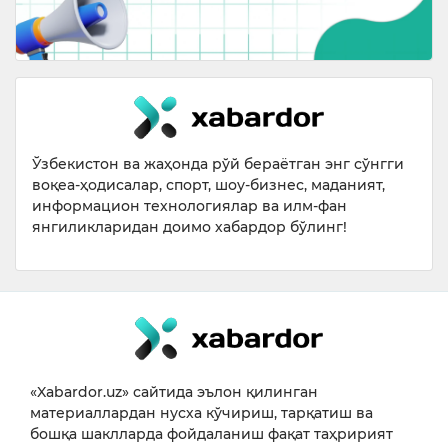
Ўзбекистон ва жаҳонда рўй бераётган энг сўнгги
воқеа-ҳодисалар, спорт, шоу-бизнес, маданият,
информацион технологиялар ва илм-фан
янгиликларидан доимо хабардор бўлинг!
«Xabardor.uz» сайтида эълон қилинган
материаллардан нусха кўчириш, тарқатиш ва
бошқа шаклларда фойдаланиш фақат таҳририят