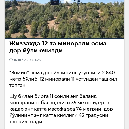
Жиззахда 12 та минорали осма
дор йўли очилди
16:18 / 26.08.2023
“Зомин” осма дор йўлининг узунлиги 2 640
метр бўлиб, 12 минорали 11 устундан ташкил
топган.
Шу билан бирга 11 сонли энг баланд
миноранинг баландлиги 35 метрни, ерга
қадар энг катта масофа эса 74 метрни, дор
йўлининг энг катта қиялиги 42 градусни
ташкил этади.