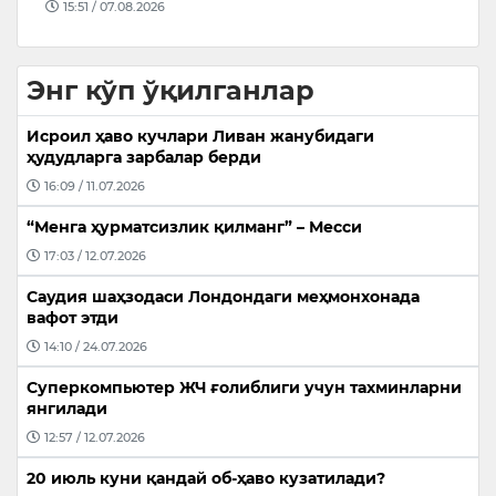
16:10 / 07.08.2026
Энг кўп ўқилганлар
Исроил ҳаво кучлари Ливан жанубидаги
ҳудудларга зарбалар берди
16:09 / 11.07.2026
“Менга ҳурматсизлик қилманг” – Месси
17:03 / 12.07.2026
Саудия шаҳзодаси Лондондаги меҳмонхонада
вафот этди
14:10 / 24.07.2026
Суперкомпьютер ЖЧ ғолиблиги учун тахминларни
янгилади
12:57 / 12.07.2026
20 июль куни қандай об-ҳаво кузатилади?