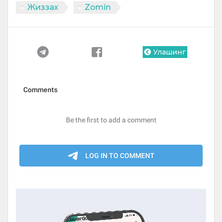
Жиззах
Zomin
Улашинг