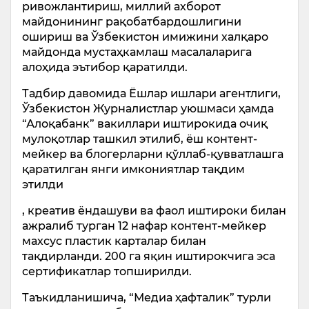
ривожлантириш, миллий ахборот
майдонининг рақобатбардошлигини
ошириш ва Ўзбекистон имижини халқаро
майдонда мустаҳкамлаш масалаларига
алоҳида эътибор қаратилди.
Тадбир давомида Ёшлар ишлари агентлиги,
Ўзбекистон Журналистлар уюшмаси ҳамда
“Алоқабанк” вакиллари иштирокида очиқ
мулоқотлар ташкил этилиб, ёш контент-
мейкер ва блогерларни қўллаб-қувватлашга
қаратилган янги имкониятлар тақдим
этилди
, креатив ёндашуви ва фаол иштироки билан
ажралиб турган 12 нафар контент-мейкер
махсус пластик карталар билан
тақдирланди. 200 га яқин иштирокчига эса
сертификатлар топширилди.
Таъкидланишича, “Медиа ҳафталик” турли