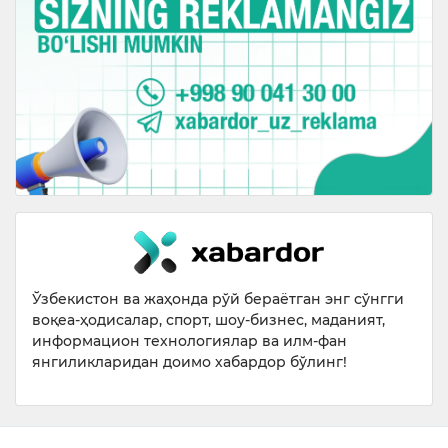
Ўзбекистон ва жаҳонда рўй бераётган энг сўнгги
воқеа-ҳодисалар, спорт, шоу-бизнес, маданият,
информацион технологиялар ва илм-фан
янгиликларидан доимо хабардор бўлинг!