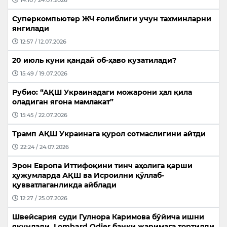
Суперкомпьютер ЖЧ ғолиблиги учун тахминларни
янгилади
12:57 / 12.07.2026
20 июль куни қандай об-ҳаво кузатилади?
15:49 / 19.07.2026
Рубио: “АҚШ Украинадаги можарони ҳал қила
оладиган ягона мамлакат”
15:45 / 22.07.2026
Трамп АҚШ Украинага қурол сотмаслигини айтди
22:24 / 24.07.2026
Эрон Европа Иттифоқини тинч аҳолига қарши
ҳужумларда АҚШ ва Исроилни қўллаб-
қувватлаганликда айблади
12:27 / 25.07.2026
Швейсария суди Гулнора Каримова бўйича ишни
якунлади, Lombard Odier банки жаримага тортилди