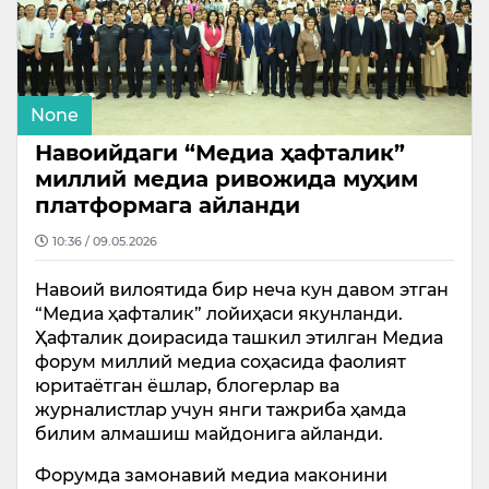
None
Навоийдаги “Медиа ҳафталик”
миллий медиа ривожида муҳим
платформага айланди
10:36 / 09.05.2026
Навоий вилоятида бир неча кун давом этган
“Медиа ҳафталик” лойиҳаси якунланди.
Ҳафталик доирасида ташкил этилган Медиа
форум миллий медиа соҳасида фаолият
юритаётган ёшлар, блогерлар ва
журналистлар учун янги тажриба ҳамда
билим алмашиш майдонига айланди.
Форумда замонавий медиа маконини