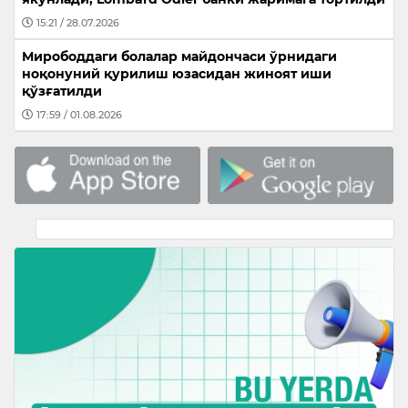
15:21 / 28.07.2026
Мирободдаги болалар майдончаси ўрнидаги
ноқонуний қурилиш юзасидан жиноят иши
қўзғатилди
17:59 / 01.08.2026