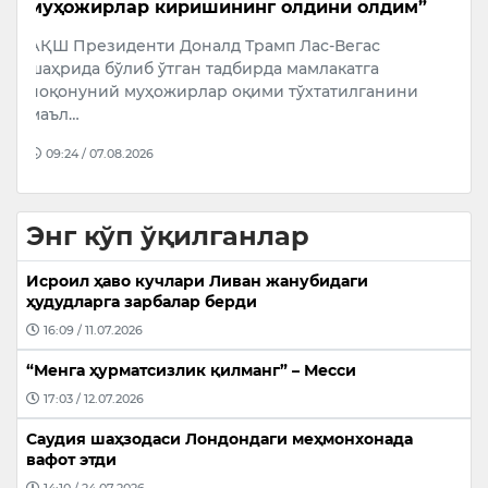
м”
канслери оналардан узр сўради
б
Австрия канслери Кристиан Штокер
Ў
фарзандларга ғамхўрлик қилишни иш сифатида
о
и
баҳоламаслик ҳақидаги баёноти учун
и
оналардан узр…
к
14:44 / 08.08.2026
Энг кўп ўқилганлар
Исроил ҳаво кучлари Ливан жанубидаги
ҳудудларга зарбалар берди
16:09 / 11.07.2026
“Менга ҳурматсизлик қилманг” – Месси
17:03 / 12.07.2026
Саудия шаҳзодаси Лондондаги меҳмонхонада
вафот этди
14:10 / 24.07.2026