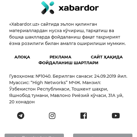
«Xabardor.uz» сайтида эълон қилинган
материаллардан нусха кўчириш, тарқатиш ва
бошқа шаклларда фойдаланиш фақат таҳририят
ёзма розилиги билан амалга оширилиши мумкин.
АЛОҚА
РЕКЛАМА
САЙТ ҲАҚИДА
ФОЙДАЛАНИШ ШАРТЛАРИ
Гувоҳнома: №1040. Берилган санаси: 24.09.2019 йил.
Муассис: “High Networks” МЧЖ. Манзил:
Ўзбекистон Республикаси, Тошкент шаҳри,
Яшнобод тумани, Мавлоно Риёзий кўчаси, 31А уй,
20 хонадон