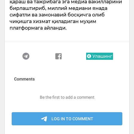
қараш ва тажрибага эга медиа вакилларини
бирлаштириб, миллий медиани янада
сифатли ва замонавий босқичга олиб
чиқишга хизмат қиладиган муҳим
платформага айланди.
Улашинг