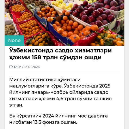
None
Ўзбекистонда савдо хизматлари
ҳажми 158 трлн сўмдан ошди
12:03 / 18.01.2026
Миллий статистика қўмитаси
маълумотларига кўра, Ўзбекистонда 2025
йилнинг январь-ноябрь ойларида савдо
хизматлари ҳажми 4,6 трлн сўмни ташкил
этган.
Бу кўрсаткич 2024 йилнинг мос даврига
нисбатан 13,3 фоизга ошган.