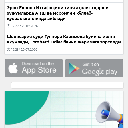
Эрон Европа Иттифоқини тинч аҳолига қарши
ҳужумларда АҚШ ва Исроилни қўллаб-
қувватлаганликда айблади
12:27 / 25.07.2026
Швейсария суди Гулнора Каримова бўйича ишни
якунлади, Lombard Odier банки жаримага тортилди
15:21 / 28.07.2026