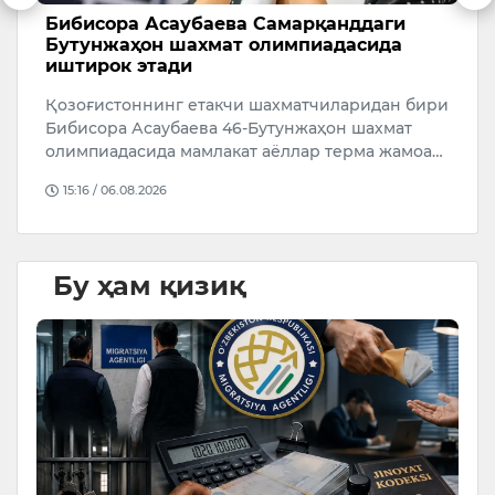
Бибисора Асаубаева Самарқанддаги
Ў
Бутунжаҳон шахмат олимпиадасида
р
иштирок этади
а
Қозоғистоннинг етакчи шахматчиларидан бири
Ў
Бибисора Асаубаева 46-Бутунжаҳон шахмат
р
олимпиадасида мамлакат аёллар терма жамоа…
4
й
15:16 / 06.08.2026
Бу ҳам қизиқ