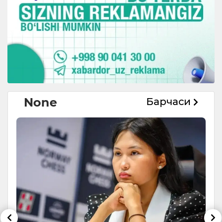
None
Барчаси