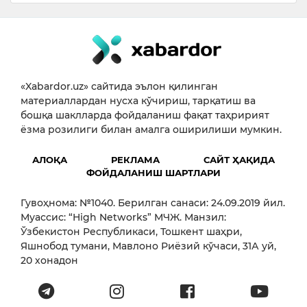
«Xabardor.uz» сайтида эълон қилинган
материаллардан нусха кўчириш, тарқатиш ва
бошқа шаклларда фойдаланиш фақат таҳририят
ёзма розилиги билан амалга оширилиши мумкин.
АЛОҚА
РЕКЛАМА
САЙТ ҲАҚИДА
ФОЙДАЛАНИШ ШАРТЛАРИ
Гувоҳнома: №1040. Берилган санаси: 24.09.2019 йил.
Муассис: “High Networks” МЧЖ. Манзил:
Ўзбекистон Республикаси, Тошкент шаҳри,
Яшнобод тумани, Мавлоно Риёзий кўчаси, 31А уй,
20 хонадон