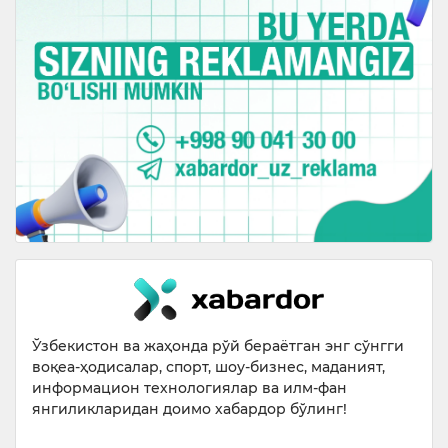
Ўзбекистон ва жаҳонда рўй бераётган энг сўнгги
воқеа-ҳодисалар, спорт, шоу-бизнес, маданият,
информацион технологиялар ва илм-фан
янгиликларидан доимо хабардор бўлинг!