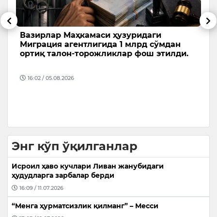
Вазирлар Маҳкамаси ҳузуридаги
1
Миграция агентлигида 1 млрд сўмдан
с
ортиқ талон-торожликлар фош этилди.
и
Я
м
қ
16:02 / 05.08.2026
“
Энг кўп ўқилганлар
Исроил ҳаво кучлари Ливан жанубидаги
ҳудудларга зарбалар берди
16:09 / 11.07.2026
“Менга ҳурматсизлик қилманг” – Месси