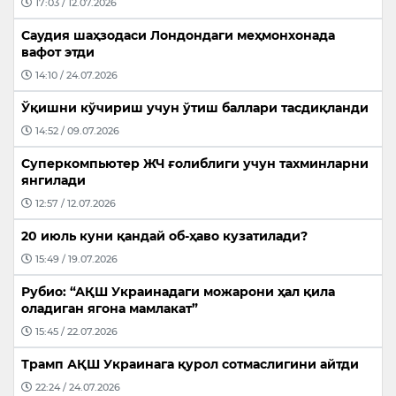
17:03 / 12.07.2026
Саудия шаҳзодаси Лондондаги меҳмонхонада
вафот этди
14:10 / 24.07.2026
Ўқишни кўчириш учун ўтиш баллари тасдиқланди
14:52 / 09.07.2026
Суперкомпьютер ЖЧ ғолиблиги учун тахминларни
янгилади
12:57 / 12.07.2026
20 июль куни қандай об-ҳаво кузатилади?
15:49 / 19.07.2026
Рубио: “АҚШ Украинадаги можарони ҳал қила
оладиган ягона мамлакат”
15:45 / 22.07.2026
Трамп АҚШ Украинага қурол сотмаслигини айтди
22:24 / 24.07.2026