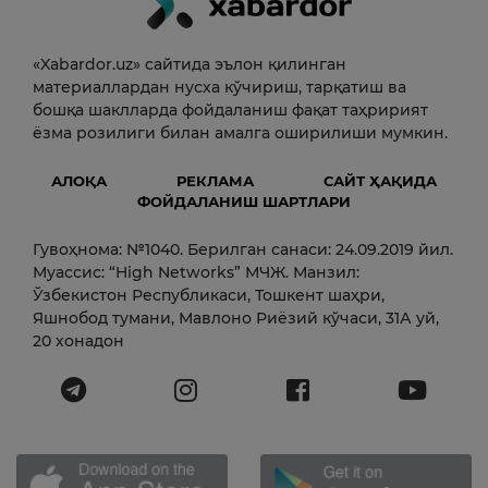
«Xabardor.uz» сайтида эълон қилинган
материаллардан нусха кўчириш, тарқатиш ва
бошқа шаклларда фойдаланиш фақат таҳририят
ёзма розилиги билан амалга оширилиши мумкин.
АЛОҚА
РЕКЛАМА
САЙТ ҲАҚИДА
ФОЙДАЛАНИШ ШАРТЛАРИ
Гувоҳнома: №1040. Берилган санаси: 24.09.2019 йил.
Муассис: “High Networks” МЧЖ. Манзил:
Ўзбекистон Республикаси, Тошкент шаҳри,
Яшнобод тумани, Мавлоно Риёзий кўчаси, 31А уй,
20 хонадон