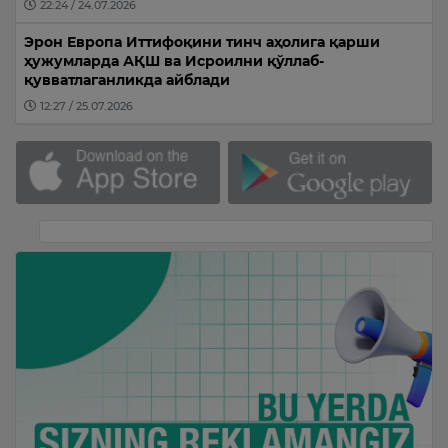
22:24 / 24.07.2026
Эрон Европа Иттифоқини тинч аҳолига қарши
ҳужумларда АҚШ ва Исроилни қўллаб-
қувватлаганликда айблади
12:27 / 25.07.2026