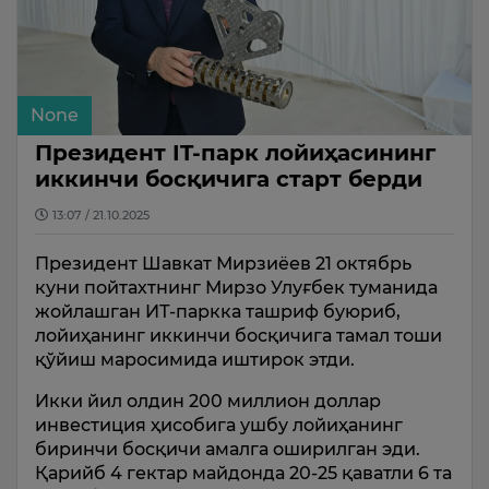
None
Президент IT-парк лойиҳасининг
иккинчи босқичига старт берди
13:07 / 21.10.2025
Президент Шавкат Мирзиёев 21 октябрь
куни пойтахтнинг Мирзо Улуғбек туманида
жойлашган ИТ-паркка ташриф буюриб,
лойиҳанинг иккинчи босқичига тамал тоши
қўйиш маросимида иштирок этди.
Икки йил олдин 200 миллион доллар
инвестиция ҳисобига ушбу лойиҳанинг
биринчи босқичи амалга оширилган эди.
Қарийб 4 гектар майдонда 20-25 қаватли 6 та