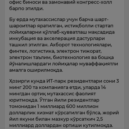
офис биноси ва замонавий конгресс-холл
барпо этилди.
Бу ерда мутахассислар учун барча шарт-
шароитлар яратилган, истиқболли стартап
лойиҳаларни қўллаб-қувватлаш мақсадида
инкубация ва акселерация дастурлари
ташкил этилган. Ахборот технологиялари,
финтех, логистика, электрон тижорат,
электрон таълим, биотехнология ва бошқа
йўналишлардаги лойиҳалар муваффақиятли
амалга оширилмоқда.
Ҳозирги кунда ИТ-парк резидентлари сони 3
минг 200 та компанияга етди, уларда 14
мингдан ортиқ мутахассис фаолият
юритмоқда. Ўтган йили резидентлар
томонидан 1 миллиард 600 миллион
долларлик хизмат кўрсатилган бўлса, жорий
йил якуни билан мазкур кўрсаткич 2,5
миллиард доллардан ортиши кутилмоқда.