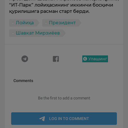
“ИТ-Парк” лойиҳасининг иккинчи босқичи
қурилишига расман старт берди.
Лойиҳа
Президент
Шавкат Мирзиёев
Улашинг