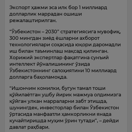
Экспорт ҳажми эса илк бор 1 миллиард
долларлик маррадан ошиши
режалаштирилган.
“Ўзбекистон – 2030” стратегиясига мувофиқ,
300 мингдан зиёд ёшларни ахборот
технологиялари соҳасида юқори даромадли
иш билан таъминлаш мақсад қилинган.
Хорижий экспертлар фақатгина сунъий
интеллект йўналишининг ўзида
Ўзбекистоннинг салоҳиятини 10 миллиард
долларга баҳоламоқда.
“Ишончим комилки, бугун тамал тоши
қўйилаётган ушбу йирик мажмуа олдимизга
қўйган улкан марраларни забт этишда,
шунингдек, инвесторлар билан Ўзбекистон
ўртасида манфаатли ҳамкорликни янада
кучайтиришда муҳим ўрин тутади”, – дейди
давлат раҳбари.