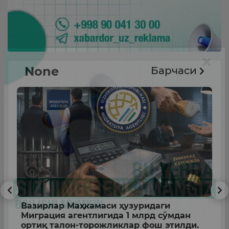
None
Барчаси
Вазирлар Маҳкамаси ҳузуридаги
Б
Миграция агентлигида 1 млрд сўмдан
в
ортиқ талон-торожликлар фош этилди.
у