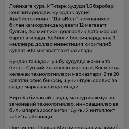
Лойиҳага кўра, ИТ-парк ҳудуди 1,5 баробар
кенгайтирилади. Бу ерда Саудия
Арабистонининг “ДатаВолт” компанияси
билан ҳамкорликда қуввати 12 мегаватт
бўлган, 150 миллион долларлик дата-марказ
барпо этилади. Кейинги босқичларда яна 3
миллиард доллар инвестиция киритилиб,
қувват 500 мегаваттга етказилади.
Бундан ташқари, ушбу ҳудудда жами 6 та
бино – Сунъий интеллект маркази, Космос ва
келажак технологиялари марказлари, 2 та 20
қаватли офис биноси, шунингдек, сервис ва
савдо марказлари қурилади.
Бир сўз билан айтганда, мазкур мажмуа энг
замонавий технологиялар, инновациялар ва
билимларга асосланган “Сунъий интеллект
хаби”га айланади.
Президент Шавкат Мирзиёев капсула қўйиб,