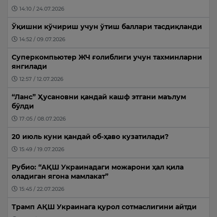
14:10 / 24.07.2026
Ўқишни кўчириш учун ўтиш баллари тасдиқланди
14:52 / 09.07.2026
Суперкомпьютер ЖЧ ғолиблиги учун тахминларни
янгилади
12:57 / 12.07.2026
“Ланс” Ҳусановни қандай кашф этгани маълум
бўлди
17:05 / 08.07.2026
20 июль куни қандай об-ҳаво кузатилади?
15:49 / 19.07.2026
Рубио: “АҚШ Украинадаги можарони ҳал қила
оладиган ягона мамлакат”
15:45 / 22.07.2026
Трамп АҚШ Украинага қурол сотмаслигини айтди