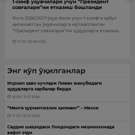
1-синф ўқувчилари учун “Президент
Ф
совғалари”ни етказиш бошланди
м
Янги 2026/2027-ўқув йили учун 1-синфга қабул
Ў
қилинаётган ўқувчиларга мўлжалланган
м
“Президент совғалари”ни ҳудудларга етказиш…
б
т
17:33 / 05.08.2026
Энг кўп ўқилганлар
Исроил ҳаво кучлари Ливан жанубидаги
ҳудудларга зарбалар берди
16:09 / 11.07.2026
“Менга ҳурматсизлик қилманг” – Месси
17:03 / 12.07.2026
Саудия шаҳзодаси Лондондаги меҳмонхонада
вафот этди