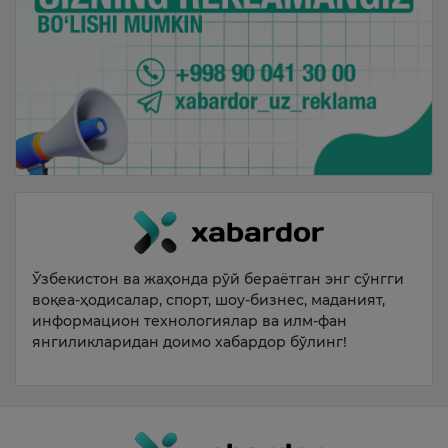
Ўзбекистон ва жаҳонда рўй бераётган энг сўнгги
воқеа-ҳодисалар, спорт, шоу-бизнес, маданият,
информацион технологиялар ва илм-фан
янгиликларидан доимо хабардор бўлинг!