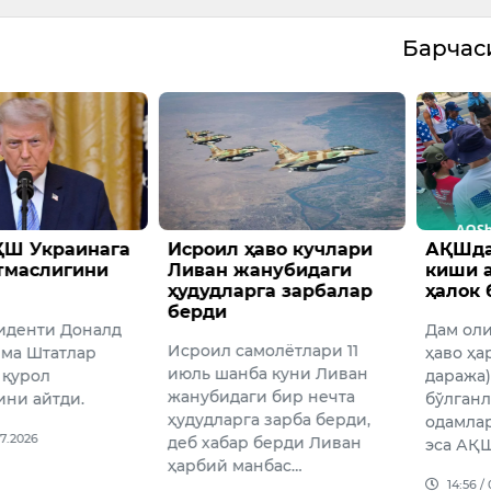
Барча
ҚШ Украинага
Исроил ҳаво кучлари
АҚШда
тмаслигини
Ливан жанубидаги
киши 
ҳудудларга зарбалар
ҳалок 
берди
иденти Доналд
Дам ол
Исроил самолётлари 11
ма Штатлар
ҳаво ҳа
июль шанба куни Ливан
 қурол
даража
жанубидаги бир нечта
ини айтди.
бўлганл
ҳудудларга зарба берди,
одамлар
07.2026
деб хабар берди Ливан
эса АҚ
ҳарбий манбас…
14:56 /