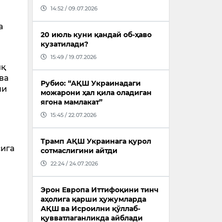
14:52 / 09.07.2026
а
20 июль куни қандай об-ҳаво
кузатилади?
15:49 / 19.07.2026
иқ
ва
Рубио: “АҚШ Украинадаги
ни
можарони ҳал қила оладиган
ягона мамлакат”
15:45 / 22.07.2026
Трамп АҚШ Украинага қурол
сига
сотмаслигини айтди
22:24 / 24.07.2026
Эрон Европа Иттифоқини тинч
аҳолига қарши ҳужумларда
АҚШ ва Исроилни қўллаб-
қувватлаганликда айблади