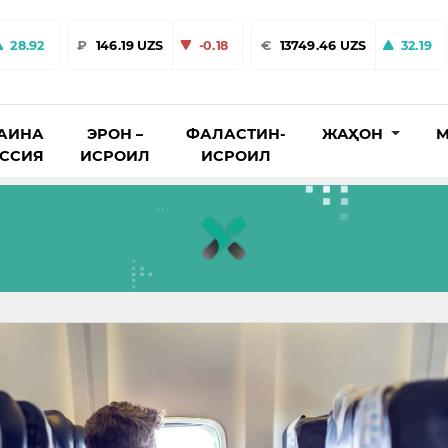
28.92
₽
146.19 UZS
-0.18
€
13749.46 UZS
32.19
АИНА
ЭРОН –
ФАЛАСТИН-
ЖАҲОН
М
ОССИЯ
ИСРОИЛ
ИСРОИЛ