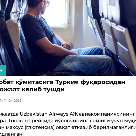
н
обат қўмитасига Туркия фуқаросидан
ожаат келиб тушди
4 / 14.04.2025
жаатда Uzbekistan Airways АЖ авиакомпаниясининг
ра–Тошкент рейсида йўловчининг соғлиги учун муҳ
ан махсус (глютенсиз) овқат етказиб берилмаганлиг
идланган.