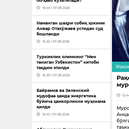
об-ҳаво кузатилади?
16:45 / 07.08.2026
Наманган шаҳри собиқ ҳокими
Анвар Отахўжаев устидан суд
бошланди
16:35 / 07.08.2026
Туркиялик олимнинг “Мен
таниган Ўзбекистон” китоби
Жаҳо
тақдим этилди
16:30 / 07.08.2026
Рақ
мур
Байрамов ва Зеленский
12:4
мудофаа ҳамда энергетика
бўйича ҳамкорликни муҳокама
қилди
Муро
Анқа
16:10 / 07.08.2026
бўлг
таък