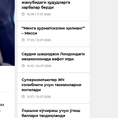
жанубидаги ҳудудларга
зарбалар берди
16:09 / 11.07.2026
“Менга ҳурматсизлик қилманг”
– Месси
17:03 / 12.07.2026
Саудия шаҳзодаси Лондондаги
меҳмонхонада вафот этди
14:10 / 24.07.2026
Суперкомпьютер ЖЧ
ғолиблиги учун тахминларни
янгилади
12:57 / 12.07.2026
им
и
Ўқишни кўчириш учун ўтиш
баллари тасдиқланди