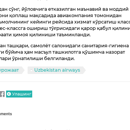
ан сўнг, йўловчига етказилган маънавий ва моддий
рни қоплаш мақсадида авиакомпания томонидан
ъмолчининг кейинги рейсида хизмат кўрсатиш клас
ес-классга ошириш тўғрисидаги қарор қабул қилини
аати ҳимоя қилиниши таъминланди.
ан ташқари, самолёт салонидаги санитария-гигиена
ти бўйича ҳам масъул ташкилотга қўшимча назорат
лари ўрнатилиши белгиланди.
урожаат
Uzbekistan airways
Улашинг