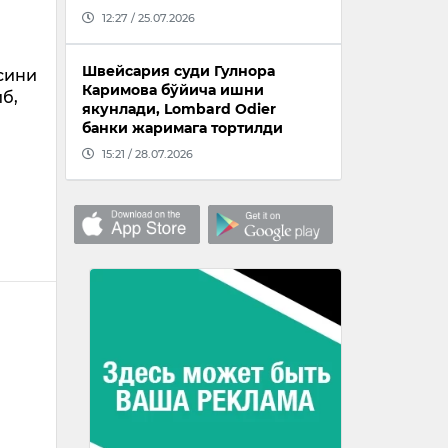
12:27 / 25.07.2026
Швейсария суди Гулнора
сини
Каримова бўйича ишни
б,
якунлади, Lombard Odier
банки жаримага тортилди
15:21 / 28.07.2026