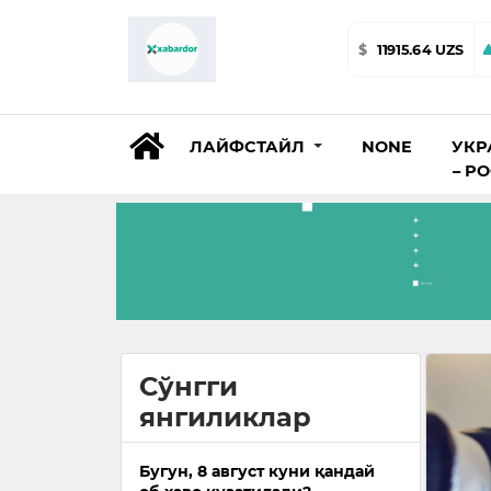
$
11915.64 UZS
ЛАЙФСТАЙЛ
NONE
УКР
– Р
Сўнгги
янгиликлар
Бугун, 8 август куни қандай