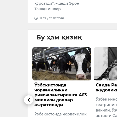
кўрсатди”, – деди Эрон
Ташқи ишлар…
12:27 / 25.07.2026
Бу ҳам қизиқ
олимнинг
Ўзбекистонда
Саида Ра
ан
чорвачиликни
жудолик
” китоби
ривожлантиришга 463
Ўзбек кин
лди
миллион доллар
ажратилади
театринин
вакили, Ўз
Ўзбекистонда чорвачилик
нинг 35
артисти С