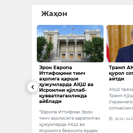
Жаҳон
ёҳлар
Эрон Европа
Трамп А
улаб тушди
Иттифоқини тинч
қурол со
аҳолига қарши
айтди
нинг барчаси
ҳужумларда АҚШ ва
АҚШ през
Исроилни қўллаб-
қувватлаганликда
Трамп Қўш
026
айблади
Украинага
сотмаслиг
“Европа Иттифоқи Эрон
тинч аҳолисига қаратилган
22:24 / 24.
ҳужумларда АҚШ ва
Исроилга бевосита ёрдам