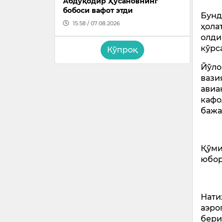
Абдуқодир Ҳусановнинг
бобоси вафот этди
Бунд
15:58 / 07.08.2026
ҳола
олди
кўрс
Кўпроқ
Йўло
вази
авиа
кафо
бажа
Қўми
юбор
Нати
аэро
бери