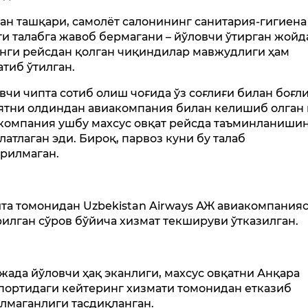
ан ташқари, самолёт салонининг санитария-гигиена
ти талабга жавоб бермагани – йўловчи ўтирган жойд
нги рейсдан қолган чиқиндилар мавжудлиги ҳам
атиб ўтилган.
вчи чипта сотиб олиш чоғида ўз соғлиғи билан боғл
ятни олдиндан авиакомпания билан келишиб олган 
компания ушбу махсус овқат рейсда таъминланиши
латлаган эди. Бироқ, парвоз куни бу талаб
рилмаган.
та томонидан Uzbekistan Airways АЖ авиакомпания
илган сўров бўйича хизмат текшируви ўтказилган.
жада йўловчи ҳақ эканлиги, махсус овқатни Анқара
портидаги кейтеринг хизмати томонидан етказиб
лмаганлиги тасдиқланган.