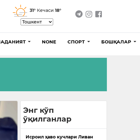
31°
Кечаси
18°
АДАНИЯТ
NONE
СПОРТ
БОШҚАЛАР
Энг кўп
ўқилганлар
Исроил ҳаво кучлари Ливан