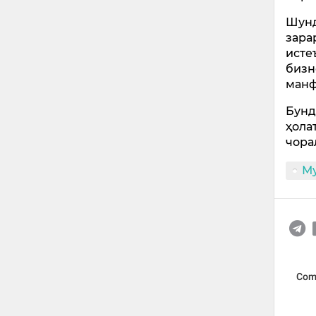
Шунд
зара
исте
бизн
манф
Бунд
ҳола
чора
М