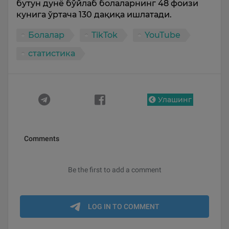
бутун дунё бўйлаб болаларнинг 48 фоизи
кунига ўртача 130 дақиқа ишлатади.
Болалар
TikTok
YouTube
статистика
Улашинг