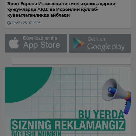
Эрон Европа Иттифоқини тинч аҳолига қарши
ҳужумларда АҚШ ва Исроилни қўллаб-
қувватлаганликда айблади
12:27 / 25.07.2026