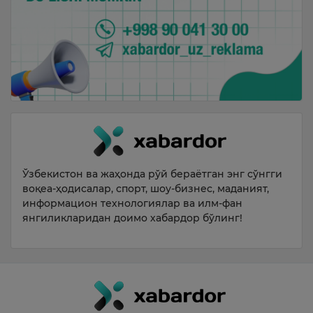
Ўзбекистон ва жаҳонда рўй бераётган энг сўнгги
воқеа-ҳодисалар, спорт, шоу-бизнес, маданият,
информацион технологиялар ва илм-фан
янгиликларидан доимо хабардор бўлинг!