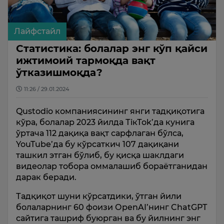
Лайфстайл
Статистика: болалар энг кўп қайси
ижтимоий тармоқда вақт
ўтказишмоқда?
11:26 / 29.01.2024
Qustodio компаниясининг янги тадқиқотига
кўра, болалар 2023 йилда ТiкТоk’да кунига
ўртача 112 дақиқа вақт сарфлаган бўлса,
YouTube’да бу кўрсаткич 107 дақиқани
ташкил этган бўлиб, бу қисқа шаклдаги
видеолар тобора оммалашиб бораётганидан
дарак беради.
Тадқиқот шуни кўрсатдики, ўтган йили
болаларнинг 60 фоизи ОpenAI’нинг ChatGPT
сайтига ташриф буюрган ва бу йилнинг энг