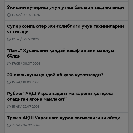
Ўқишни кўчириш учун ўтиш баллари тасдиқланди
14:52 / 09.07.2026
Суперкомпьютер ЖЧ ғолиблиги учун тахминларни
янгилади
12:57 / 12.07.2026
“Ланс” Ҳусановни қандай кашф этгани маълум
бўлди
17:05 / 08.07.2026
20 июль куни қандай об-ҳаво кузатилади?
15:49 / 19.07.2026
Рубио: “АҚШ Украинадаги можарони ҳал қила
оладиган ягона мамлакат”
15:45 / 22.07.2026
Трамп АҚШ Украинага қурол сотмаслигини айтди
22:24 / 24.07.2026