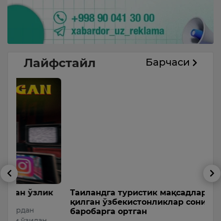
Лайфстайл
Барчаси
к
Таиландга туристик мақсадларда сафар
Ш
қилган ўзбекистонликлар сони 2,3
l
баробарга ортган
п