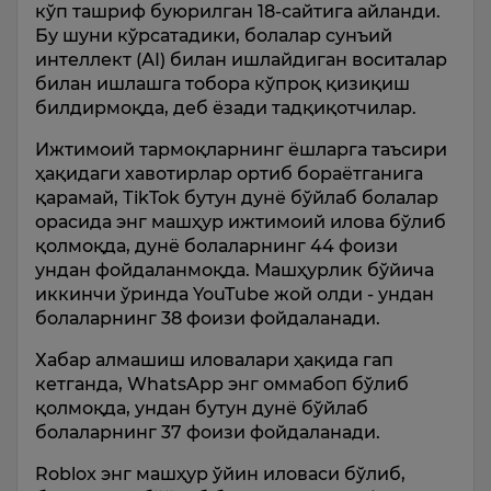
кўп ташриф буюрилган 18-сайтига айланди.
Бу шуни кўрсатадики, болалар сунъий
интеллект (АI) билан ишлайдиган воситалар
билан ишлашга тобора кўпроқ қизиқиш
билдирмоқда, деб ёзади тадқиқотчилар.
Ижтимоий тармоқларнинг ёшларга таъсири
ҳақидаги хавотирлар ортиб бораётганига
қарамай, ТikTok бутун дунё бўйлаб болалар
орасида энг машҳур ижтимоий илова бўлиб
қолмоқда, дунё болаларнинг 44 фоизи
ундан фойдаланмоқда. Машҳурлик бўйича
иккинчи ўринда YouTubе жой олди - ундан
болаларнинг 38 фоизи фойдаланади.
Хабар алмашиш иловалари ҳақида гап
кетганда, WhatsApp энг оммабоп бўлиб
қолмоқда, ундан бутун дунё бўйлаб
болаларнинг 37 фоизи фойдаланади.
Roblox энг машҳур ўйин иловаси бўлиб,