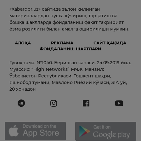
«Xabardor.uz» сайтида эълон қилинган
материаллардан нусха кўчириш, тарқатиш ва
бошқа шаклларда фойдаланиш фақат таҳририят
ёзма розилиги билан амалга оширилиши мумкин.
АЛОҚА
РЕКЛАМА
САЙТ ҲАҚИДА
ФОЙДАЛАНИШ ШАРТЛАРИ
Гувоҳнома: №1040. Берилган санаси: 24.09.2019 йил.
Муассис: “High Networks” МЧЖ. Манзил:
Ўзбекистон Республикаси, Тошкент шаҳри,
Яшнобод тумани, Мавлоно Риёзий кўчаси, 31А уй,
20 хонадон